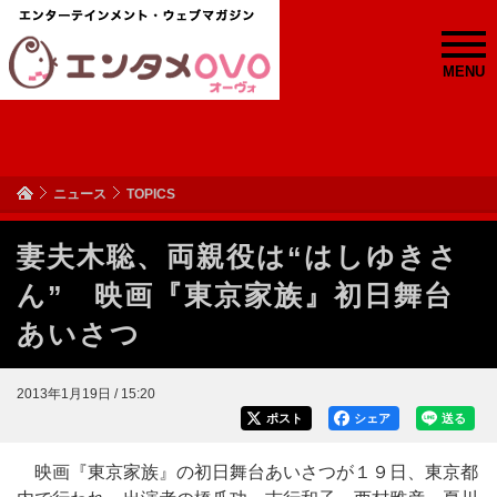
MENU
ニュース
TOPICS
妻夫木聡、両親役は“はしゆきさ
ん” 映画『東京家族』初日舞台
あいさつ
2013年1月19日 / 15:20
ポスト
シェア
送る
映画『東京家族』の初日舞台あいさつが１９日、東京都