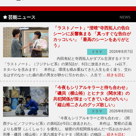
芸能ニュース
NEWS
「ラストノート」“澄晴”寺西拓人の告白
シーンに反響集まる 「真っすぐな告白が
カッコいい」「最高のシーンをありがと
う」
2026年8月7日
ドラマ
内田有紀と寺西拓人がダブル主演するドラマ
「ラストノート」（フジテレビ系）の第5話が、6日に放送された。（※以下、
ネタバレを含みます） 本作は、環境も積み重ねてきた人生も全く違う、交わ
るはずのなかった歳の差の男女が静かに引かれ合い、人生で …
続きを読む
「今夜もシリアルキラーと待ち合わせ」
「磯貝（横山裕）とヒナタ（関水渚）の
共犯関係が深まってきているのがいい」
「縦山裕二さんのグッズ欲しい」
2026年8月6日
ドラマ
「今夜もシリアルキラーと待ち合わせ」（関
西テレビ／フジテレビ系）の第6話が5日に放送された。 本作は、警察の正義
よりも復讐（ふくしゅう）を優先し、秘密の共犯関係を結んだ一匹おおかみの
刑事・磯貝（横山裕）と第六感女子ヒナタ（関水渚）の物語 …
続きを読む