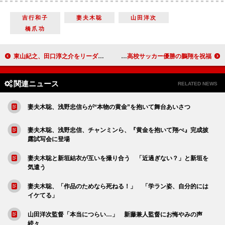
吉行和子
妻夫木聡
山田洋次
橋爪功
東山紀之、田口淳之介をリーダーに推薦 田口「僕はゆるくいきます」
まゆゆ「総選挙で１位を目指す」と宣言 高校サッカー優勝の鵬翔を祝福
関連ニュース
RELATED NEWS
妻夫木聡、浅野忠信らが“本物の黄金”を抱いて舞台あいさつ
妻夫木聡、浅野忠信、チャンミンら、『黄金を抱いて翔べ』完成披
露試写会に登場
妻夫木聡と新垣結衣が互いを撮り合う 「近過ぎない？」と新垣を
気遣う
妻夫木聡、「作品のためなら死ねる！」 「学ラン姿、自分的には
イケてる」
山田洋次監督「本当につらい…」 新藤兼人監督にお悔やみの声
続々