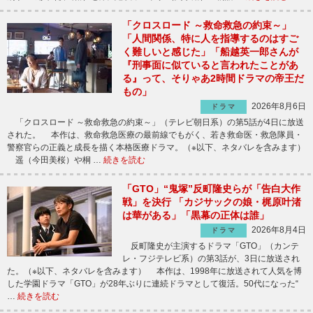
「クロスロード ～救命救急の約束～」
「人間関係、特に人を指導するのはすご
く難しいと感じた」「船越英一郎さんが
『刑事面に似ていると言われたことがあ
る』って、そりゃあ2時間ドラマの帝王だ
もの」
2026年8月6日
ドラマ
「クロスロード ～救命救急の約束～」（テレビ朝日系）の第5話が4日に放送
された。 本作は、救命救急医療の最前線でもがく、若き救命医・救急隊員・
警察官らの正義と成長を描く本格医療ドラマ。（※以下、ネタバレを含みます）
遥（今田美桜）や桐 …
続きを読む
「GTO」“鬼塚”反町隆史らが「告白大作
戦」を決行 「カジサックの娘・梶原叶渚
は華がある」「黒幕の正体は誰」
2026年8月4日
ドラマ
反町隆史が主演するドラマ「GTO」（カンテ
レ・フジテレビ系）の第3話が、3日に放送され
た。（※以下、ネタバレを含みます） 本作は、1998年に放送されて人気を博
した学園ドラマ「GTO」が28年ぶりに連続ドラマとして復活。50代になった“
…
続きを読む