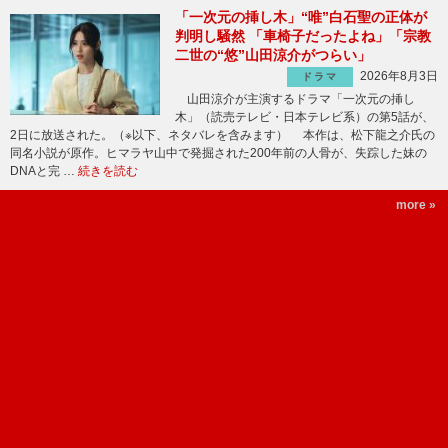
「一次元の挿し木」“唯”白石聖の正体が
判明し騒然 「車椅子だったよね」「宗教
二世の“悠”山田涼介がつらい」
2026年8月3日
ドラマ
山田涼介が主演するドラマ「一次元の挿し
木」（読売テレビ・日本テレビ系）の第5話が、
2日に放送された。（※以下、ネタバレを含みます） 本作は、松下龍之介氏の
同名小説が原作。ヒマラヤ山中で発掘された200年前の人骨が、失踪した妹の
DNAと完 …
続きを読む
more »