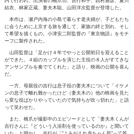
内で行われ、出演者の橋爪功、吉行和子、西村雅彦、夏川
結衣、林家正蔵、妻夫木聡、山田洋次監督が登壇した。
本作は、瀬戸内海の小島で暮らす老夫婦が、子どもたち
に会うために上京する旅を通して、家族の絆と別れ、そし
て希望を描くもの。小津安二郎監督の『東京物語』をモチ
ーフに製作された。
山田監督は「足かけ４年でやっと公開初日を迎えること
ができた。４組のカップルを演じた主役の８人がすてきな
アンサンブルを奏でてくれた」と語り、映画の公開を喜ん
だ。
一方、母親役の吉行は息子役の妻夫木について「イケメ
ンの息子で離れ難かったけど（妻夫木の）他の映画を見た
ら変な役ばかりやっていたので気持ちが吹っ切れた」と語
って笑わせた。
また、橋爪が撮影中のエピソードとして「妻夫木くんが
吉行さんに『どういう入浴剤を使っているのか』と聞いて
いた」と明かし、吉行が「“よみがえれ赤ちゃん肌”って答