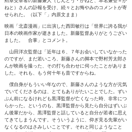
勲章受章者の新藤兼人（しんどう・かねと、本名兼登＝か
ねと）さんの訃報を受け、続々とお悔やみのコメントが寄
せられた。（以下「」内原文まま）
映画「北斎漫画」に出演した西田敏行は「世界に誇る我が
日本の映画作家が逝きました。新藤監督ありがとうござい
ました。 合掌」とコメント。
山田洋次監督は「近年は６、７年お会いしていなかった
のですが、まだ若いころ、新藤さんの脚本で野村芳太郎さ
んが映画を撮った、その打ち合わせに伺ったことがありま
した。それも、もう何十年も昔ですからね。
僕自身がもういい年なので、新藤さんのような方が元気
でいてくださるのは、とてもありがたいことでした。ずい
ぶん前になるけれども黒澤監督が亡くなった時、非常につ
らかった。というのも、黒澤監督から見たら自分はずいぶ
ん後輩だから、黒澤監督と話していると自分が若者に思え
てきてしまうんです。そういうように、仰ぎ見る先輩がい
なくなるのはさみしいことです。それと同じようなこと