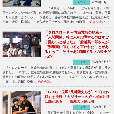
2026年8月6日
ドラマ
「今夜もシリアルキラーと待ち合わせ」（関
西テレビ／フジテレビ系）の第6話が5日に放送された。 本作は、警察の正義
よりも復讐（ふくしゅう）を優先し、秘密の共犯関係を結んだ一匹おおかみの
刑事・磯貝（横山裕）と第六感女子ヒナタ（関水渚）の物語 …
続きを読む
「クロスロード ～救命救急の約束～」
「人間関係、特に人を指導するのはすご
く難しいと感じた」「船越英一郎さんが
『刑事面に似ていると言われたことがあ
る』って、そりゃあ2時間ドラマの帝王だ
もの」
2026年8月6日
ドラマ
「クロスロード ～救命救急の約束～」（テレビ朝日系）の第5話が4日に放送
された。 本作は、救命救急医療の最前線でもがく、若き救命医・救急隊員・
警察官らの正義と成長を描く本格医療ドラマ。（※以下、ネタバレを含みます）
遥（今田美桜）や桐 …
続きを読む
「GTO」“鬼塚”反町隆史らが「告白大作
戦」を決行 「カジサックの娘・梶原叶渚
は華がある」「黒幕の正体は誰」
2026年8月4日
ドラマ
反町隆史が主演するドラマ「GTO」（カンテ