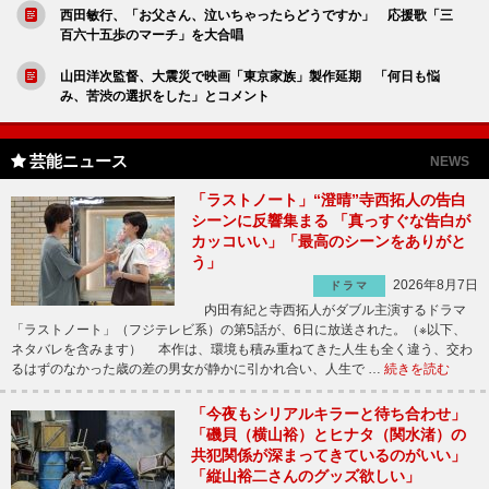
西田敏行、「お父さん、泣いちゃったらどうですか」 応援歌「三
百六十五歩のマーチ」を大合唱
山田洋次監督、大震災で映画「東京家族」製作延期 「何日も悩
み、苦渋の選択をした」とコメント
芸能ニュース
NEWS
「ラストノート」“澄晴”寺西拓人の告白
シーンに反響集まる 「真っすぐな告白が
カッコいい」「最高のシーンをありがと
う」
2026年8月7日
ドラマ
内田有紀と寺西拓人がダブル主演するドラマ
「ラストノート」（フジテレビ系）の第5話が、6日に放送された。（※以下、
ネタバレを含みます） 本作は、環境も積み重ねてきた人生も全く違う、交わ
るはずのなかった歳の差の男女が静かに引かれ合い、人生で …
続きを読む
「今夜もシリアルキラーと待ち合わせ」
「磯貝（横山裕）とヒナタ（関水渚）の
共犯関係が深まってきているのがいい」
「縦山裕二さんのグッズ欲しい」