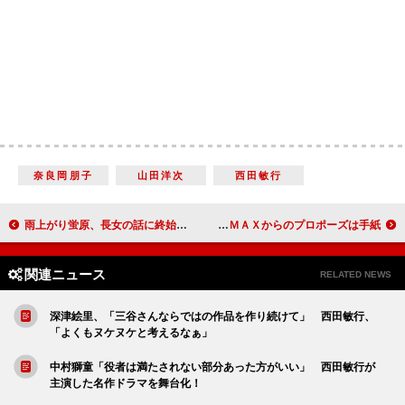
奈良岡朋子
山田洋次
西田敏行
雨上がり蛍原、長女の話に終始デレデレ 「４４歳でできたからおじいちゃんの感覚」
安めぐみ「早めに何人か」と子づくり宣言 東ＭＡＸからのプロポーズは手紙
関連ニュース
RELATED NEWS
深津絵里、「三谷さんならではの作品を作り続けて」 西田敏行、
「よくもヌケヌケと考えるなぁ」
中村獅童「役者は満たされない部分あった方がいい」 西田敏行が
主演した名作ドラマを舞台化！