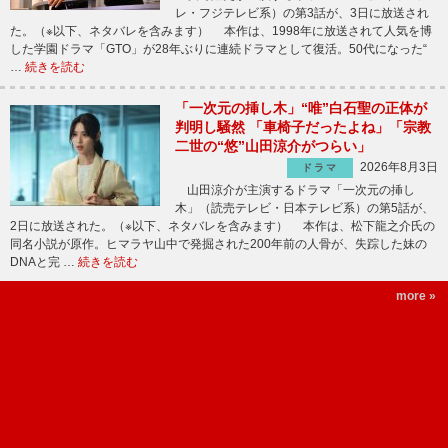
レ・フジテレビ系）の第3話が、3日に放送され
た。（※以下、ネタバレを含みます） 本作は、1998年に放送されて人気を博
した学園ドラマ「GTO」が28年ぶりに連続ドラマとして復活。50代になった“
…
続きを読む
「一次元の挿し木」“唯”白石聖の正体が
判明し騒然 「車椅子だったよね」「宗教
二世の“悠”山田涼介がつらい」
2026年8月3日
ドラマ
山田涼介が主演するドラマ「一次元の挿し
木」（読売テレビ・日本テレビ系）の第5話が、
2日に放送された。（※以下、ネタバレを含みます） 本作は、松下龍之介氏の
同名小説が原作。ヒマラヤ山中で発掘された200年前の人骨が、失踪した妹の
DNAと完 …
続きを読む
more »