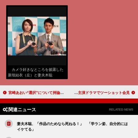
カメラ好きなところを披露した
新垣結衣（左）と妻夫木聡
宮崎あおい“選択”について持論を語る 「幸せでうれしくて安心している」
チャン・グンソク＆少女時代ユナ 主演ドラマでツーショット会見
関連ニュース
RELATED NEWS
妻夫木聡、「作品のためなら死ねる！」 「学ラン姿、自分的には
イケてる」