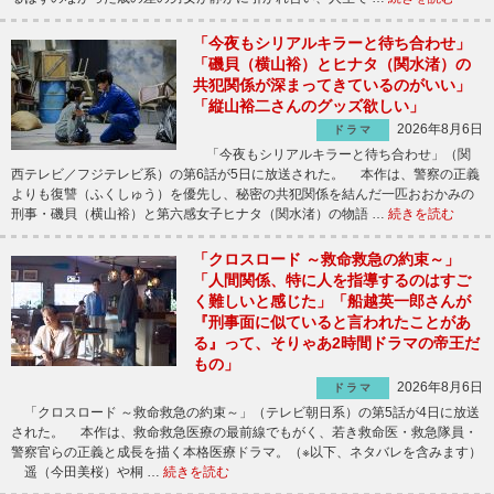
「今夜もシリアルキラーと待ち合わせ」
「磯貝（横山裕）とヒナタ（関水渚）の
共犯関係が深まってきているのがいい」
「縦山裕二さんのグッズ欲しい」
2026年8月6日
ドラマ
「今夜もシリアルキラーと待ち合わせ」（関
西テレビ／フジテレビ系）の第6話が5日に放送された。 本作は、警察の正義
よりも復讐（ふくしゅう）を優先し、秘密の共犯関係を結んだ一匹おおかみの
刑事・磯貝（横山裕）と第六感女子ヒナタ（関水渚）の物語 …
続きを読む
「クロスロード ～救命救急の約束～」
「人間関係、特に人を指導するのはすご
く難しいと感じた」「船越英一郎さんが
『刑事面に似ていると言われたことがあ
る』って、そりゃあ2時間ドラマの帝王だ
もの」
2026年8月6日
ドラマ
「クロスロード ～救命救急の約束～」（テレビ朝日系）の第5話が4日に放送
された。 本作は、救命救急医療の最前線でもがく、若き救命医・救急隊員・
警察官らの正義と成長を描く本格医療ドラマ。（※以下、ネタバレを含みます）
遥（今田美桜）や桐 …
続きを読む