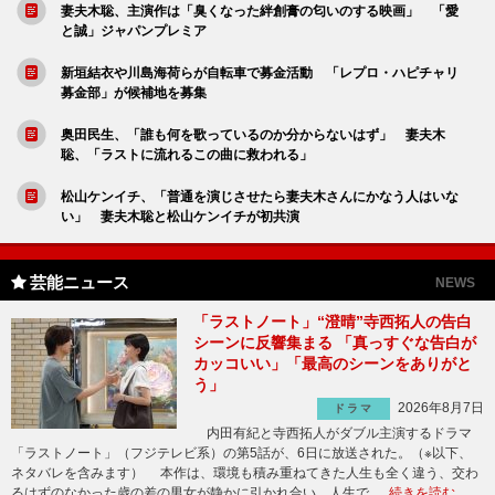
妻夫木聡、主演作は「臭くなった絆創膏の匂いのする映画」 「愛
と誠」ジャパンプレミア
新垣結衣や川島海荷らが自転車で募金活動 「レプロ・ハピチャリ
募金部」が候補地を募集
奥田民生、「誰も何を歌っているのか分からないはず」 妻夫木
聡、「ラストに流れるこの曲に救われる」
松山ケンイチ、「普通を演じさせたら妻夫木さんにかなう人はいな
い」 妻夫木聡と松山ケンイチが初共演
芸能ニュース
NEWS
「ラストノート」“澄晴”寺西拓人の告白
シーンに反響集まる 「真っすぐな告白が
カッコいい」「最高のシーンをありがと
う」
2026年8月7日
ドラマ
内田有紀と寺西拓人がダブル主演するドラマ
「ラストノート」（フジテレビ系）の第5話が、6日に放送された。（※以下、
ネタバレを含みます） 本作は、環境も積み重ねてきた人生も全く違う、交わ
るはずのなかった歳の差の男女が静かに引かれ合い、人生で …
続きを読む