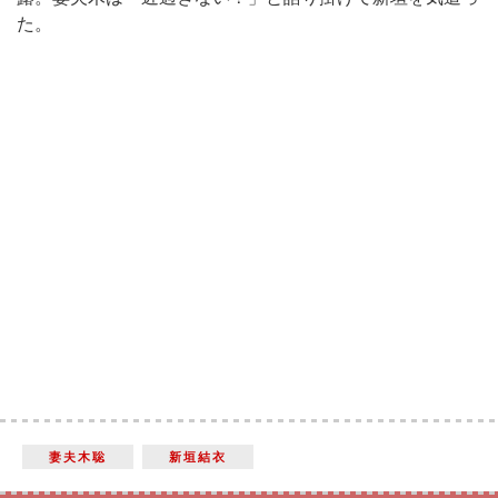
た。
妻夫木聡
新垣結衣