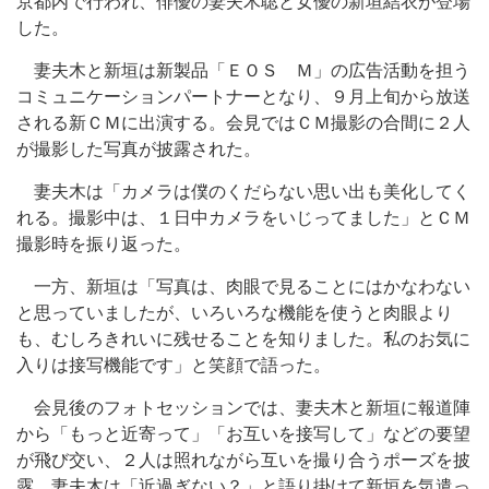
京都内で行われ、俳優の妻夫木聡と女優の新垣結衣が登場
した。
妻夫木と新垣は新製品「ＥＯＳ Ｍ」の広告活動を担う
コミュニケーションパートナーとなり、９月上旬から放送
される新ＣＭに出演する。会見ではＣＭ撮影の合間に２人
が撮影した写真が披露された。
妻夫木は「カメラは僕のくだらない思い出も美化してく
れる。撮影中は、１日中カメラをいじってました」とＣＭ
撮影時を振り返った。
一方、新垣は「写真は、肉眼で見ることにはかなわない
と思っていましたが、いろいろな機能を使うと肉眼より
も、むしろきれいに残せることを知りました。私のお気に
入りは接写機能です」と笑顔で語った。
会見後のフォトセッションでは、妻夫木と新垣に報道陣
から「もっと近寄って」「お互いを接写して」などの要望
が飛び交い、２人は照れながら互いを撮り合うポーズを披
露。妻夫木は「近過ぎない？」と語り掛けて新垣を気遣っ