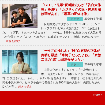
「GTO」“鬼塚”反町隆史らが「告白大作
戦」を決行 「カジサックの娘・梶原叶渚
は華がある」「黒幕の正体は誰」
2026年8月4日
ドラマ
反町隆史が主演するドラマ「GTO」（カンテ
レ・フジテレビ系）の第3話が、3日に放送され
た。（※以下、ネタバレを含みます） 本作は、1998年に放送されて人気を博
した学園ドラマ「GTO」が28年ぶりに連続ドラマとして復活。50代になった“
…
続きを読む
「一次元の挿し木」“唯”白石聖の正体が
判明し騒然 「車椅子だったよね」「宗教
二世の“悠”山田涼介がつらい」
2026年8月3日
ドラマ
山田涼介が主演するドラマ「一次元の挿し
木」（読売テレビ・日本テレビ系）の第5話が、
2日に放送された。（※以下、ネタバレを含みます） 本作は、松下龍之介氏の
同名小説が原作。ヒマラヤ山中で発掘された200年前の人骨が、失踪した妹の
DNAと完 …
続きを読む
more »