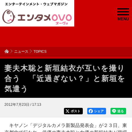
MENU
ニュース
TOPICS
妻夫木聡と新垣結衣が互いを撮り
合う 「近過ぎない？」と新垣を
気遣う
2012年7月23日 / 17:13
ポスト
シェア
送る
キヤノン「デジタルカメラ新製品発表会」が２３日、東