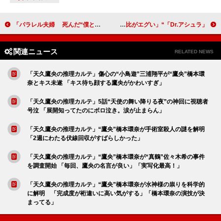
「パラレル夫婦 死んだ“僕と妻”の真実」「みんながいい仲間過ぎて泣けた」「今回は八嶋さんの部長が特によかった」
「Dr.アシュラ」“朱羅”松本若菜が救った“患者X”忍成修吾に衝撃展開 「朱羅と娘の仇を討ったお父さんの対比がエグい」
関連ニュース
RELATED NEWS
「天久鷹央の推理カルテ」傷心の“小鳥遊”三浦翔平が“鷹央”橋本環
奈とキス未遂 「キス待ち顔する鷹央がかわいすぎ」
「天久鷹央の推理カルテ」5話“天使の舞い降りる夜”の神回に視聴者
号泣 「展開知ってたのにボロ泣き。涙が止まらん」
「天久鷹央の推理カルテ」“鷹央”橋本環奈が手術室殺人の謎を解明
「2週にわたる伏線回収がすばらしかった」
「天久鷹央の推理カルテ」“鷹央”橋本環奈が“真鶴”佐々木希の事件
を調査開始 「毎回、鷹央の名言が良い」「実写化最高！」
「天久鷹央の推理カルテ」“鷹央”橋本環奈が水神様の祟りを科学的
に解明 「完成度が桁違いに高い気がする」「橋本環奈の演技が決
まってる」