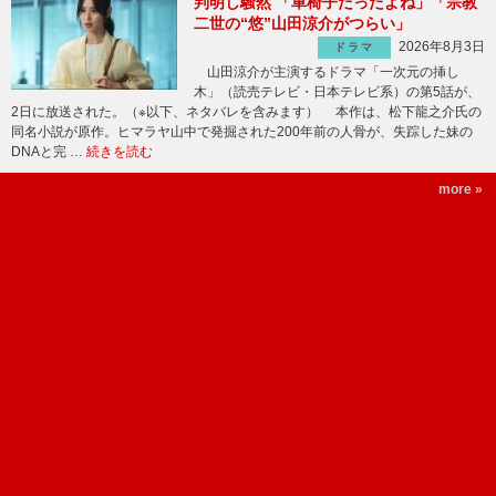
判明し騒然 「車椅子だったよね」「宗教
二世の“悠”山田涼介がつらい」
2026年8月3日
ドラマ
山田涼介が主演するドラマ「一次元の挿し
木」（読売テレビ・日本テレビ系）の第5話が、
2日に放送された。（※以下、ネタバレを含みます） 本作は、松下龍之介氏の
同名小説が原作。ヒマラヤ山中で発掘された200年前の人骨が、失踪した妹の
DNAと完 …
続きを読む
more »