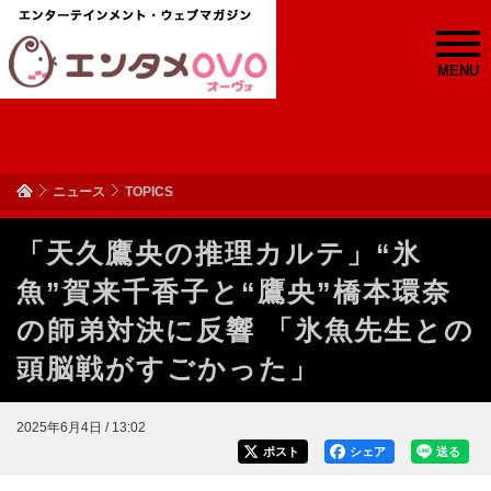
MENU
ニュース
TOPICS
「天久鷹央の推理カルテ」“氷
魚”賀来千香子と“鷹央”橋本環奈
の師弟対決に反響 「氷魚先生との
頭脳戦がすごかった」
2025年6月4日 / 13:02
ポスト
シェア
送る