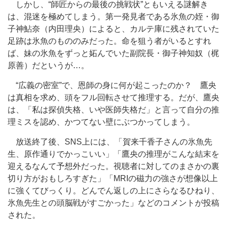
しかし、“師匠からの最後の挑戦状”ともいえる謎解き
は、混迷を極めてしまう。第一発見者である氷魚の姪・御
子神鮎奈（内田理央）によると、カルテ庫に残されていた
足跡は氷魚のもののみだった。命を狙う者がいるとすれ
ば、妹の氷魚をずっと妬んでいた副院長・御子神知奴（梶
原善）だというが…。
“広義の密室”で、恩師の身に何が起こったのか？ 鷹央
は真相を求め、頭をフル回転させて推理する。だが、鷹央
は、「私は探偵失格、いや医師失格だ」と言って自分の推
理ミスを認め、かつてない壁にぶつかってしまう。
放送終了後、SNS上には、「賀来千香子さんの氷魚先
生、原作通りでかっこいい」「鷹央の推理がこんな結末を
迎えるなんて予想外だった。視聴者に対してのまさかの裏
切り方がおもしろすぎた」「MRIの磁力の強さが想像以上
に強くてびっくり。どんでん返しの上にさらなるひねり、
氷魚先生との頭脳戦がすごかった」などのコメントが投稿
された。