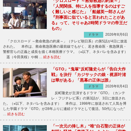
「クロスロード ～救命救急の約束～」
「人間関係、特に人を指導するのはすご
く難しいと感じた」「船越英一郎さんが
『刑事面に似ていると言われたことがあ
る』って、そりゃあ2時間ドラマの帝王だ
もの」
2026年8月6日
ドラマ
「クロスロード ～救命救急の約束～」（テレビ朝日系）の第5話が4日に放送
された。 本作は、救命救急医療の最前線でもがく、若き救命医・救急隊員・
警察官らの正義と成長を描く本格医療ドラマ。（※以下、ネタバレを含みます）
遥（今田美桜）や桐 …
続きを読む
「GTO」“鬼塚”反町隆史らが「告白大作
戦」を決行 「カジサックの娘・梶原叶渚
は華がある」「黒幕の正体は誰」
2026年8月4日
ドラマ
反町隆史が主演するドラマ「GTO」（カンテ
レ・フジテレビ系）の第3話が、3日に放送され
た。（※以下、ネタバレを含みます） 本作は、1998年に放送されて人気を博
した学園ドラマ「GTO」が28年ぶりに連続ドラマとして復活。50代になった“
…
続きを読む
「一次元の挿し木」“唯”白石聖の正体が