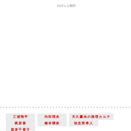
（C)テレビ朝日
三浦翔平
内田理央
天久鷹央の推理カルテ
梶原善
橋本環奈
知念実希人
賀来千香子