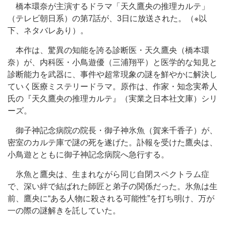
橋本環奈が主演するドラマ「天久鷹央の推理カルテ」
（テレビ朝日系）の第7話が、3日に放送された。（※以
下、ネタバレあり）。
本作は、驚異の知能を誇る診断医・天久鷹央（橋本環
奈）が、内科医・小鳥遊優（三浦翔平）と医学的な知見と
診断能力を武器に、事件や超常現象の謎を鮮やかに解決し
ていく医療ミステリードラマ。原作は、作家・知念実希人
氏の『天久鷹央の推理カルテ』（実業之日本社文庫）シリ
ーズ。
御子神記念病院の院長・御子神氷魚（賀来千香子）が、
密室のカルテ庫で謎の死を遂げた。訃報を受けた鷹央は、
小鳥遊とともに御子神記念病院へ急行する。
氷魚と鷹央は、生まれながら同じ自閉スペクトラム症
で、深い絆で結ばれた師匠と弟子の関係だった。氷魚は生
前、鷹央に“ある人物に殺される可能性”を打ち明け、万が
一の際の謎解きを託していた。