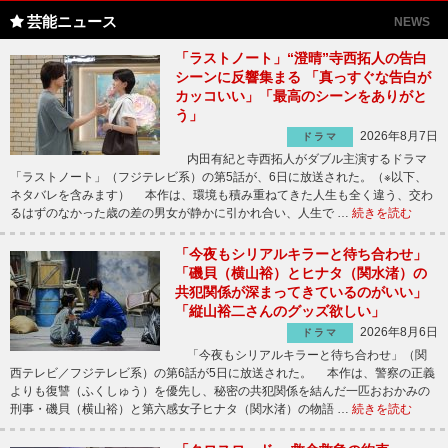
芸能ニュース
NEWS
「ラストノート」“澄晴”寺西拓人の告白
シーンに反響集まる 「真っすぐな告白が
カッコいい」「最高のシーンをありがと
う」
2026年8月7日
ドラマ
内田有紀と寺西拓人がダブル主演するドラマ
「ラストノート」（フジテレビ系）の第5話が、6日に放送された。（※以下、
ネタバレを含みます） 本作は、環境も積み重ねてきた人生も全く違う、交わ
るはずのなかった歳の差の男女が静かに引かれ合い、人生で …
続きを読む
「今夜もシリアルキラーと待ち合わせ」
「磯貝（横山裕）とヒナタ（関水渚）の
共犯関係が深まってきているのがいい」
「縦山裕二さんのグッズ欲しい」
2026年8月6日
ドラマ
「今夜もシリアルキラーと待ち合わせ」（関
西テレビ／フジテレビ系）の第6話が5日に放送された。 本作は、警察の正義
よりも復讐（ふくしゅう）を優先し、秘密の共犯関係を結んだ一匹おおかみの
刑事・磯貝（横山裕）と第六感女子ヒナタ（関水渚）の物語 …
続きを読む