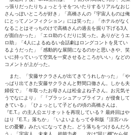
っ張りだったりちょっとうそをついたりするリアルなおじ
さんっぽいところが好き」「高橋さんの『宇宙人ものは俺
にとってノンフィクション』には笑った」「ホテルがなく
なることはそっちのけで高橋さんの過去を掘り下げる3人
が面白かった」「エロ助のくだりに笑った。ありがとうエ
ロ助」「4人によるぬるい会話劇はロングコントを見てい
るようだった」「感動的な展開になるのかと思いきや、笑
いに持っていって空気を一変させるところがいい」などの
コメントが上がった。
また、「安藤サクラさんが出てきてうれしかった」「や
っぱり出てきた安藤サクラさんと野間口徹さん。しかも夫
婦役で」「年取ったお母さんは松金よね子さん。お元気そ
うでなにより」「『ブラッシュアップライフ』が侵食して
きている」「ひょっとして子どもの頃の高橋さんは、
『E.T.』の主人公エリオットを再現している？ 最終回はや
はり『E.T.』落ちか」「いよいよもって令和版『涼宮ハル
ヒの憂鬱』みたいになってきた。どう落ちをつけるんだろ
う」「宇宙人、未来人、超能力者…。次は“同じ棚”から何