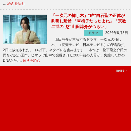
…
続きを読む
「一次元の挿し木」“唯”白石聖の正体が
判明し騒然 「車椅子だったよね」「宗教
二世の“悠”山田涼介がつらい」
2026年8月3日
ドラマ
山田涼介が主演するドラマ「一次元の挿し
木」（読売テレビ・日本テレビ系）の第5話が、
2日に放送された。（※以下、ネタバレを含みます） 本作は、松下龍之介氏の
同名小説が原作。ヒマラヤ山中で発掘された200年前の人骨が、失踪した妹の
DNAと完 …
続きを読む
more »