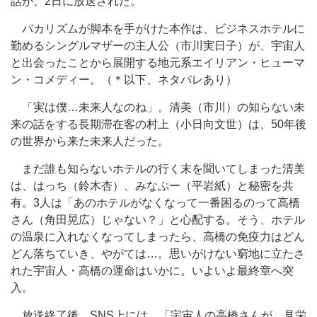
話が、2日に放送された。
バカリズムが脚本を手がけた本作は、ビジネスホテルに
勤めるシングルマザーの主人公（市川実日子）が、宇宙人
と出会ったことから展開する地元系エイリアン・ヒューマ
ン・コメディー。（＊以下、ネタバレあり）
「実は僕…未来人なのね」。清美（市川）の知らない未
来の話をする長期滞在客の村上（小日向文世）は、50年後
の世界から来た未来人だった。
まだ誰も知らないホテルの行く末を聞いてしまった清美
は、はっち（鈴木杏）、みなぷー（平岩紙）と秘密を共
有。3人は「あのホテルがなくなって一番困るのって高橋
さん（角田晃広）じゃない？」と心配する。そう、ホテル
の温泉に入れなくなってしまったら、高橋の免疫力はどん
どん落ちていき、やがては…。思いがけない窮地に立たさ
れた宇宙人・高橋の運命はいかに。いよいよ最終章へ突
入。
放送終了後、SNS上には、「宇宙人の高橋さんが、見栄