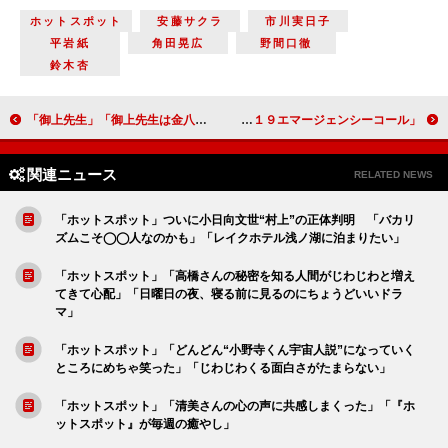
ホットスポット
安藤サクラ
市川実日子
平岩紙
角田晃広
野間口徹
鈴木杏
「御上先生」「御上先生は金八先生と同じくらい熱血だと思う」「まさにパーソナル・イズ・ポリティカルの問題が描かれていた」
「１１９エマージェンシーコール」失声症の小夏を演じた蓮佛美沙子に絶賛の声 「何度も声を出そうとする姿に引き込まれた」
関連ニュース
RELATED NEWS
「ホットスポット」ついに小日向文世“村上”の正体判明 「バカリ
ズムこそ◯◯人なのかも」「レイクホテル浅ノ湖に泊まりたい」
「ホットスポット」「高橋さんの秘密を知る人間がじわじわと増え
てきて心配」「日曜日の夜、寝る前に見るのにちょうどいいドラ
マ」
「ホットスポット」「どんどん“小野寺くん宇宙人説”になっていく
ところにめちゃ笑った」「じわじわくる面白さがたまらない」
「ホットスポット」「清美さんの心の声に共感しまくった」「『ホ
ットスポット』が毎週の癒やし」