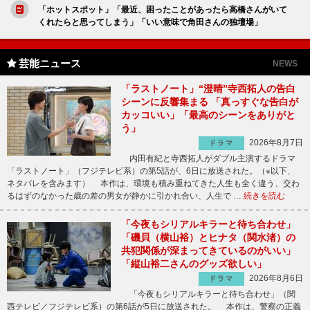
「ホットスポット」「最近、困ったことがあったら高橋さんがいて
くれたらと思ってしまう」「いい意味で角田さんの独壇場」
芸能ニュース
NEWS
「ラストノート」“澄晴”寺西拓人の告白
シーンに反響集まる 「真っすぐな告白が
カッコいい」「最高のシーンをありがと
う」
2026年8月7日
ドラマ
内田有紀と寺西拓人がダブル主演するドラマ
「ラストノート」（フジテレビ系）の第5話が、6日に放送された。（※以下、
ネタバレを含みます） 本作は、環境も積み重ねてきた人生も全く違う、交わ
るはずのなかった歳の差の男女が静かに引かれ合い、人生で …
続きを読む
「今夜もシリアルキラーと待ち合わせ」
「磯貝（横山裕）とヒナタ（関水渚）の
共犯関係が深まってきているのがいい」
「縦山裕二さんのグッズ欲しい」
2026年8月6日
ドラマ
「今夜もシリアルキラーと待ち合わせ」（関
西テレビ／フジテレビ系）の第6話が5日に放送された。 本作は、警察の正義