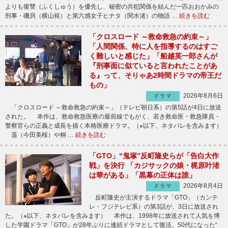
よりも復讐（ふくしゅう）を優先し、秘密の共犯関係を結んだ一匹おおかみの
刑事・磯貝（横山裕）と第六感女子ヒナタ（関水渚）の物語 …
続きを読む
「クロスロード ～救命救急の約束～」
「人間関係、特に人を指導するのはすご
く難しいと感じた」「船越英一郎さんが
『刑事面に似ていると言われたことがあ
る』って、そりゃあ2時間ドラマの帝王だ
もの」
2026年8月6日
ドラマ
「クロスロード ～救命救急の約束～」（テレビ朝日系）の第5話が4日に放送
された。 本作は、救命救急医療の最前線でもがく、若き救命医・救急隊員・
警察官らの正義と成長を描く本格医療ドラマ。（※以下、ネタバレを含みます）
遥（今田美桜）や桐 …
続きを読む
「GTO」“鬼塚”反町隆史らが「告白大作
戦」を決行 「カジサックの娘・梶原叶渚
は華がある」「黒幕の正体は誰」
2026年8月4日
ドラマ
反町隆史が主演するドラマ「GTO」（カンテ
レ・フジテレビ系）の第3話が、3日に放送され
た。（※以下、ネタバレを含みます） 本作は、1998年に放送されて人気を博
した学園ドラマ「GTO」が28年ぶりに連続ドラマとして復活。50代になった“