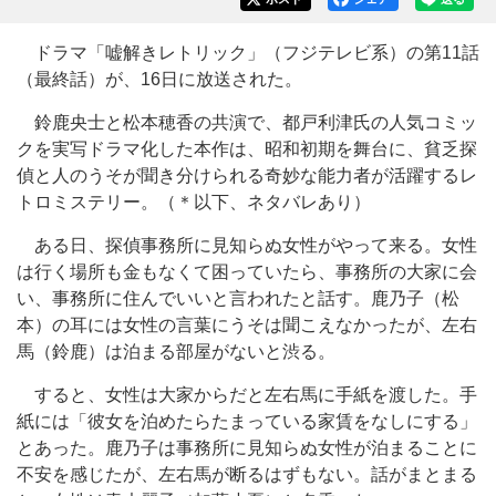
ドラマ「嘘解きレトリック」（フジテレビ系）の第11話
（最終話）が、16日に放送された。
鈴鹿央士と松本穂香の共演で、都戸利津氏の人気コミッ
クを実写ドラマ化した本作は、昭和初期を舞台に、貧乏探
偵と人のうそが聞き分けられる奇妙な能力者が活躍するレ
トロミステリー。（＊以下、ネタバレあり）
ある日、探偵事務所に見知らぬ女性がやって来る。女性
は行く場所も金もなくて困っていたら、事務所の大家に会
い、事務所に住んでいいと言われたと話す。鹿乃子（松
本）の耳には女性の言葉にうそは聞こえなかったが、左右
馬（鈴鹿）は泊まる部屋がないと渋る。
すると、女性は大家からだと左右馬に手紙を渡した。手
紙には「彼女を泊めたらたまっている家賃をなしにする」
とあった。鹿乃子は事務所に見知らぬ女性が泊まることに
不安を感じたが、左右馬が断るはずもない。話がまとまる