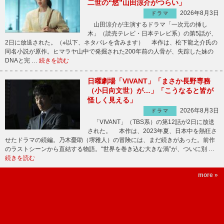
二世の“悠”山田涼介がつらい」
2026年8月3日
ドラマ
山田涼介が主演するドラマ「一次元の挿し
木」（読売テレビ・日本テレビ系）の第5話が、
2日に放送された。（※以下、ネタバレを含みます） 本作は、松下龍之介氏の
同名小説が原作。ヒマラヤ山中で発掘された200年前の人骨が、失踪した妹の
DNAと完 …
続きを読む
日曜劇場「VIVANT」「まさか長野専務
（小日向文世）が…」「こうなると皆が
怪しく見える」
2026年8月3日
ドラマ
「VIVANT」（TBS系）の第12話が2日に放送
された。 本作は、2023年夏、日本中を熱狂さ
せたドラマの続編。乃木憂助（堺雅人）の冒険には、まだ続きがあった。前作
のラストシーンから直結する物語。“世界を巻き込む大きな渦”が、ついに別 …
続きを読む
more »