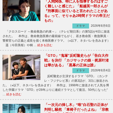
「人間関係、特に人を指導するのはすご
く難しいと感じた」「船越英一郎さんが
『刑事面に似ていると言われたことがあ
る』って、そりゃあ2時間ドラマの帝王だ
もの」
2026年8月6日
ドラマ
「クロスロード ～救命救急の約束～」（テレビ朝日系）の第5話が4日に放送
された。 本作は、救命救急医療の最前線でもがく、若き救命医・救急隊員・
警察官らの正義と成長を描く本格医療ドラマ。（※以下、ネタバレを含みます）
遥（今田美桜）や桐 …
続きを読む
「GTO」“鬼塚”反町隆史らが「告白大作
戦」を決行 「カジサックの娘・梶原叶渚
は華がある」「黒幕の正体は誰」
2026年8月4日
ドラマ
反町隆史が主演するドラマ「GTO」（カンテ
レ・フジテレビ系）の第3話が、3日に放送され
た。（※以下、ネタバレを含みます） 本作は、1998年に放送されて人気を博
した学園ドラマ「GTO」が28年ぶりに連続ドラマとして復活。50代になった“
…
続きを読む
「一次元の挿し木」“唯”白石聖の正体が
判明し騒然 「車椅子だったよね」「宗教