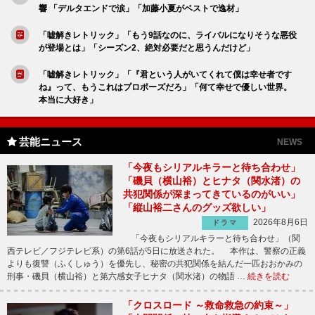
響 「デルタエンドで涙」「加藤小夏がベストで逸材」
「嘘解きレトリック」「もう9話なのに、ライバルになりそうな悪役
が登場とは」「シーズン2、絶対必要だと思うんだけど」
「嘘解きレトリック」「『君という人がいてくれて僕は幸せ者です
ね』って、もうこれはプロポーズだろ」「何て幸せで優しい世界。
本当に大好き」
芸能ニュース
NEWS
「今夜もシリアルキラーと待ち合わせ」
「磯貝（横山裕）とヒナタ（関水渚）の
共犯関係が深まってきているのがいい」
「縦山裕二さんのグッズ欲しい」
2026年8月6日
ドラマ
「今夜もシリアルキラーと待ち合わせ」（関
西テレビ／フジテレビ系）の第6話が5日に放送された。 本作は、警察の正義
よりも復讐（ふくしゅう）を優先し、秘密の共犯関係を結んだ一匹おおかみの
刑事・磯貝（横山裕）と第六感女子ヒナタ（関水渚）の物語 …
続きを読む
「クロスロード ～救命救急の約束～」