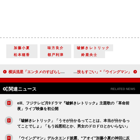
加藤小夏
味方良介
嘘解きレトリック
松本穂香
都戸利津
鈴鹿央士
横浜流星「エンタメのすばらしさを伝えたい」大河ドラマ「べらぼう〜蔦重栄華乃夢噺〜」第1回試写会
「ウイングマン」“北倉”宮野真守の怪演に反響 「厄介ファン化してるうえにネットリした演技もすごい」
関連ニュース
RELATED NEWS
eill、フジテレビ月9ドラマ『嘘解きレトリック』主題歌の「革命前
夜」ライブ映像を初公開
「嘘解きレトリック」「うそが分かるってことは、本当が分かるっ
てことでしょ」「もう凶悪犯とか、男女のドロドロとかいらない」
「ウイングマン」デルタエンド披露、“アオイ”加藤小夏の神回に反