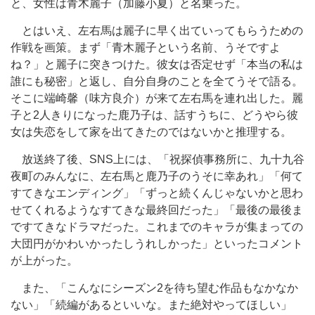
と、女性は青木麗子（加藤小夏）と名乗った。
とはいえ、左右馬は麗子に早く出ていってもらうための
作戦を画策。まず「青木麗子という名前、うそですよ
ね？」と麗子に突きつけた。彼女は否定せず「本当の私は
誰にも秘密」と返し、自分自身のことを全てうそで語る。
そこに端崎馨（味方良介）が来て左右馬を連れ出した。麗
子と2人きりになった鹿乃子は、話すうちに、どうやら彼
女は失恋をして家を出てきたのではないかと推理する。
放送終了後、SNS上には、「祝探偵事務所に、九十九谷
夜町のみんなに、左右馬と鹿乃子のうそに幸あれ」「何て
すてきなエンディング」「ずっと続くんじゃないかと思わ
せてくれるようなすてきな最終回だった」「最後の最後ま
ですてきなドラマだった。これまでのキャラが集まっての
大団円がかわいかったしうれしかった」といったコメント
が上がった。
また、「こんなにシーズン2を待ち望む作品もなかなか
ない」「続編があるといいな。また絶対やってほしい」