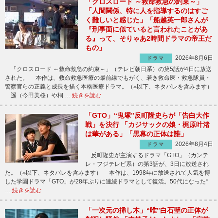
「クロスロード ～救命救急の約束～」
「人間関係、特に人を指導するのはすご
く難しいと感じた」「船越英一郎さんが
『刑事面に似ていると言われたことがあ
る』って、そりゃあ2時間ドラマの帝王だ
もの」
2026年8月6日
ドラマ
「クロスロード ～救命救急の約束～」（テレビ朝日系）の第5話が4日に放送
された。 本作は、救命救急医療の最前線でもがく、若き救命医・救急隊員・
警察官らの正義と成長を描く本格医療ドラマ。（※以下、ネタバレを含みます）
遥（今田美桜）や桐 …
続きを読む
「GTO」“鬼塚”反町隆史らが「告白大作
戦」を決行 「カジサックの娘・梶原叶渚
は華がある」「黒幕の正体は誰」
2026年8月4日
ドラマ
反町隆史が主演するドラマ「GTO」（カンテ
レ・フジテレビ系）の第3話が、3日に放送され
た。（※以下、ネタバレを含みます） 本作は、1998年に放送されて人気を博
した学園ドラマ「GTO」が28年ぶりに連続ドラマとして復活。50代になった“
…
続きを読む
「一次元の挿し木」“唯”白石聖の正体が