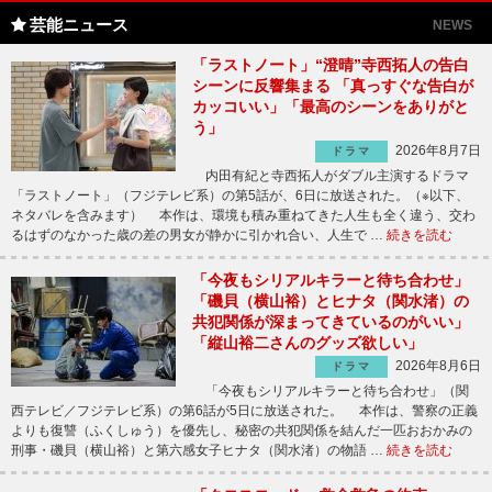
芸能ニュース
NEWS
「ラストノート」“澄晴”寺西拓人の告白
シーンに反響集まる 「真っすぐな告白が
カッコいい」「最高のシーンをありがと
う」
2026年8月7日
ドラマ
内田有紀と寺西拓人がダブル主演するドラマ
「ラストノート」（フジテレビ系）の第5話が、6日に放送された。（※以下、
ネタバレを含みます） 本作は、環境も積み重ねてきた人生も全く違う、交わ
るはずのなかった歳の差の男女が静かに引かれ合い、人生で …
続きを読む
「今夜もシリアルキラーと待ち合わせ」
「磯貝（横山裕）とヒナタ（関水渚）の
共犯関係が深まってきているのがいい」
「縦山裕二さんのグッズ欲しい」
2026年8月6日
ドラマ
「今夜もシリアルキラーと待ち合わせ」（関
西テレビ／フジテレビ系）の第6話が5日に放送された。 本作は、警察の正義
よりも復讐（ふくしゅう）を優先し、秘密の共犯関係を結んだ一匹おおかみの
刑事・磯貝（横山裕）と第六感女子ヒナタ（関水渚）の物語 …
続きを読む