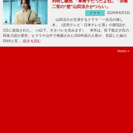
判明し騒然 「車椅子だったよね」「宗教
二世の“悠”山田涼介がつらい」
2026年8月3日
ドラマ
山田涼介が主演するドラマ「一次元の挿し
木」（読売テレビ・日本テレビ系）の第5話が、
2日に放送された。（※以下、ネタバレを含みます） 本作は、松下龍之介氏の
同名小説が原作。ヒマラヤ山中で発掘された200年前の人骨が、失踪した妹の
DNAと完 …
続きを読む
more »