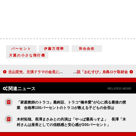
パーセント
伊藤万理華
和合由依
片翼の小さな飛行機
北山宏光、主演ドラマの会見に登場 「自分の50歳の未来を見てみたい」 “獣のように貪欲になってしまうこと”も告白
朝ドラヒロインの橋本環奈、糸島ロケでパラパラを踊る「結構なギャルでした」連続テレビ小説「おむすび」糸島ロケ取材会
関連ニュース
RELATED NEWS
「家庭教師のトラコ」最終話、トラコ“橋本愛”が心に残る最後の授
業 合格率100パーセントのトラコが教える子どもの合否は
木村拓哉、長澤まさみとの共演は「やっぱ最高っすよ」 長澤「木
村さんは座長としての信頼感と安心感が200パーセント」