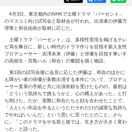
4月3日、東京都内のNHKで土曜ドラマ「パーセント」
のマスコミ向け試写会と取材会が行われ、出演者の伊藤万
理華と和合由依が取材に応じた。
土曜ドラマ「パーセント」は、多様性実現を掲げるテレ
ビ局を舞台に、新しい時代のドラマ作りを目指す新人女性
プロデューサー・吉澤未来（伊藤）と俳優を目指す車いす
の高校生・宮島ハル（和合）の奮闘を描く物語。
第1回の試写会後に会見に応じた伊藤は、和合のほかに
も障がい者の俳優が多数出演する本作について、プロデュ
ーサー直筆の手紙と共に出演依頼を受けたものの、最初は
「どういう気持ちで挑もうかと、心の構えがあった」と打
ち明けた。だが、実際に和合たちと顔を合わせたことで、
「人といい作品を作るというただそれだけの誠実な気持ち
でやればいいんだ」という思いに至ったとのこと。さら
に、「このドラマをやる前と後では、生き方が大きく変わ
った」と語った。