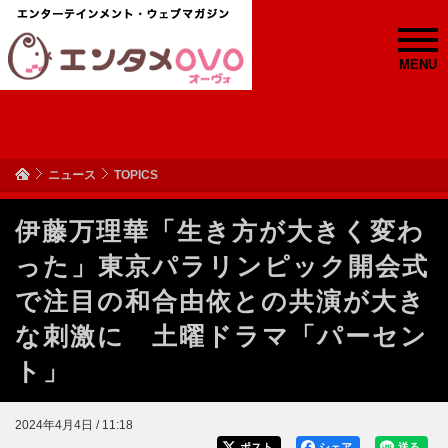
MENU
ニュース
TOPICS
伊藤万理華「生き方が大きく変わ
った」東京パラリンピック開会式
で注目の和合由依との共演が大き
な刺激に 土曜ドラマ「パーセン
ト」
2024年4月4日 / 11:18
ポスト
シェア
送る