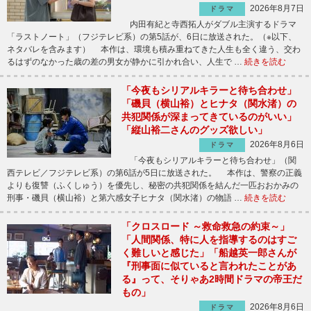
2026年8月7日
ドラマ
内田有紀と寺西拓人がダブル主演するドラマ
「ラストノート」（フジテレビ系）の第5話が、6日に放送された。（※以下、
ネタバレを含みます） 本作は、環境も積み重ねてきた人生も全く違う、交わ
るはずのなかった歳の差の男女が静かに引かれ合い、人生で …
続きを読む
「今夜もシリアルキラーと待ち合わせ」
「磯貝（横山裕）とヒナタ（関水渚）の
共犯関係が深まってきているのがいい」
「縦山裕二さんのグッズ欲しい」
2026年8月6日
ドラマ
「今夜もシリアルキラーと待ち合わせ」（関
西テレビ／フジテレビ系）の第6話が5日に放送された。 本作は、警察の正義
よりも復讐（ふくしゅう）を優先し、秘密の共犯関係を結んだ一匹おおかみの
刑事・磯貝（横山裕）と第六感女子ヒナタ（関水渚）の物語 …
続きを読む
「クロスロード ～救命救急の約束～」
「人間関係、特に人を指導するのはすご
く難しいと感じた」「船越英一郎さんが
『刑事面に似ていると言われたことがあ
る』って、そりゃあ2時間ドラマの帝王だ
もの」
2026年8月6日
ドラマ