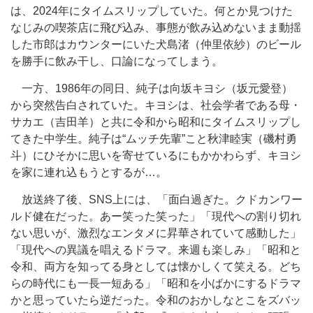
は、2024年にタイムスリップしていた。何とか見つけた
なじみの喫茶店に飛び込み、事態が飲み込めないまま動揺
した市郎はカウンターにいた犬島渚（仲里依紗）のビール
を勝手に飲み干し、口論になってしまう。
一方、1986年の同日、純子は向坂キヨシ（坂元愛登）
から突然告白されていた。キヨシは、社会学者である母・
サカエ（吉田羊）と共に令和から昭和にタイムスリップし
てきた中学生。純子は“ムッチ先輩”こと秋津睦実（磯村勇
斗）にひそかに思いを寄せているにもかかわらず、キヨシ
を家に連れ込もうとするが…。
放送終了後、SNS上には、「面白過ぎた。クドカンワー
ルド健在だった。あー笑った笑った」「現代への割り切れ
ない思いが、激烈なエンタメに昇華されていて感動した」
「現代への異議を唱えるドラマ。来週も楽しみ」「昭和と
令和、両方を知ってる身としては懐かしくて笑える。どち
らの時代にも一長一短ある」「昭和を小ばかにするドラマ
かと思っていたら逆だった。令和のおかしなとこをズバッ