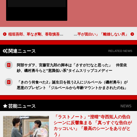
稲垣吾郎、草なぎ剛、香取慎吾「新しい地図」 4都市で『NAKAMA to MEETING Vol.3』の開催決定
「離婚しない男」篠田麻里子＆小池徹平の絡みにネット騒然 「第2話でも麻里子さまが大暴れ」「ド変態な小池徹平が面白い」
関連ニュース
RELATED NEWS
阿部サダヲ、宮藤官九郎の脚本は「さすがだなと思った」 仲里依
紗、磯村勇斗らと“意識低い系”タイムスリップコメディー
「きのう何食べた2」誕生日を祝う2人にジルベール（磯村勇斗）が
悪意のプレゼント 「ジルベールから年齢マウントかまされたのね」
芸能ニュース
NEWS
「ラストノート」“澄晴”寺西拓人の告白
シーンに反響集まる 「真っすぐな告白が
カッコいい」「最高のシーンをありがと
う」