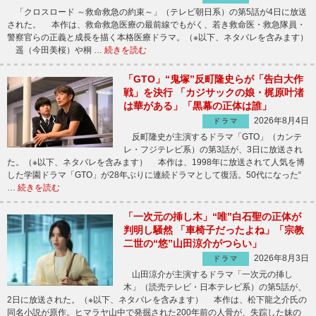
「クロスロード ～救命救急の約束～」（テレビ朝日系）の第5話が4日に放送
された。 本作は、救命救急医療の最前線でもがく、若き救命医・救急隊員・
警察官らの正義と成長を描く本格医療ドラマ。（※以下、ネタバレを含みます）
遥（今田美桜）や桐 …
続きを読む
「GTO」“鬼塚”反町隆史らが「告白大作
戦」を決行 「カジサックの娘・梶原叶渚
は華がある」「黒幕の正体は誰」
2026年8月4日
ドラマ
反町隆史が主演するドラマ「GTO」（カンテ
レ・フジテレビ系）の第3話が、3日に放送され
た。（※以下、ネタバレを含みます） 本作は、1998年に放送されて人気を博
した学園ドラマ「GTO」が28年ぶりに連続ドラマとして復活。50代になった“
…
続きを読む
「一次元の挿し木」“唯”白石聖の正体が
判明し騒然 「車椅子だったよね」「宗教
二世の“悠”山田涼介がつらい」
2026年8月3日
ドラマ
山田涼介が主演するドラマ「一次元の挿し
木」（読売テレビ・日本テレビ系）の第5話が、
2日に放送された。（※以下、ネタバレを含みます） 本作は、松下龍之介氏の
同名小説が原作。ヒマラヤ山中で発掘された200年前の人骨が、失踪した妹の