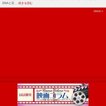
DNAと完 …
続きを読む
more »