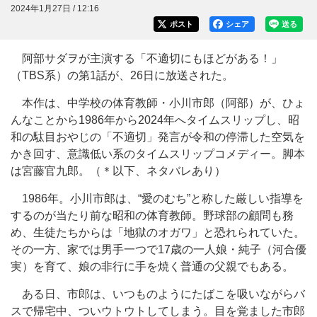
2024年1月27日 / 12:16
ポスト
シェア
送る
阿部サダヲが主演する「不適切にもほどがある！」
（TBS系）の第1話が、26日に放送された。
本作は、中学校の体育教師・小川市郎（阿部）が、ひょ
んなことから1986年から2024年へタイムスリップし、昭
和の駄目おやじの「不適切」発言が令和の停滞した空気を
かき回す、意識低い系のタイムスリップコメディー。脚本
は宮藤官九郎。（＊以下、ネタバレあり）
1986年。小川市郎は、“愛のむち”と称した厳しい指導を
するのが当たり前な昭和の体育教師。野球部の顧問も務
め、生徒たちからは「地獄のオガワ」と恐れられていた。
その一方、家では男手一つで17歳の一人娘・純子（河合優
実）を育て、娘の非行に手を焼く普通の父親でもある。
ある日、市郎は、いつものようにたばこを吸いながらバ
スで帰宅中、ついウトウトしてしまう。目を覚ました市郎