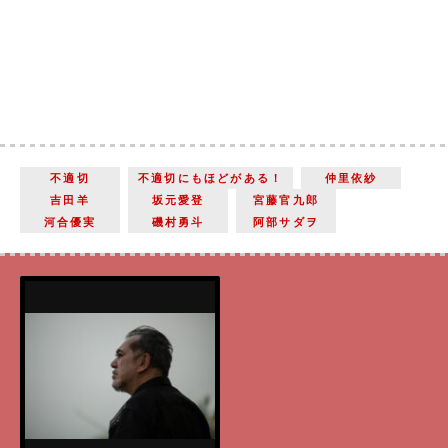
不適切
不適切にもほどがある！
仲里依紗
吉田羊
坂元愛登
宮藤官九郎
河合優実
磯村勇斗
阿部サダヲ