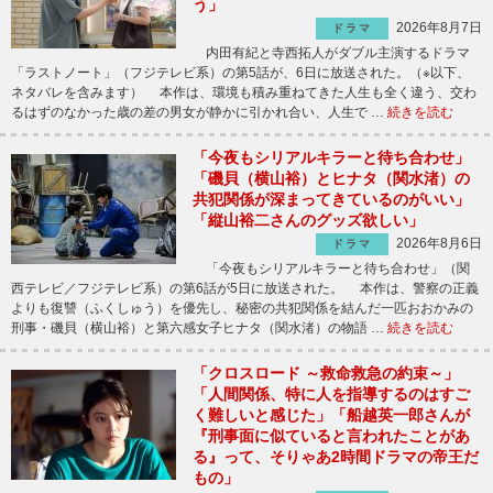
う」
2026年8月7日
ドラマ
内田有紀と寺西拓人がダブル主演するドラマ
「ラストノート」（フジテレビ系）の第5話が、6日に放送された。（※以下、
ネタバレを含みます） 本作は、環境も積み重ねてきた人生も全く違う、交わ
るはずのなかった歳の差の男女が静かに引かれ合い、人生で …
続きを読む
「今夜もシリアルキラーと待ち合わせ」
「磯貝（横山裕）とヒナタ（関水渚）の
共犯関係が深まってきているのがいい」
「縦山裕二さんのグッズ欲しい」
2026年8月6日
ドラマ
「今夜もシリアルキラーと待ち合わせ」（関
西テレビ／フジテレビ系）の第6話が5日に放送された。 本作は、警察の正義
よりも復讐（ふくしゅう）を優先し、秘密の共犯関係を結んだ一匹おおかみの
刑事・磯貝（横山裕）と第六感女子ヒナタ（関水渚）の物語 …
続きを読む
「クロスロード ～救命救急の約束～」
「人間関係、特に人を指導するのはすご
く難しいと感じた」「船越英一郎さんが
『刑事面に似ていると言われたことがあ
る』って、そりゃあ2時間ドラマの帝王だ
もの」