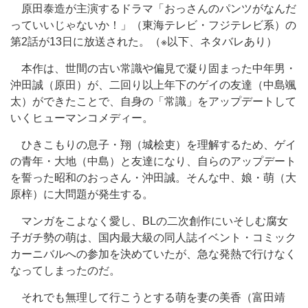
原田泰造が主演するドラマ「おっさんのパンツがなんだ
っていいじゃないか！」（東海テレビ・フジテレビ系）の
第2話が13日に放送された。（※以下、ネタバレあり）
本作は、世間の古い常識や偏見で凝り固まった中年男・
沖田誠（原田）が、二回り以上年下のゲイの友達（中島颯
太）ができたことで、自身の「常識」をアップデートして
いくヒューマンコメディー。
ひきこもりの息子・翔（城桧吏）を理解するため、ゲイ
の青年・大地（中島）と友達になり、自らのアップデート
を誓った昭和のおっさん・沖田誠。そんな中、娘・萌（大
原梓）に大問題が発生する。
マンガをこよなく愛し、BLの二次創作にいそしむ腐女
子ガチ勢の萌は、国内最大級の同人誌イベント・コミック
カーニバルへの参加を決めていたが、急な発熱で行けなく
なってしまったのだ。
それでも無理して行こうとする萌を妻の美香（富田靖