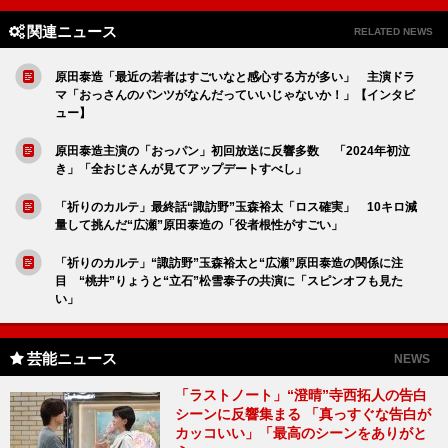
関連ニュース
RELATED NEWS
原田泰造「最近の若者はすごいなと感心する方が多い」 主演ドラ
マ「おっさんのパンツがなんだっていいじゃないか！」【インタビ
ュー】
原田泰造主演の「おっパン」初回放送に反響多数 「2024年初泣
き」「全おじさんが見てアップデートすべし」
「祈りのカルテ」最終話“諏訪野”玉森裕太「ロス確実」 10キロ減
量して挑んだ“広瀬”原田泰造の「役者根性がすごい」
「祈りのカルテ」“諏訪野”玉森裕太と“広瀬”原田泰造の関係に注
目 “桃井”りょうと“立石”松雪泰子の共演に「スピンオフも見た
い」
芸能ニュース
NEWS
「ラストノート」“澄晴”寺西拓人の告白
シーンに反響集まる 「真っすぐな告白が
カッコいい」「最高のシーンをありがと