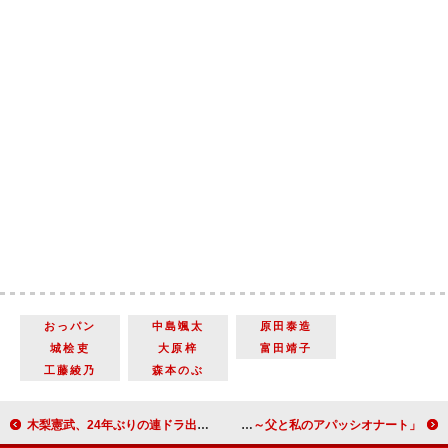
おっパン
中島颯太
原田泰造
城桧吏
大原梓
富田靖子
工藤綾乃
森本のぶ
木梨憲武、24年ぶりの連ドラ出演は「奥さんがやりなさいと」 「新しい環境でやってみようかな」
「さよならマエストロ～父と私のアパッシオナート～」「やっぱり音楽のドラマって楽しい」「音色とか技術じゃなくて表現方法をアドバイスするのが面白い」