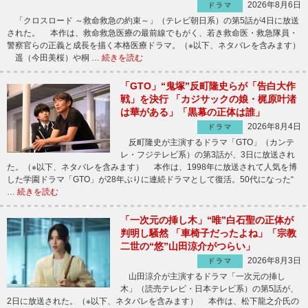
2026年8月6日
ドラマ
「クロスロード ～救命救急の約束～」（テレビ朝日系）の第5話が4日に放送
された。 本作は、救命救急医療の最前線でもがく、若き救命医・救急隊員・
警察官らの正義と成長を描く本格医療ドラマ。（※以下、ネタバレを含みます）
遥（今田美桜）や桐 …
続きを読む
「GTO」“鬼塚”反町隆史らが「告白大作
戦」を決行 「カジサックの娘・梶原叶渚
は華がある」「黒幕の正体は誰」
2026年8月4日
ドラマ
反町隆史が主演するドラマ「GTO」（カンテ
レ・フジテレビ系）の第3話が、3日に放送され
た。（※以下、ネタバレを含みます） 本作は、1998年に放送されて人気を博
した学園ドラマ「GTO」が28年ぶりに連続ドラマとして復活。50代になった“
…
続きを読む
「一次元の挿し木」“唯”白石聖の正体が
判明し騒然 「車椅子だったよね」「宗教
二世の“悠”山田涼介がつらい」
2026年8月3日
ドラマ
山田涼介が主演するドラマ「一次元の挿し
木」（読売テレビ・日本テレビ系）の第5話が、
2日に放送された。（※以下、ネタバレを含みます） 本作は、松下龍之介氏の