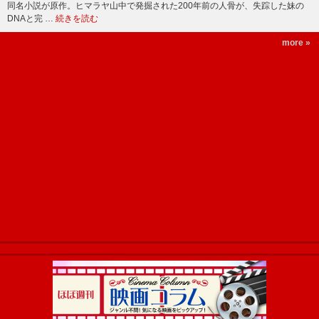
同名小説が原作。ヒマラヤ山中で発掘された200年前の人骨が、失踪した妹の
DNAと完 …
続きを読む
more »