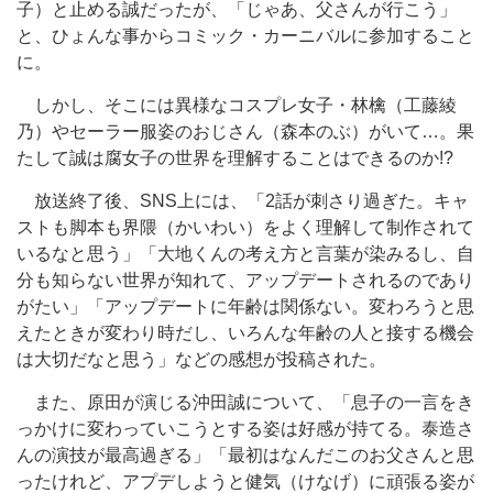
子）と止める誠だったが、「じゃあ、父さんが行こう」
と、ひょんな事からコミック・カーニバルに参加すること
に。
しかし、そこには異様なコスプレ女子・林檎（工藤綾
乃）やセーラー服姿のおじさん（森本のぶ）がいて…。果
たして誠は腐女子の世界を理解することはできるのか!?
放送終了後、SNS上には、「2話が刺さり過ぎた。キャ
ストも脚本も界隈（かいわい）をよく理解して制作されて
いるなと思う」「大地くんの考え方と言葉が染みるし、自
分も知らない世界が知れて、アップデートされるのであり
がたい」「アップデートに年齢は関係ない。変わろうと思
えたときが変わり時だし、いろんな年齢の人と接する機会
は大切だなと思う」などの感想が投稿された。
また、原田が演じる沖田誠について、「息子の一言をき
っかけに変わっていこうとする姿は好感が持てる。泰造さ
んの演技が最高過ぎる」「最初はなんだこのお父さんと思
ったけれど、アプデしようと健気（けなげ）に頑張る姿が