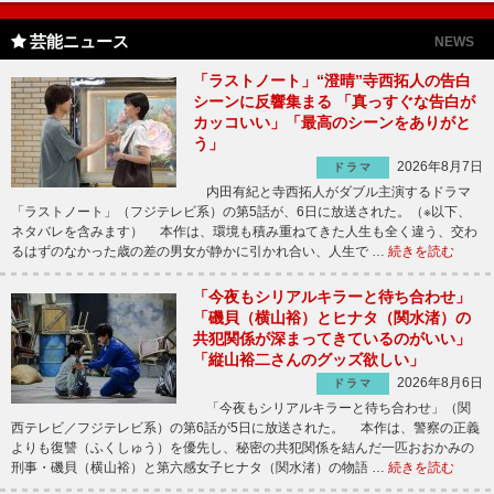
芸能ニュース
NEWS
「ラストノート」“澄晴”寺西拓人の告白
シーンに反響集まる 「真っすぐな告白が
カッコいい」「最高のシーンをありがと
う」
2026年8月7日
ドラマ
内田有紀と寺西拓人がダブル主演するドラマ
「ラストノート」（フジテレビ系）の第5話が、6日に放送された。（※以下、
ネタバレを含みます） 本作は、環境も積み重ねてきた人生も全く違う、交わ
るはずのなかった歳の差の男女が静かに引かれ合い、人生で …
続きを読む
「今夜もシリアルキラーと待ち合わせ」
「磯貝（横山裕）とヒナタ（関水渚）の
共犯関係が深まってきているのがいい」
「縦山裕二さんのグッズ欲しい」
2026年8月6日
ドラマ
「今夜もシリアルキラーと待ち合わせ」（関
西テレビ／フジテレビ系）の第6話が5日に放送された。 本作は、警察の正義
よりも復讐（ふくしゅう）を優先し、秘密の共犯関係を結んだ一匹おおかみの
刑事・磯貝（横山裕）と第六感女子ヒナタ（関水渚）の物語 …
続きを読む