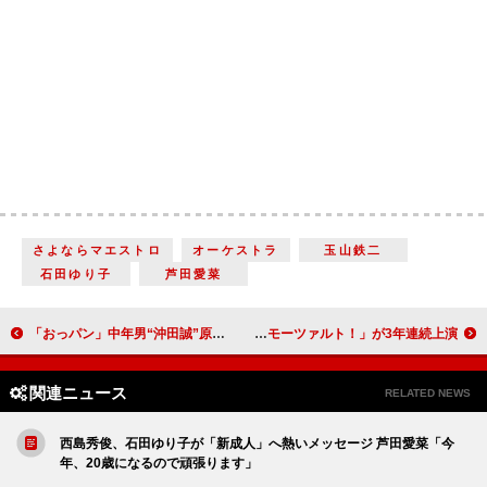
さよならマエストロ
オーケストラ
玉山鉄二
石田ゆり子
芦田愛菜
「おっパン」中年男“沖田誠”原田泰造が“腐女子”の世界に 「原田泰造の演技が最高過ぎる」「アップデートに年齢は関係ない」
古川雄大と京本大我がWキャストで主演 ミュージカル「モーツァルト！」が3年連続上演
関連ニュース
RELATED NEWS
西島秀俊、石田ゆり子が「新成人」へ熱いメッセージ 芦田愛菜「今
年、20歳になるので頑張ります」