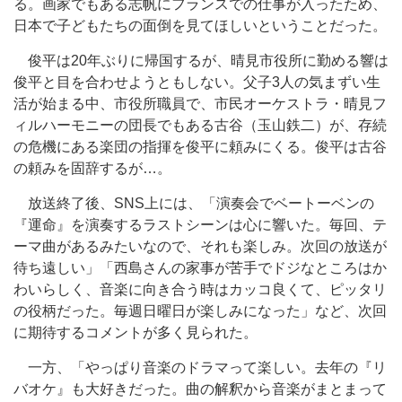
る。画家でもある志帆にフランスでの仕事が入ったため、
日本で子どもたちの面倒を見てほしいということだった。
俊平は20年ぶりに帰国するが、晴見市役所に勤める響は
俊平と目を合わせようともしない。父子3人の気まずい生
活が始まる中、市役所職員で、市民オーケストラ・晴見フ
ィルハーモニーの団長でもある古谷（玉山鉄二）が、存続
の危機にある楽団の指揮を俊平に頼みにくる。俊平は古谷
の頼みを固辞するが…。
放送終了後、SNS上には、「演奏会でベートーベンの
『運命』を演奏するラストシーンは心に響いた。毎回、テ
ーマ曲があるみたいなので、それも楽しみ。次回の放送が
待ち遠しい」「西島さんの家事が苦手でドジなところはか
わいらしく、音楽に向き合う時はカッコ良くて、ピッタリ
の役柄だった。毎週日曜日が楽しみになった」など、次回
に期待するコメントが多く見られた。
一方、「やっぱり音楽のドラマって楽しい。去年の『リ
バオケ』も大好きだった。曲の解釈から音楽がまとまって