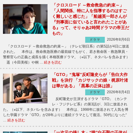
「クロスロード ～救命救急の約束～」
「人間関係、特に人を指導するのはすご
く難しいと感じた」「船越英一郎さんが
『刑事面に似ていると言われたことがあ
る』って、そりゃあ2時間ドラマの帝王だ
もの」
2026年8月6日
ドラマ
「クロスロード ～救命救急の約束～」（テレビ朝日系）の第5話が4日に放送
された。 本作は、救命救急医療の最前線でもがく、若き救命医・救急隊員・
警察官らの正義と成長を描く本格医療ドラマ。（※以下、ネタバレを含みます）
遥（今田美桜）や桐 …
続きを読む
「GTO」“鬼塚”反町隆史らが「告白大作
戦」を決行 「カジサックの娘・梶原叶渚
は華がある」「黒幕の正体は誰」
2026年8月4日
ドラマ
反町隆史が主演するドラマ「GTO」（カンテ
レ・フジテレビ系）の第3話が、3日に放送され
た。（※以下、ネタバレを含みます） 本作は、1998年に放送されて人気を博
した学園ドラマ「GTO」が28年ぶりに連続ドラマとして復活。50代になった“
…
続きを読む
「一次元の挿し木」“唯”白石聖の正体が