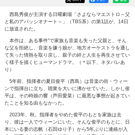
西島秀俊が主演する日曜劇場「さよならマエストロ～父
と私のアパッシオナート～」（TBS系）の第1話が、14日
に放送された。
本作は、ある事件”で家族も音楽も失った父親と、そん
な父を拒絶し、音楽を嫌う娘が、地方オーケストラを通し
て失った情熱を取り戻し、親子の絆と人生を再生させてい
く様子を描くヒューマンドラマ。（＊以下、ネタバレあ
り）
5年前、指揮者の夏目俊平（西島）は音楽の街・ウィー
ンで指揮台に立ち、聴衆を大いに沸かせていた。しかし俊
平は、その時娘の響（芦田愛菜）に最悪な事態が起きてい
たことを知る由もなかった。
2023年、秋。指揮者をやめた俊平のもとを家族は去
り、彼は一人でウィーンにいた。そんな俊平のもとに、日
本にいる妻の志帆（石田ゆり子）から5年ぶりに連絡が入