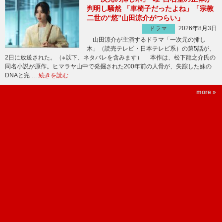
判明し騒然 「車椅子だったよね」「宗教
二世の“悠”山田涼介がつらい」
2026年8月3日
ドラマ
山田涼介が主演するドラマ「一次元の挿し
木」（読売テレビ・日本テレビ系）の第5話が、
2日に放送された。（※以下、ネタバレを含みます） 本作は、松下龍之介氏の
同名小説が原作。ヒマラヤ山中で発掘された200年前の人骨が、失踪した妹の
DNAと完 …
続きを読む
more »