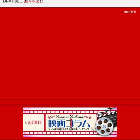
DNAと完 …
続きを読む
more »