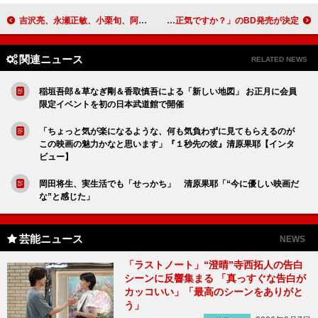
吉沢亮、永瀬正敏、小栗旬、阿部進之介が主演 漫画家・土田世紀の未完の絶筆作品『かぞく』が実写化
Ｗ主演の岡本玲＆長妻怜央「本当にうれしいです」 ドラマ「その結婚、正気ですか？」のBD発売が決定
関連ニュース
RELATED NEWS
稲垣吾郎＆草なぎ剛＆香取慎吾による「新しい地図」 お正月に会員
限定イベントを初の日本武道館で開催
「ちょっと気が楽になるような、何も気負わずに見てもらえるのが
この映画の魅力かなと思います」『１秒先の彼』清原果耶【インタ
ビュー】
岡田将生、実生活でも「せっかち」 清原果耶「“今に優しい映画だ
な”と感じた」
芸能ニュース
NEWS
「ラストノート」“澄晴”寺西拓人の告白
シーンに反響集まる 「真っすぐな告白が
カッコいい」「最高のシーンをありがと
う」