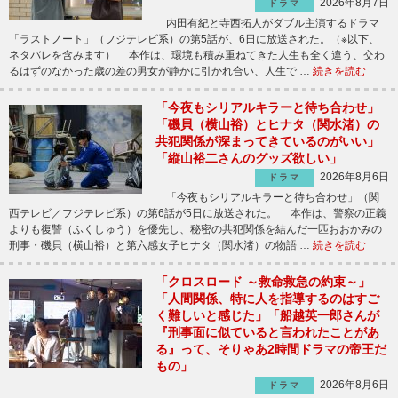
2026年8月7日
ドラマ
内田有紀と寺西拓人がダブル主演するドラマ
「ラストノート」（フジテレビ系）の第5話が、6日に放送された。（※以下、
ネタバレを含みます） 本作は、環境も積み重ねてきた人生も全く違う、交わ
るはずのなかった歳の差の男女が静かに引かれ合い、人生で …
続きを読む
「今夜もシリアルキラーと待ち合わせ」
「磯貝（横山裕）とヒナタ（関水渚）の
共犯関係が深まってきているのがいい」
「縦山裕二さんのグッズ欲しい」
2026年8月6日
ドラマ
「今夜もシリアルキラーと待ち合わせ」（関
西テレビ／フジテレビ系）の第6話が5日に放送された。 本作は、警察の正義
よりも復讐（ふくしゅう）を優先し、秘密の共犯関係を結んだ一匹おおかみの
刑事・磯貝（横山裕）と第六感女子ヒナタ（関水渚）の物語 …
続きを読む
「クロスロード ～救命救急の約束～」
「人間関係、特に人を指導するのはすご
く難しいと感じた」「船越英一郎さんが
『刑事面に似ていると言われたことがあ
る』って、そりゃあ2時間ドラマの帝王だ
もの」
2026年8月6日
ドラマ