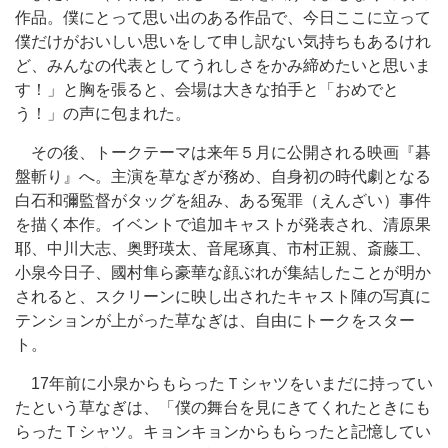
作品。僕にとって思い出のある作品で、今日ここに立って
僕だけがおいしい思いをして申し訳ない気持ちもあるけれ
ど、みんなの代表としてうれしさをかみ締めたいと思いま
す！」と胸を張ると、会場は大きな拍手と「おめでと
う！」の声に包まれた。
その後、トークテーマは来年５月に公開される映画『碁
盤斬り』へ。主演を草なぎが務め、自身初の時代劇となる
白石和彌監督がタッグを組み、ある冤罪（えんざい）事件
を描く本作。イベントで追加キャストが発表され、清原果
耶、中川大志、奥野瑛太、音尾琢真、市村正親、斎藤工、
小泉今日子、國村隼ら豪華な顔ぶれが集結したことが明か
されると、スクリーンに映し出されたキャスト陣の写真に
テンションが上がった草なぎは、自由にトークをスター
ト。
17年前に小泉からもらったＴシャツをいまだに持ってい
たという草なぎは、「僕の舞台を見にきてくれたときにも
らったＴシャツ。キョンキョンからもらったと記憶してい