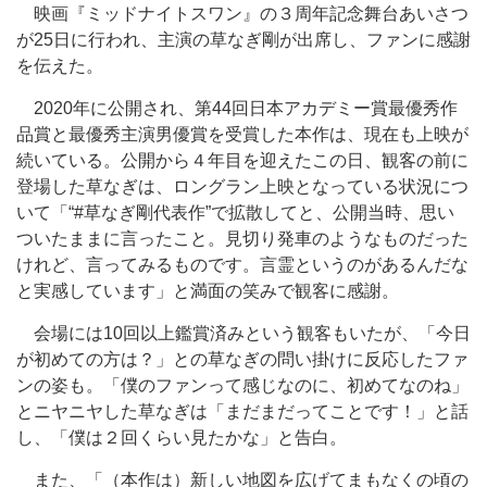
映画『ミッドナイトスワン』の３周年記念舞台あいさつ
が25日に行われ、主演の草なぎ剛が出席し、ファンに感謝
を伝えた。
2020年に公開され、第44回日本アカデミー賞最優秀作
品賞と最優秀主演男優賞を受賞した本作は、現在も上映が
続いている。公開から４年目を迎えたこの日、観客の前に
登場した草なぎは、ロングラン上映となっている状況につ
いて「“#草なぎ剛代表作”で拡散してと、公開当時、思い
ついたままに言ったこと。見切り発車のようなものだった
けれど、言ってみるものです。言霊というのがあるんだな
と実感しています」と満面の笑みで観客に感謝。
会場には10回以上鑑賞済みという観客もいたが、「今日
が初めての方は？」との草なぎの問い掛けに反応したファ
ンの姿も。「僕のファンって感じなのに、初めてなのね」
とニヤニヤした草なぎは「まだまだってことです！」と話
し、「僕は２回くらい見たかな」と告白。
また、「（本作は）新しい地図を広げてまもなくの頃の