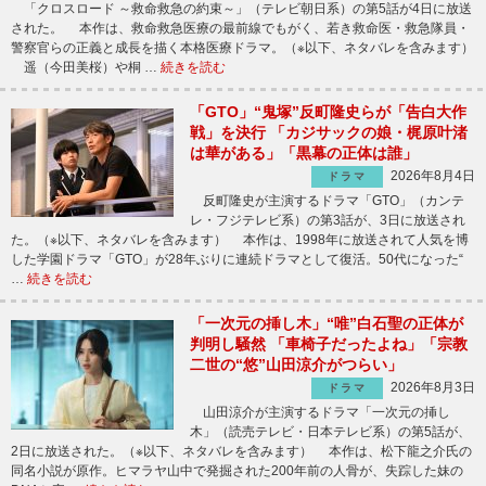
「クロスロード ～救命救急の約束～」（テレビ朝日系）の第5話が4日に放送
された。 本作は、救命救急医療の最前線でもがく、若き救命医・救急隊員・
警察官らの正義と成長を描く本格医療ドラマ。（※以下、ネタバレを含みます）
遥（今田美桜）や桐 …
続きを読む
「GTO」“鬼塚”反町隆史らが「告白大作
戦」を決行 「カジサックの娘・梶原叶渚
は華がある」「黒幕の正体は誰」
2026年8月4日
ドラマ
反町隆史が主演するドラマ「GTO」（カンテ
レ・フジテレビ系）の第3話が、3日に放送され
た。（※以下、ネタバレを含みます） 本作は、1998年に放送されて人気を博
した学園ドラマ「GTO」が28年ぶりに連続ドラマとして復活。50代になった“
…
続きを読む
「一次元の挿し木」“唯”白石聖の正体が
判明し騒然 「車椅子だったよね」「宗教
二世の“悠”山田涼介がつらい」
2026年8月3日
ドラマ
山田涼介が主演するドラマ「一次元の挿し
木」（読売テレビ・日本テレビ系）の第5話が、
2日に放送された。（※以下、ネタバレを含みます） 本作は、松下龍之介氏の
同名小説が原作。ヒマラヤ山中で発掘された200年前の人骨が、失踪した妹の