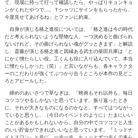
て、現場に持って行って確認したら、やっぱりキョンキョ
ンがくれたやつで…。Ｔシャツにサインをもらったから、
今度見せてあげるね」とファンに約束。
自身が演じる格之進役については、「格之進は今の時代
だと考えられないような堅物な人。一つ決めると曲げられ
ないけれど、その曲げられない魂がグッときます」と解説
し、斎藤が演じる格之進と因縁ある武士の柴田兵庫は「と
にかく憎たらしい役。工くんも役に入り込んでいて、本当
に憎たらしかった（笑）」と言いながらも、各キャラクタ
ーのこだわりが強くてぶつかり合うところが本作の見どこ
ろとアピールした。
締めのあいさつで草なぎは、「映画もそれ以外も、毎日
コツコツやるしかないと思っています。振り返ったとき
に、それが大きなものになるのかなと。すべてはつながっ
ていると思うし、（今日のイベントのように）たまにいい
ことがあるかもしれないから、自分の中でコツコツと人生
のいい貯金ができればいいなと思っています。『ミッドナ
イトスワン』と共に、一歩一歩、ちょっとずつ歩んで来ら