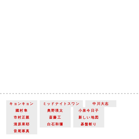
キョンキョン
ミッドナイトスワン
中川大志
國村隼
奥野瑛太
小泉今日子
市村正親
斎藤工
新しい地図
清原果耶
白石和彌
碁盤斬り
音尾琢真