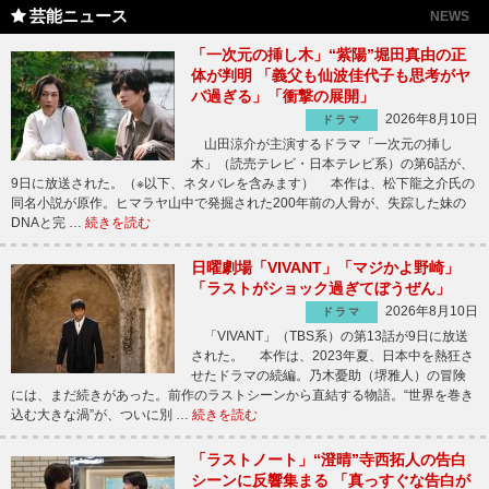
芸能ニュース
NEWS
「一次元の挿し木」“紫陽”堀田真由の正
体が判明 「義父も仙波佳代子も思考がヤ
バ過ぎる」「衝撃の展開」
2026年8月10日
ドラマ
山田涼介が主演するドラマ「一次元の挿し
木」（読売テレビ・日本テレビ系）の第6話が、
9日に放送された。（※以下、ネタバレを含みます） 本作は、松下龍之介氏の
同名小説が原作。ヒマラヤ山中で発掘された200年前の人骨が、失踪した妹の
DNAと完 …
続きを読む
日曜劇場「VIVANT」「マジかよ野崎」
「ラストがショック過ぎてぼうぜん」
2026年8月10日
ドラマ
「VIVANT」（TBS系）の第13話が9日に放送
された。 本作は、2023年夏、日本中を熱狂さ
せたドラマの続編。乃木憂助（堺雅人）の冒険
には、まだ続きがあった。前作のラストシーンから直結する物語。“世界を巻き
込む大きな渦”が、ついに別 …
続きを読む
「ラストノート」“澄晴”寺西拓人の告白
シーンに反響集まる 「真っすぐな告白が