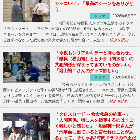
カッコいい」「最高のシーンをありがと
う」
2026年8月7日
ドラマ
内田有紀と寺西拓人がダブル主演するドラマ
「ラストノート」（フジテレビ系）の第5話が、6日に放送された。（※以下、
ネタバレを含みます） 本作は、環境も積み重ねてきた人生も全く違う、交わ
るはずのなかった歳の差の男女が静かに引かれ合い、人生で …
続きを読む
「今夜もシリアルキラーと待ち合わせ」
「磯貝（横山裕）とヒナタ（関水渚）の
共犯関係が深まってきているのがいい」
「縦山裕二さんのグッズ欲しい」
2026年8月6日
ドラマ
「今夜もシリアルキラーと待ち合わせ」（関
西テレビ／フジテレビ系）の第6話が5日に放送された。 本作は、警察の正義
よりも復讐（ふくしゅう）を優先し、秘密の共犯関係を結んだ一匹おおかみの
刑事・磯貝（横山裕）と第六感女子ヒナタ（関水渚）の物語 …
続きを読む
「クロスロード ～救命救急の約束～」
「人間関係、特に人を指導するのはすご
く難しいと感じた」「船越英一郎さんが
『刑事面に似ていると言われたことがあ
る』って、そりゃあ2時間ドラマの帝王だ