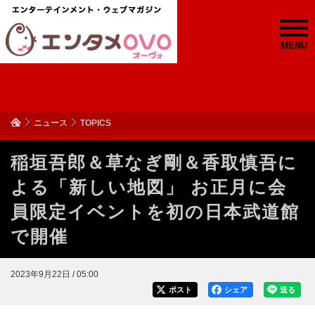
MENU
ニュース
TOPICS
稲垣吾郎＆草なぎ剛＆香取慎吾に
よる「新しい地図」 お正月に会
員限定イベントを初の日本武道館
で開催
2023年9月22日 / 05:00
ポスト
シェア
送る