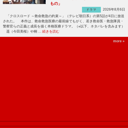
もの」
2026年8月6日
ドラマ
「クロスロード ～救命救急の約束～」（テレビ朝日系）の第5話が4日に放送
された。 本作は、救命救急医療の最前線でもがく、若き救命医・救急隊員・
警察官らの正義と成長を描く本格医療ドラマ。（※以下、ネタバレを含みます）
遥（今田美桜）や桐 …
続きを読む
more »