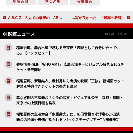
稲垣吾郎
草なぎ剛
香取慎吾
A.B.C-Z、５人での最後の「ABC座」上演決定 グループ脱退を発表した河合郁人「思い出のひとつになっていただけたら」
「最高の教師」最終話 “九条”松岡茉優に衝撃の展開 「重いテーマだったけれど良いドラマ」「心情描写が良かった」
関連ニュース
RELATED NEWS
稲垣吾郎、舞台出演で感じる充実感「表現として自分に合ってい
る」【インタビュー】
香取慎吾 個展「WHO AM I」 広島会場キービジュアル解禁＆10/2チ
ケット発売開始
稲垣吾郎、新垣結衣、磯村勇斗ら出演の映画『正欲』 新場面カット
解禁＆特典付きチケットの発売も決定
草なぎ剛の主演舞台「シラの恋文」ビジュアル公開 京都・福岡・
東京での上演日程も発表
稲垣吾郎の主演舞台「多重露光」に、杉田雷麟＆小澤竜心が出演
舞台の秘密や裏側が見られる“バックステージツアー”も開催決定