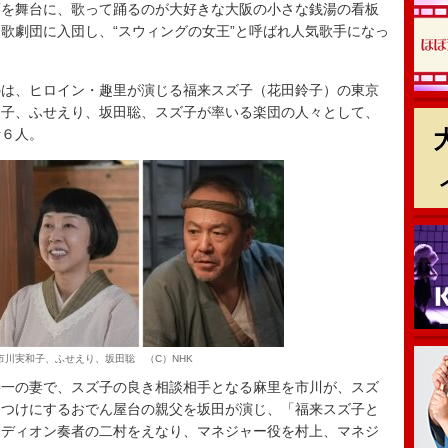
頃を舞台に、歌って踊るのが大好きな大阪の小さな銭湯の看板
歌劇団に入団し、“スウィングの女王”と呼ばれ人気歌手になっ
は、ヒロイン・趣里が演じる福来スズ子（花田鈴子）の東京
和子、ふせえり、坂田聡、スズ子が率いる楽団の人々として、
計６人。
市川実和子、ふせえり、坂田聡 （C）NHK
一の妻で、スズ子の良き相談相手となる麻里を市川が、スズ
きつけにするおでん屋台の親父を坂田が演じ、「福来スズ子と
ーディオン奏者の二村をえなり、マネジャー役を村上、マネジ