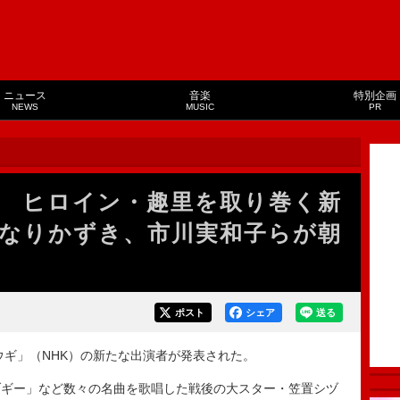
ニュース
音楽
特別企画
NEWS
MUSIC
PR
 ヒロイン・趣里を取り巻く新
なりかずき、市川実和子らが朝
ポスト
シェア
送る
ウギ」（NHK）の新たな出演者が発表された。
ギー」など数々の名曲を歌唱した戦後の大スター・笠置シヅ