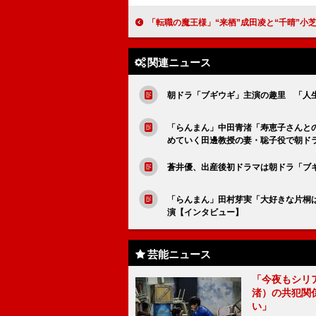
「転職の魔王様」“来栖”成田凌と“千晴”小芝風花の出会いに「感動した」 「来栖が千晴のことを大切に思ってい
関連ニュース
朝ドラ「ブギウギ」主演の趣里 「人
「らんまん」中田青渚「寿恵子さんと
めていく田邊教授の妻・聡子役で朝ド
蒼井優、出産後初ドラマは朝ドラ「ブ
「らんまん」田村芽実「大好きな片桐
演【インタビュー】
芸能ニュース
「今夜もシリ
渚）の共犯関
い」