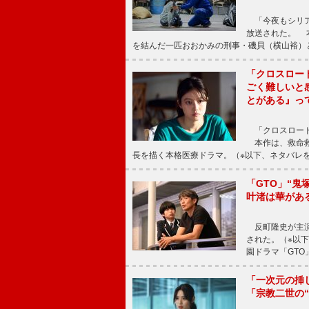
「今夜もシリア
放送された。 
を結んだ一匹おおかみの刑事・磯貝（横山裕）
「クロスロー
ごく難しいと
とがある』っ
「クロスロード
本作は、救命救
長を描く本格医療ドラマ。（※以下、ネタバレ
「GTO」“
叶渚は華があ
反町隆史が主演
された。（※以
園ドラマ「GTO
「一次元の挿
「宗教二世の