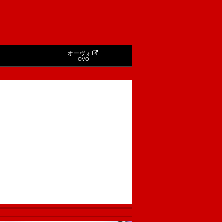
オーヴォ
OVO