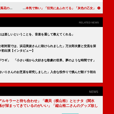
る理由が分かった」
「灰色の乙女」ストーカー“蔦子”桜井玲香の演技が「怖過ぎる」 「ダークな蔦子が本気で怖い」「狂気にあふれてる」
RELATED NEWS
生は楽しいということを、音楽を通して教えてくれる」
の初対面では、浜辺美波さんに助けられました」万太郎夫妻と交流を深
ラ初出演【インタビュー】
ギウギ」 「小さい頃から大好きな歌劇の世界。夢のような時間です」
はいりさんのお芝居を研究しました」入念な役作りで挑んだ朝ドラ初出
NEWS
アルキラーと待ち合わせ」「磯貝（横山裕）とヒナタ（関水
係が深まってきているのがいい」「縦山裕二さんのグッズ欲し