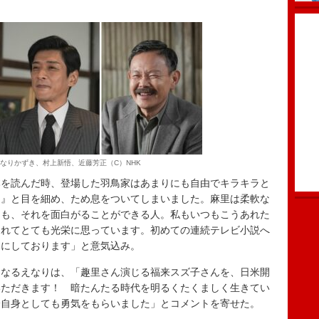
なりかずき、村上新悟、近藤芳正（C）NHK
を読んだ時、登場した羽鳥家はあまりにも自由でキラキラと
ぁ』と目を細め、ため息をついてしまいました。麻里は柔軟な
ても、それを面白がることができる人。私もいつもこうあれた
られてとても光栄に思っています。初めての連続テレビ小説へ
みにしております」と意気込み。
なるえなりは、「趣里さん演じる福来スズ子さんを、日米開
いただきます！ 暗たんたる時代を明るくたくましく生きてい
分自身としても勇気をもらいました」とコメントを寄せた。