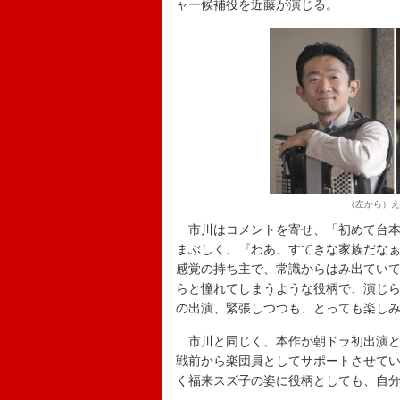
ャー候補役を近藤が演じる。
（左から）え
市川はコメントを寄せ、「初めて台本
まぶしく、『わあ、すてきな家族だな
感覚の持ち主で、常識からはみ出てい
らと憧れてしまうような役柄で、演じ
の出演、緊張しつつも、とっても楽し
市川と同じく、本作が朝ドラ初出演と
戦前から楽団員としてサポートさせて
く福来スズ子の姿に役柄としても、自