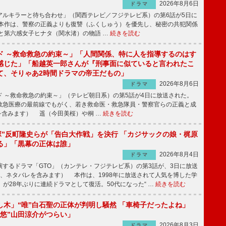
2026年8月6日
ドラマ
ルキラーと待ち合わせ」（関西テレビ／フジテレビ系）の第6話が5日に
本作は、警察の正義よりも復讐（ふくしゅう）を優先し、秘密の共犯関係
と第六感女子ヒナタ（関水渚）の物語 …
続きを読む
ド ～救命救急の約束～」「人間関係、特に人を指導するのはす
感じた」「船越英一郎さんが『刑事面に似ていると言われたこ
て、そりゃあ2時間ドラマの帝王だもの」
2026年8月6日
ドラマ
 ～救命救急の約束～」（テレビ朝日系）の第5話が4日に放送された。
急医療の最前線でもがく、若き救命医・救急隊員・警察官らの正義と成
を含みます） 遥（今田美桜）や桐 …
続きを読む
鬼塚”反町隆史らが「告白大作戦」を決行 「カジサックの娘・梶原
る」「黒幕の正体は誰」
2026年8月4日
ドラマ
するドラマ「GTO」（カンテレ・フジテレビ系）の第3話が、3日に放送
下、ネタバレを含みます） 本作は、1998年に放送されて人気を博した学
」が28年ぶりに連続ドラマとして復活。50代になった“ …
続きを読む
し木」“唯”白石聖の正体が判明し騒然 「車椅子だったよね」
“悠”山田涼介がつらい」
2026年8月3日
ドラマ