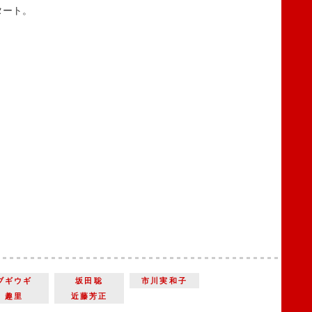
タート。
ブギウギ
坂田聡
市川実和子
趣里
近藤芳正