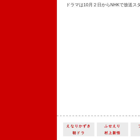
ドラマは10月２日からNHKで放送ス
えなりかずき
ふせえり
朝ドラ
村上新悟