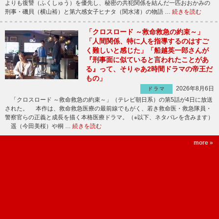
よりも復讐（ふくしゅう）を優先し、秘密の共犯関係を結んだ一匹おおかみの
刑事・磯貝（横山裕）と第六感女子ヒナタ（関水渚）の物語 …
続きを読む
「クロスロード ～救命救急の約束～」
「人間関係、特に人を指導するのはすご
く難しいと感じた」「船越英一郎さんが
『刑事面に似ていると言われたことがあ
る』って、そりゃあ2時間ドラマの帝王だ
もの」
2026年8月6日
ドラマ
「クロスロード ～救命救急の約束～」（テレビ朝日系）の第5話が4日に放送
された。 本作は、救命救急医療の最前線でもがく、若き救命医・救急隊員・
警察官らの正義と成長を描く本格医療ドラマ。（※以下、ネタバレを含みます）
遥（今田美桜）や桐 …
続きを読む
more »