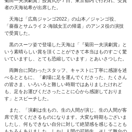
菊田一夫演劇賞」授賞式が７日、東京都内で行われ、受賞
者の天海祐希が出席した。
天海は「広島ジャンゴ2022」の山本／ジャンゴ役、
「薔薇とサムライ２‐海賊女王の帰還」のアンヌ役の演技
で受賞した。
黒のスーツ姿で登場した天海は「『菊田一夫演劇賞』と
いう素晴らしい賞を頂くことができて本当はものすごく驚
いていますし、とても恐縮しています」とあいさつした。
両舞台に関わったスタッフ、キャストに丁寧に感謝を述
べるとともに、「劇場に足を運んでくださった、たくさん
の皆さま、いろいろと難しい時期ではありましたけれど
も、足をお運びくださったことに心から感謝しておりま
す」とスピーチした。
また、「演劇は生もの。生の人間が演じ、生の人間が客
席で見てくださるものになります。大変な時期もございま
したし、何もできない自分に対して絶望感を感じることも
もちろんありました。しかし人間の可能生、そして舞台の