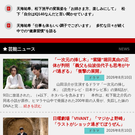
天海祐希、松下洸平の変装姿を「お姉さま方、楽しみにして」 松
下「自分はIQ140なんだと言い聞かせています」
天海祐希「仕事も体もいい調子でございます」 多忙な日々が続く
中での“健康習慣”を語る
芸能ニュース
NEWS
「一次元の挿し木」“紫陽”堀田真由の正
体が判明 「義父も仙波佳代子も思考がヤ
バ過ぎる」「衝撃の展開」
2026年8月10日
ドラマ
山田涼介が主演するドラマ「一次元の挿し
木」（読売テレビ・日本テレビ系）の第6話が、
9日に放送された。（※以下、ネタバレを含みます） 本作は、松下龍之介氏の
同名小説が原作。ヒマラヤ山中で発掘された200年前の人骨が、失踪した妹の
DNAと完 …
続きを読む
日曜劇場「VIVANT」「マジかよ野崎」
「ラストがショック過ぎてぼうぜん」
2026年8月10日
ドラマ