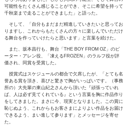
可能性をたくさん感じることができ、そこに希望を持って
千秋楽まで走ることができました」と語った。
そして、「自分もまだまだ精進していきたいと思ってお
りますし、これからもたくさんの方々に楽しんでいただけ
る舞台を作っていけたらと思います」と言葉を続けた。
また、坂本昌行も、舞台「THE BOY FROM OZ」のピ
ーター・アレン役、「凍えるFROZEN」のラルフ役が評
価され、同賞を受賞した。
授賞式はスケジュールの都合で欠席したが、「とても名
誉ある賞を頂き、喜びと驚きで胸がいっぱいです。（事務
所の）大先輩の東山紀之さんから頂いた『頑張っていれ
ば、人は必ず見てくれている』という言葉を胸に作品作り
をしてきました。まさに今、現実となりました。この賞に
恥じぬよう、これからもお客さまによりよい作品をお届け
できるよう、まい進して参ります」とメッセージを寄せ
た。