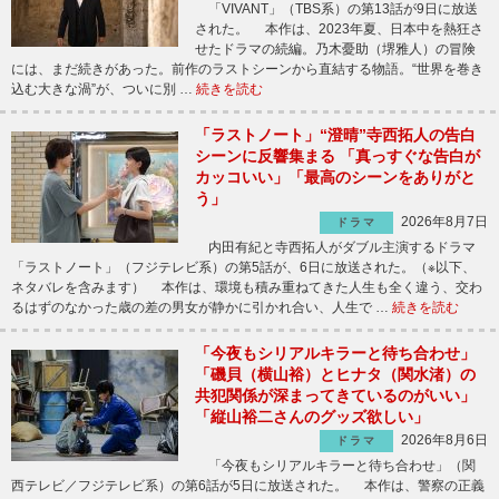
「VIVANT」（TBS系）の第13話が9日に放送
された。 本作は、2023年夏、日本中を熱狂さ
せたドラマの続編。乃木憂助（堺雅人）の冒険
には、まだ続きがあった。前作のラストシーンから直結する物語。“世界を巻き
込む大きな渦”が、ついに別 …
続きを読む
「ラストノート」“澄晴”寺西拓人の告白
シーンに反響集まる 「真っすぐな告白が
カッコいい」「最高のシーンをありがと
う」
2026年8月7日
ドラマ
内田有紀と寺西拓人がダブル主演するドラマ
「ラストノート」（フジテレビ系）の第5話が、6日に放送された。（※以下、
ネタバレを含みます） 本作は、環境も積み重ねてきた人生も全く違う、交わ
るはずのなかった歳の差の男女が静かに引かれ合い、人生で …
続きを読む
「今夜もシリアルキラーと待ち合わせ」
「磯貝（横山裕）とヒナタ（関水渚）の
共犯関係が深まってきているのがいい」
「縦山裕二さんのグッズ欲しい」
2026年8月6日
ドラマ
「今夜もシリアルキラーと待ち合わせ」（関
西テレビ／フジテレビ系）の第6話が5日に放送された。 本作は、警察の正義