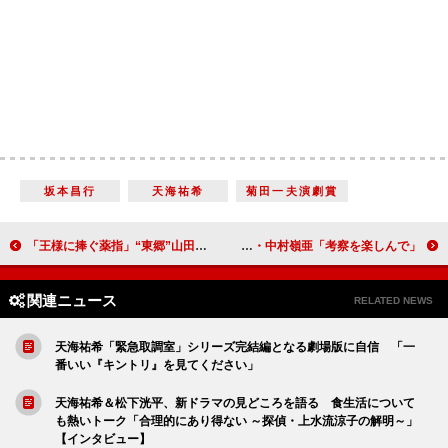
坂本昌行
天海祐希
菊田一夫演劇賞
「王様に捧ぐ薬指」“東郷”山田涼介の“連続キス”に胸キュン 「キスを焦らすオス東郷が最高」「幸せな気持ちになれた」
倉悠貴、単独初主演ドラマ「犬と屑」は「代表作になればいいな」 三原羽衣＆7 MEN 侍・中村嶺亜「考察を楽しんで」
関連ニュース
RELATED NEWS
天海祐希「緊急取調室」シリーズ完結編となる劇場版に自信 「一
番いい『キントリ』を見てください」
天海祐希＆松下洸平、新ドラマの見どころを語る 食生活について
も熱いトーク「合理的にあり得ない ～探偵・上水流涼子の解明～」
【インタビュー】