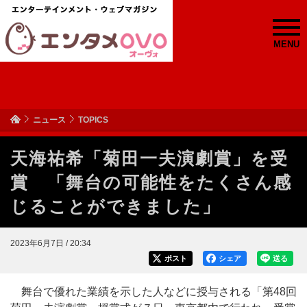
MENU
ニュース
TOPICS
天海祐希「菊田一夫演劇賞」を受
賞 「舞台の可能性をたくさん感
じることができました」
2023年6月7日 / 20:34
ポスト
シェア
送る
舞台で優れた業績を示した人などに授与される「第48回