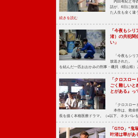
内田有紀と寺西
話が、6日に放
た人生も全く違
続きを読む
「今夜もシリ
渚）の共犯関
い」
「今夜もシリア
放送された。 
を結んだ一匹おおかみの刑事・磯貝（横山裕）
「クロスロー
ごく難しいと
とがある』っ
「クロスロード
本作は、救命救
長を描く本格医療ドラマ。（※以下、ネタバレ
「GTO」“
叶渚は華があ