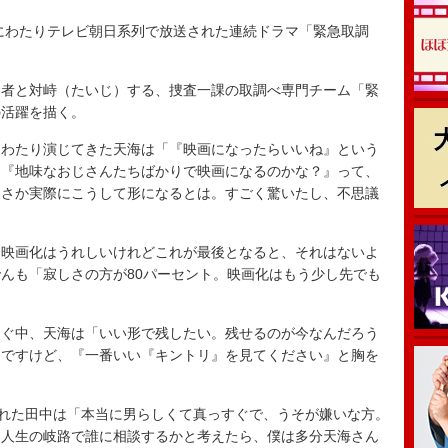
にわたりテレビ朝日系列で放送された連続ドラマ「緊急取調
者と対峙（たいじ）する、捜査一課の取調べ専門チーム「緊
の活躍を描く。
わたり演じてきた天海は「『映画になったらいいね』という
も『地味なおじさんたちばかりで映画になるのかな？』って、
まさか実際にこうして形になるとは。すごく驚いたし、不思議
映画化はうれしいけれどこれが最後となると、それはないよ
んも「寂しさの方が80パーセント。映画化はもう少し先でも
ぐ中、天海は「いい形で残したい。残せるのが今なんだろう
そですけど、『一番いい『キントリ』を見てください』と胸を
れた田中は「本当に男らしくて真っすぐで、うそが嫌いな方。
。人生の岐路で誰に相談するかと考えたら、僕は多分天海さん