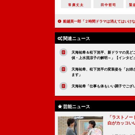
常廣丈太
田中哲司
緊急
船越英一郎「２時間ドラマは消えてはいけない文化」 黒木瞳と“サスペンスドラマ風”CMで2
関連ニュース
天海祐希＆松下洸平、新ドラマの見ど
偵・上水流涼子の解明～」【インタビ
天海祐希、松下洸平の変装姿を「お姉さ
ます」
天海祐希「仕事も体もいい調子でござい
芸能ニュース
「ラストノー
白がカッコい