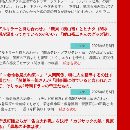
拓人がダブル主演するドラマ「ラストノート」（フジテレビ系）の第5
送された。（※以下、ネタバレを含みます） 本作は、環境も積み重ねてき
う、交わるはずのなかった歳の差の男女が静かに引かれ合い、人生で …
アルキラーと待ち合わせ」「磯貝（横山裕）とヒナタ（関水
係が深まってきているのがいい」「縦山裕二さんのグッズ欲し
2026年8月6日
ドラマ
ルキラーと待ち合わせ」（関西テレビ／フジテレビ系）の第6話が5日に
本作は、警察の正義よりも復讐（ふくしゅう）を優先し、秘密の共犯関係
と第六感女子ヒナタ（関水渚）の物語 …
続きを読む
ド ～救命救急の約束～」「人間関係、特に人を指導するのはす
感じた」「船越英一郎さんが『刑事面に似ていると言われたこ
て、そりゃあ2時間ドラマの帝王だもの」
2026年8月6日
ドラマ
 ～救命救急の約束～」（テレビ朝日系）の第5話が4日に放送された。
急医療の最前線でもがく、若き救命医・救急隊員・警察官らの正義と成
を含みます） 遥（今田美桜）や桐 …
続きを読む
鬼塚”反町隆史らが「告白大作戦」を決行 「カジサックの娘・梶原
る」「黒幕の正体は誰」