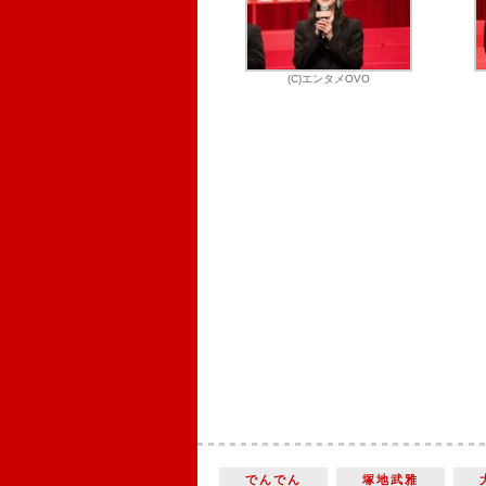
(C)エンタメOVO
でんでん
塚地武雅