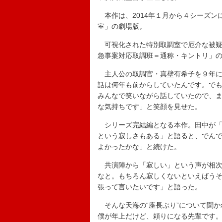
本作は、2014年１月から４シーズン
室」の劇場版。
可視化された特別取調室で厄介な被疑
急事案対応取調班＝通称・キントリ」
主人公の取調官・真壁有希子を９年に
話は何年も前からしていたんです。で
みんなで笑いながら話していたので、
な気持ちです」と笑顔を見せた。
シリーズ完結編となる本作。田中が「
という寂しさもある」と語ると、でんで
よかったかな」と続けた。
共演陣から「寂しい」という声が相次
なと。もちろん寂しくないといえばう
張って言いたいです」と語った。
そんな天海の“座長ぶり”について聞か
僕が年上だけど、頼りになる先輩です