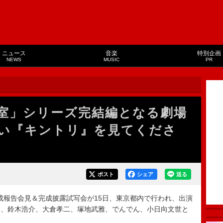
ニュース
音楽
特別企画
NEWS
MUSIC
PR
室」シリーズ完結編となる劇場
い『キントリ』を見てくださ
ポスト
シェア
送る
』完成報告会見＆完成披露試写会が15日、東京都内で行われ、出演
ち、鈴木浩介、大倉孝二、塚地武雅、でんでん、小日向文世と