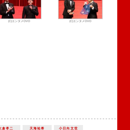
(C)エンタメOVO
(C)エンタメOVO
大倉孝二
天海祐希
小日向文世