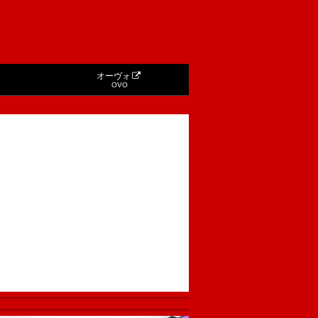
オーヴォ
OVO