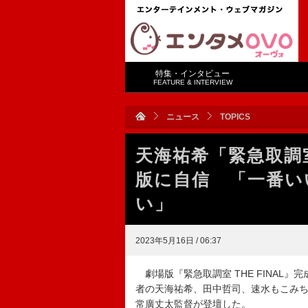
特集・インタビュー
FEATURE & INTERVIEW
ニュース
TOPICS
天海祐希「緊急取調
版に自信 「一番い
い」
2023年5月16日 / 06:37
劇場版『緊急取調室 THE FINAL
者の天海祐希、田中哲司、速水もこみ
常廣丈太監督が登壇した。