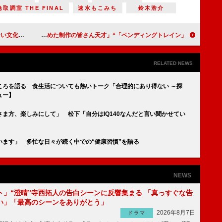
取調室 THE FINAL
速水もこみち
鈴木浩介
3年ぶりに共演
「ペンディングトレイン」“直哉”山田裕貴と“優斗”赤楚衛二の関係性が前進 「２人をハグさせようと決めた制作の皆さん天才」
RELATED NEWS
ころを語る 食生活についても熱いトーク「合理的にあり得ない ～探
ュー】
ま方、楽しみにして」 松下「自分はIQ140なんだと言い聞かせてい
ます」 多忙な日々が続く中での“健康習慣”を語る
NEWS
ト」“澄晴”寺西拓人の告白シーンに反響集まる 「真っすぐな告
い」「最高のシーンをありがとう」
2026年8月7日
ドラマ