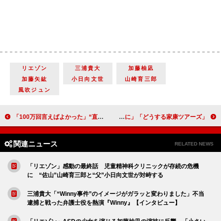
リエゾン
三浦貴大
加藤柚凪
加藤矢紘
小日向文世
山崎育三郎
風吹ジュン
「100万回言えばよかった」“直木”佐藤健の演技に「泣いた」 衝撃のラストシーンに「夢なの？」「どうなっているの」
「どうする家康ツアーズ」に於大役・松嶋菜々子が登場 愛知県刈谷市を訪れ「於大の方をより身近に感じられるように」
関連ニュース
RELATED NEWS
「リエゾン」感動の最終話 児童精神科クリニックが存続の危機
に “佐山”山崎育三郎と“父”小日向文世が対峙する
三浦貴大「“Winny事件”のイメージがガラッと変わりました」不当
逮捕と戦った弁護士役を熱演『Winny』【インタビュー】