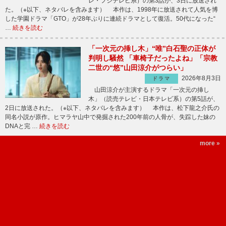
レ・フジテレビ系）の第3話が、3日に放送され
た。（※以下、ネタバレを含みます） 本作は、1998年に放送されて人気を博
した学園ドラマ「GTO」が28年ぶりに連続ドラマとして復活。50代になった“
…
続きを読む
「一次元の挿し木」“唯”白石聖の正体が
判明し騒然 「車椅子だったよね」「宗教
二世の“悠”山田涼介がつらい」
2026年8月3日
ドラマ
山田涼介が主演するドラマ「一次元の挿し
木」（読売テレビ・日本テレビ系）の第5話が、
2日に放送された。（※以下、ネタバレを含みます） 本作は、松下龍之介氏の
同名小説が原作。ヒマラヤ山中で発掘された200年前の人骨が、失踪した妹の
DNAと完 …
続きを読む
more »