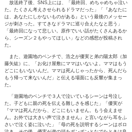
放送終了後、SNS上には、「最終回、めちゃめちゃ泣い
た。たくさん考えさせられるドラマだった」「『あなたに
は、あなたにしかないものがある』という最後のメッセー
ジが刺さった。すてきなドラマに巡り合えたなと思う」
「最終回になって悲しい。原作でいい話がたくさんあるか
ら、シーズン２もやってほしい」などの感想が投稿され
た。
また、遊園地のベンチで、浩之が優実と弟の陽太郎（加
藤矢紘）に、「お化け屋敷にママはいないよ。ママはもう
どこにもいないんだ。ママは死んじゃったから、死んだら
もう帰って来ないんだ」と伝える場面にも反響が集まっ
た。
「遊園地のベンチで３人で泣いているシーンは号泣し
た。子どもに親の死を伝える難しさを感じた」「優実が
『ママは死んだから、どこにもいません。もう会えませ
ん。お外では大きい声で泣きません』と言いながら耳をふ
さいで泣く姿に泣いた」「母の死を説明するシーンはボロ
泣き。その後、優実が弟の頭をポンポンとなでたときは良