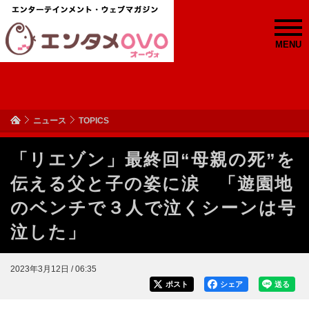
MENU
ニュース
TOPICS
「リエゾン」最終回“母親の死”を
伝える父と子の姿に涙 「遊園地
のベンチで３人で泣くシーンは号
泣した」
2023年3月12日 / 06:35
ポスト
シェア
送る