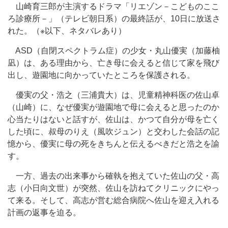
山崎育三郎が主演するドラマ「リエゾン－こどものここ
ろ診療所－」（テレビ朝日系）の最終話が、10日に放送さ
れた。（※以下、ネタバレあり）
ASD（自閉スペクトラム症）の少女・丸山優実（加藤柚
凪）は、ある理由から、亡き母に会えると信じて家を飛び
出し、遊園地に向かっていたところを保護される。
優実の父・浩之（三浦貴大）は、児童精神科医の佐山卓
（山崎）に、なぜ優実が遊園地で母に会えると思ったのか
心当たりはないと話すが、佐山は、かつて自分が母を亡く
した頃に、叔母のりえ（風吹ジュン）と交わした会話の記
憶から、優実に母の死をきちんと伝えるべきだと浩之を諭
す。
一方、過去の出来事から確執を抱えていた佐山の父・高
志（小日向文世）が突然、佐山を訪ねてクリニックにやっ
て来る。そして、高志が営む総合病院へ佐山を迎え入れる
計画の返事を迫る。