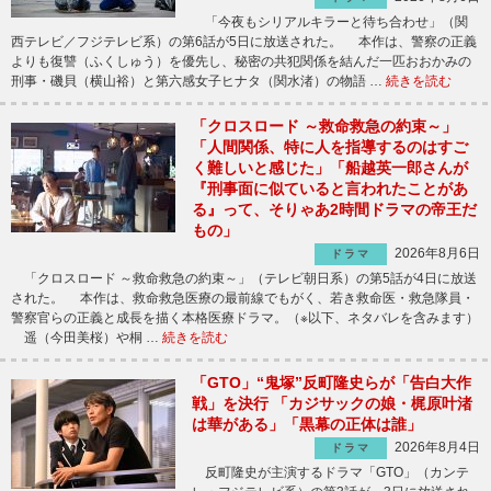
「今夜もシリアルキラーと待ち合わせ」（関
西テレビ／フジテレビ系）の第6話が5日に放送された。 本作は、警察の正義
よりも復讐（ふくしゅう）を優先し、秘密の共犯関係を結んだ一匹おおかみの
刑事・磯貝（横山裕）と第六感女子ヒナタ（関水渚）の物語 …
続きを読む
「クロスロード ～救命救急の約束～」
「人間関係、特に人を指導するのはすご
く難しいと感じた」「船越英一郎さんが
『刑事面に似ていると言われたことがあ
る』って、そりゃあ2時間ドラマの帝王だ
もの」
2026年8月6日
ドラマ
「クロスロード ～救命救急の約束～」（テレビ朝日系）の第5話が4日に放送
された。 本作は、救命救急医療の最前線でもがく、若き救命医・救急隊員・
警察官らの正義と成長を描く本格医療ドラマ。（※以下、ネタバレを含みます）
遥（今田美桜）や桐 …
続きを読む
「GTO」“鬼塚”反町隆史らが「告白大作
戦」を決行 「カジサックの娘・梶原叶渚
は華がある」「黒幕の正体は誰」
2026年8月4日
ドラマ
反町隆史が主演するドラマ「GTO」（カンテ