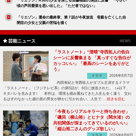
「リエゾン」ASDの少女を演じる加藤柚凪の演技に反響 「小さい
頃の芦田愛菜を思い出した」「ただ者ではない」
「リエゾン」運命の最終章、第７話が今夜放送 母親を亡くした自
閉症の少女と父親の苦悩を描く
芸能ニュース
NEWS
「ラストノート」“澄晴”寺西拓人の告白
シーンに反響集まる 「真っすぐな告白が
カッコいい」「最高のシーンをありがと
う」
2026年8月7日
ドラマ
内田有紀と寺西拓人がダブル主演するドラマ
「ラストノート」（フジテレビ系）の第5話が、6日に放送された。（※以下、
ネタバレを含みます） 本作は、環境も積み重ねてきた人生も全く違う、交わ
るはずのなかった歳の差の男女が静かに引かれ合い、人生で …
続きを読む
「今夜もシリアルキラーと待ち合わせ」
「磯貝（横山裕）とヒナタ（関水渚）の
共犯関係が深まってきているのがいい」
「縦山裕二さんのグッズ欲しい」
2026年8月6日
ドラマ