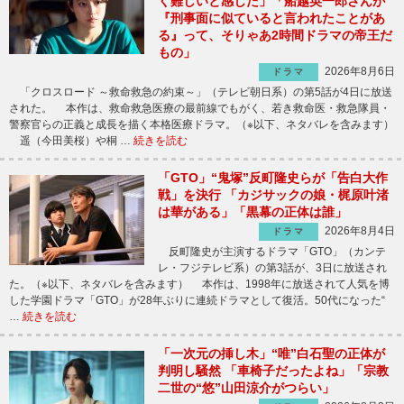
く難しいと感じた」「船越英一郎さんが
『刑事面に似ていると言われたことがあ
る』って、そりゃあ2時間ドラマの帝王だ
もの」
2026年8月6日
ドラマ
「クロスロード ～救命救急の約束～」（テレビ朝日系）の第5話が4日に放送
された。 本作は、救命救急医療の最前線でもがく、若き救命医・救急隊員・
警察官らの正義と成長を描く本格医療ドラマ。（※以下、ネタバレを含みます）
遥（今田美桜）や桐 …
続きを読む
「GTO」“鬼塚”反町隆史らが「告白大作
戦」を決行 「カジサックの娘・梶原叶渚
は華がある」「黒幕の正体は誰」
2026年8月4日
ドラマ
反町隆史が主演するドラマ「GTO」（カンテ
レ・フジテレビ系）の第3話が、3日に放送され
た。（※以下、ネタバレを含みます） 本作は、1998年に放送されて人気を博
した学園ドラマ「GTO」が28年ぶりに連続ドラマとして復活。50代になった“
…
続きを読む
「一次元の挿し木」“唯”白石聖の正体が
判明し騒然 「車椅子だったよね」「宗教
二世の“悠”山田涼介がつらい」