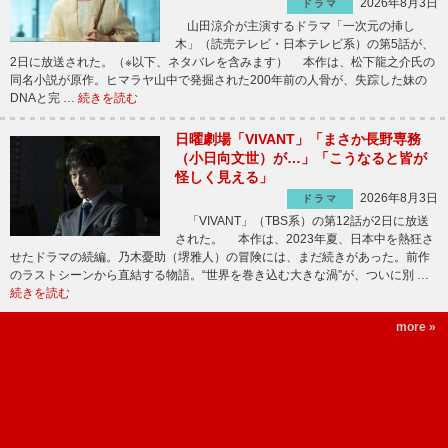
2026年8月3日
ドラマ
山田涼介が主演するドラマ「一次元の挿し
木」（読売テレビ・日本テレビ系）の第5話が、
2日に放送された。（※以下、ネタバレを含みます） 本作は、松下龍之介氏の
同名小説が原作。ヒマラヤ山中で発掘された200年前の人骨が、失踪した妹の
DNAと完 …
続きを読む
日曜劇場「VIVANT」「まさか長野専務
（小日向文世）が…」「こうなると皆が
怪しく見える」
2026年8月3日
ドラマ
「VIVANT」（TBS系）の第12話が2日に放送
された。 本作は、2023年夏、日本中を熱狂さ
せたドラマの続編。乃木憂助（堺雅人）の冒険には、まだ続きがあった。前作
のラストシーンから直結する物語。“世界を巻き込む大きな渦”が、ついに別 …
続きを読む
more »