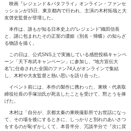
映画『レジェンド＆バタフライ』オンライン・ファンセ
ッションが15日、東京都内で行われ、主演の木村拓哉と大
友啓史監督が登壇した。
本作は、誰もが知る日本史上の“レジェンド”織田信長
と、謎に包まれたその正室の濃姫（別名・帰蝶）の知らざ
る物語を描く。
この日は、公式SNS上で実施している感想投稿キャンペ
ーン「天下布武キャンペーン」に参加し、“地方宣伝大
名”に任命された全国のファン74人がオンラインで集結
し、木村や大友監督と熱い思いを語り合った。
イベント前には、本作の製作に携わった、東映・代表取
締役社長の手塚治氏が死去したことを受けて、黙とうを捧
げた。
木村は「自分が、京都太秦の東映撮影所でお世話になっ
て、その場を後にするときに、しっかりと別れのあいさつ
をするのが恥ずかしくて、本音半分、冗談半分で『次に戻