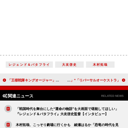
レジェンド＆バタフライ
大友啓史
木村拓哉
「王様戦隊キングオージャー」制作発表会見 酒井大成「マネジャーから、怒られるのかと思いました」
「リバーサルオーケストラ」“蒼”坂東龍汰が“初音”門脇麦に告白 「『ご検討いただけましたら』『承知いたしました』の告白、めっちゃよかった」
関連ニュース
RELATED NEWS
「戦国時代を舞台にした“運命の物語”を大画面で堪能してほしい」
『レジェンド＆バタフライ』大友啓史監督【インタビュー】
木村拓哉、こっそり劇場に行くかも 綾瀬はるか「恐竜の時代を見