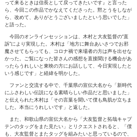
って来るときは信長として戻ってきたいです』と言った
ら、今回この作品でかなえてくださった。黙とうをしなが
ら、改めて、ありがとうございましたという思いでした」
と語った。
今回のオンラインセッションは、木村と大友監督の“直
訴”により実現した。木村は「地方に舞台あいさつでお邪
魔させてもらっても、コロナ禍で来場者の方は声を出せな
かった。ご覧になった皆さんの感想を直接聞ける機会があ
ったらうれしいと東映の方にお話しして、今日実現したと
いう感じです」と経緯を明かした。
ファンと交流する中で、千葉県の宣伝大名から「新時代
にふさわしい伝説になる素晴らしい作品だと思いました」
と伝えられた木村は「その言葉を聞いて僕も鳥肌が立ちま
した。本当にうれしいです」と返した。
また、和歌山県の宣伝大名から「大友監督と拓哉キャプ
テンのタッグをまた見たい」とリクエストされると、「僕
も、大友監督とまたタッグを組みたいと思っているので、