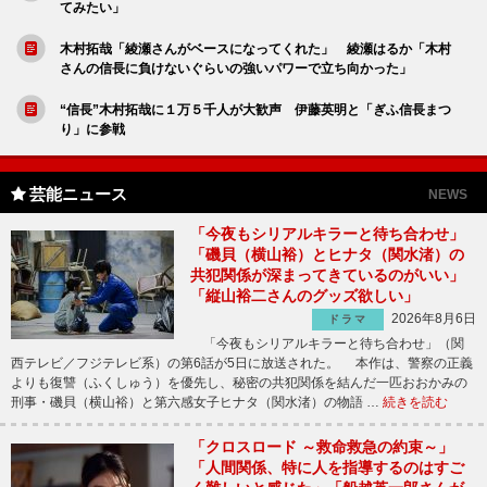
てみたい」
木村拓哉「綾瀬さんがベースになってくれた」 綾瀬はるか「木村
さんの信長に負けないぐらいの強いパワーで立ち向かった」
“信長”木村拓哉に１万５千人が大歓声 伊藤英明と「ぎふ信長まつ
り」に参戦
芸能ニュース
NEWS
「今夜もシリアルキラーと待ち合わせ」
「磯貝（横山裕）とヒナタ（関水渚）の
共犯関係が深まってきているのがいい」
「縦山裕二さんのグッズ欲しい」
2026年8月6日
ドラマ
「今夜もシリアルキラーと待ち合わせ」（関
西テレビ／フジテレビ系）の第6話が5日に放送された。 本作は、警察の正義
よりも復讐（ふくしゅう）を優先し、秘密の共犯関係を結んだ一匹おおかみの
刑事・磯貝（横山裕）と第六感女子ヒナタ（関水渚）の物語 …
続きを読む
「クロスロード ～救命救急の約束～」
「人間関係、特に人を指導するのはすご