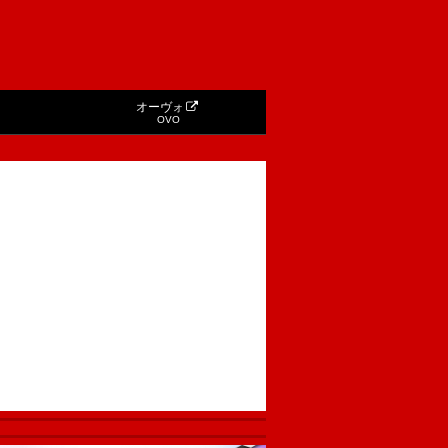
オーヴォ
OVO