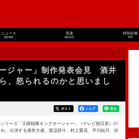
ニュース
音楽
特別企画
NEWS
MUSIC
PR
ージャー」制作発表会見 酒井
ら、怒られるのかと思いまし
ポスト
シェア
送る
シリーズ「王様戦隊キングオージャー」（テレビ朝日系）の
配信され、出演する酒井大成、渡辺碧斗、村上愛花、平川結月、佳