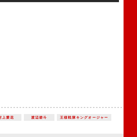
村上愛花
渡辺碧斗
王様戦隊キングオージャー