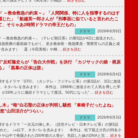
と第六感女子ヒナタ（関水渚）の物語 …
続きを読む
ド ～救命救急の約束～」「人間関係、特に人を指導するのはす
感じた」「船越英一郎さんが『刑事面に似ていると言われたこ
て、そりゃあ2時間ドラマの帝王だもの」
2026年8月6日
ドラマ
 ～救命救急の約束～」（テレビ朝日系）の第5話が4日に放送された。
急医療の最前線でもがく、若き救命医・救急隊員・警察官らの正義と成
を含みます） 遥（今田美桜）や桐 …
続きを読む
鬼塚”反町隆史らが「告白大作戦」を決行 「カジサックの娘・梶原
る」「黒幕の正体は誰」
2026年8月4日
ドラマ
するドラマ「GTO」（カンテレ・フジテレビ系）の第3話が、3日に放送
下、ネタバレを含みます） 本作は、1998年に放送されて人気を博した学
」が28年ぶりに連続ドラマとして復活。50代になった“ …
続きを読む
し木」“唯”白石聖の正体が判明し騒然 「車椅子だったよね」
“悠”山田涼介がつらい」
2026年8月3日
ドラマ
するドラマ「一次元の挿し木」（読売テレビ・日本テレビ系）の第5話
された。（※以下、ネタバレを含みます） 本作は、松下龍之介氏の同名小
ヤ山中で発掘された200年前の人骨が、失踪した妹のDNAと完 …
続きを