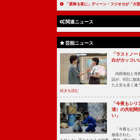
「星降る夜に」ディーン・フジオカが「大型犬のようでかわいい」 “鈴”吉高由里子を追い詰める不穏な人物に「ムロツ
関連ニュース
芸能ニュース
「ラストノー
白がカッコい
内田有紀と寺西
話が、6日に放
た人生も全く違
続きを読む
「今夜もシリ
渚）の共犯関
い」
「今夜もシリア
放送された。 