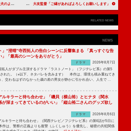
ヨシ登場か」の声も
木村拓哉「大友監督とまたタッグを組みたいと思っている」 大友監督「ご縁があればよろしくお願いします」
RELATED NEWS
NEWS
ト」“澄晴”寺西拓人の告白シーンに反響集まる 「真っすぐな告
い」「最高のシーンをありがとう」
2026年8月7日
ドラマ
拓人がダブル主演するドラマ「ラストノート」（フジテレビ系）の第5
送された。（※以下、ネタバレを含みます） 本作は、環境も積み重ねてき
う、交わるはずのなかった歳の差の男女が静かに引かれ合い、人生で …
アルキラーと待ち合わせ」「磯貝（横山裕）とヒナタ（関水
係が深まってきているのがいい」「縦山裕二さんのグッズ欲し
2026年8月6日
ドラマ
ルキラーと待ち合わせ」（関西テレビ／フジテレビ系）の第6話が5日に
本作は、警察の正義よりも復讐（ふくしゅう）を優先し、秘密の共犯関係