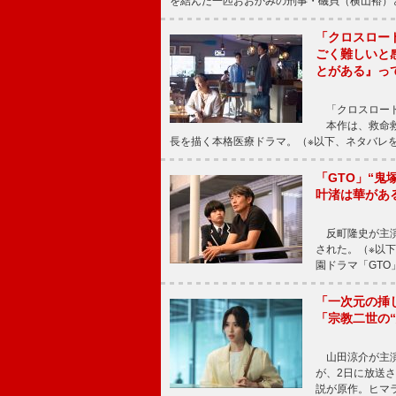
を結んだ一匹おおかみの刑事・磯貝（横山裕）
「クロスロー
ごく難しいと
とがある』っ
「クロスロード
本作は、救命救
長を描く本格医療ドラマ。（※以下、ネタバレ
「GTO」“
叶渚は華があ
反町隆史が主演
された。（※以
園ドラマ「GTO
「一次元の挿
「宗教二世の
山田涼介が主演
が、2日に放送
説が原作。ヒマラ