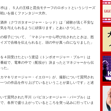
作は 、５人の王様と昆虫モチーフのロボットというシリーズ
の戦いを描くファンタジー大作。
酒井（クワガタオージャー・レッド）は「経験が浅く不安な
勇気を与えられるように頑張ります」とあいさつした。
の様子について、「マネジャーから呼び出されたときは、怒
ライズで合格を伝えられると、頭の中が真っ白になりました」
を４回受けたという渡辺（トンボオージャー・ブルー）は
た番組で、電車の中で（配役が）決まったとマネジャーから伝
語った。
カマキリオージャー・イエロー）が、撮影について質問され
で一つの作品を作り上げているということが楽しいです」と述
いて質問された平川（パピヨンオージャー・パープル）は
ので、各所で盛り上がっているところを突っ込みに行っていま
。