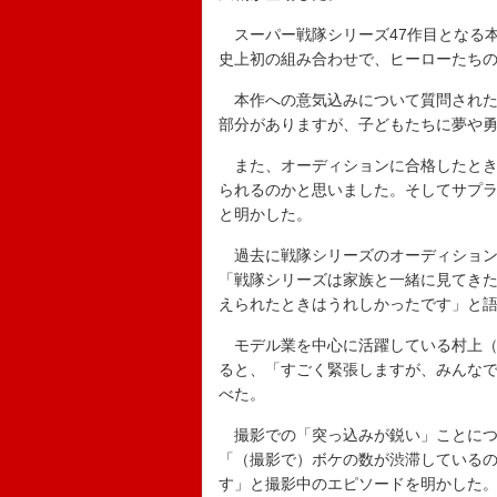
スーパー戦隊シリーズ47作目となる本
史上初の組み合わせで、ヒーローたち
本作への意気込みについて質問された
部分がありますが、子どもたちに夢や
また、オーディションに合格したとき
られるのかと思いました。そしてサプ
と明かした。
過去に戦隊シリーズのオーディション
「戦隊シリーズは家族と一緒に見てき
えられたときはうれしかったです」と
モデル業を中心に活躍している村上（
ると、「すごく緊張しますが、みんな
べた。
撮影での「突っ込みが鋭い」ことにつ
「（撮影で）ボケの数が渋滞している
す」と撮影中のエピソードを明かした