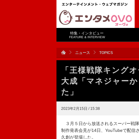
特集・インタビュー
FEATURE & INTERVIEW
ニュース
TOPICS
「王様戦隊キングオ
大成「マネジャーか
た」
2023年2月15日 / 15:38
３月５日から放送されるスーパー戦隊
制作発表会見が14日、YouTubeで
久創が登場した。