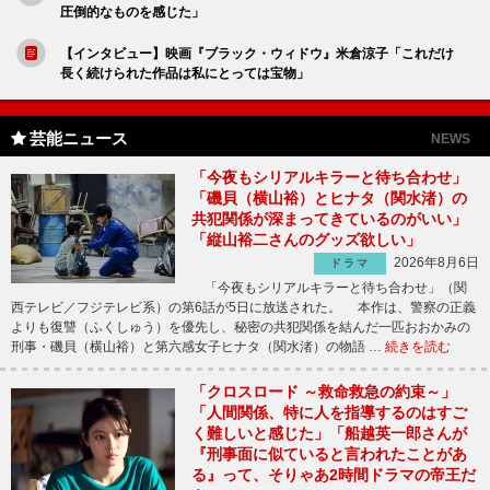
圧倒的なものを感じた」
【インタビュー】映画『ブラック・ウィドウ』米倉涼子「これだけ
長く続けられた作品は私にとっては宝物」
芸能ニュース
NEWS
「今夜もシリアルキラーと待ち合わせ」
「磯貝（横山裕）とヒナタ（関水渚）の
共犯関係が深まってきているのがいい」
「縦山裕二さんのグッズ欲しい」
2026年8月6日
ドラマ
「今夜もシリアルキラーと待ち合わせ」（関
西テレビ／フジテレビ系）の第6話が5日に放送された。 本作は、警察の正義
よりも復讐（ふくしゅう）を優先し、秘密の共犯関係を結んだ一匹おおかみの
刑事・磯貝（横山裕）と第六感女子ヒナタ（関水渚）の物語 …
続きを読む
「クロスロード ～救命救急の約束～」
「人間関係、特に人を指導するのはすご
く難しいと感じた」「船越英一郎さんが
『刑事面に似ていると言われたことがあ
る』って、そりゃあ2時間ドラマの帝王だ