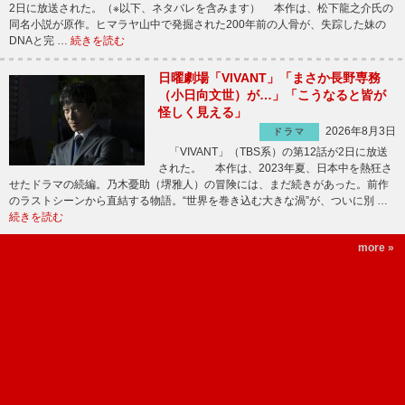
2日に放送された。（※以下、ネタバレを含みます） 本作は、松下龍之介氏の
同名小説が原作。ヒマラヤ山中で発掘された200年前の人骨が、失踪した妹の
DNAと完 …
続きを読む
日曜劇場「VIVANT」「まさか長野専務
（小日向文世）が…」「こうなると皆が
怪しく見える」
2026年8月3日
ドラマ
「VIVANT」（TBS系）の第12話が2日に放送
された。 本作は、2023年夏、日本中を熱狂さ
せたドラマの続編。乃木憂助（堺雅人）の冒険には、まだ続きがあった。前作
のラストシーンから直結する物語。“世界を巻き込む大きな渦”が、ついに別 …
続きを読む
more »