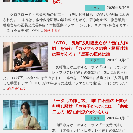
もの」
2026年8月6日
ドラマ
「クロスロード ～救命救急の約束～」（テレビ朝日系）の第5話が4日に放送
された。 本作は、救命救急医療の最前線でもがく、若き救命医・救急隊員・
警察官らの正義と成長を描く本格医療ドラマ。（※以下、ネタバレを含みます）
遥（今田美桜）や桐 …
続きを読む
「GTO」“鬼塚”反町隆史らが「告白大作
戦」を決行 「カジサックの娘・梶原叶渚
は華がある」「黒幕の正体は誰」
2026年8月4日
ドラマ
反町隆史が主演するドラマ「GTO」（カンテ
レ・フジテレビ系）の第3話が、3日に放送され
た。（※以下、ネタバレを含みます） 本作は、1998年に放送されて人気を博
した学園ドラマ「GTO」が28年ぶりに連続ドラマとして復活。50代になった“
…
続きを読む
「一次元の挿し木」“唯”白石聖の正体が
判明し騒然 「車椅子だったよね」「宗教
二世の“悠”山田涼介がつらい」
2026年8月3日
ドラマ
山田涼介が主演するドラマ「一次元の挿し
木」（読売テレビ・日本テレビ系）の第5話が、