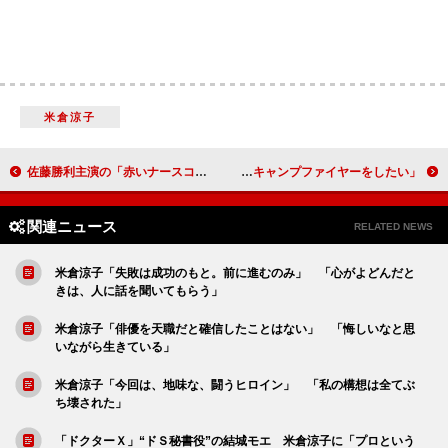
米倉涼子
佐藤勝利主演の「赤いナースコール」初回に反響 “５分に１回の恐怖”に「心臓が持たない」「面白いけれど怖過ぎる」
波瑠、間宮祥太朗は「すごく頼りになって安心感がある」 間宮祥太朗「この夏はキャンプファイヤーをしたい」
関連ニュース
RELATED NEWS
米倉涼子「失敗は成功のもと。前に進むのみ」 「心がよどんだと
きは、人に話を聞いてもらう」
米倉涼子「俳優を天職だと確信したことはない」 「悔しいなと思
いながら生きている」
米倉涼子「今回は、地味な、闘うヒロイン」 「私の構想は全てぶ
ち壊された」
「ドクターＸ」“ドＳ秘書役”の結城モエ 米倉涼子に「プロという