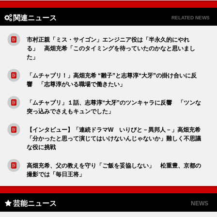
関連ニュース
RELATED NEWS
市村正親「ミス・サイゴン」エンジニア役は「半永久的にやれ
る」 高畑充希「このタイミングを待っていたのかなと思いまし
た」
「ムチャブリ！」高畑充希 “雛子”と志尊淳“大牙”の掛け合いに反
響 「志尊淳がいる職場で働きたい」
「ムチャブリ」１話、志尊淳“大牙”のツンキャラに反響 「ツンな
突っ込みでさえもキュンでした」
【インタビュー】「連続ドラマW いりびと－異邦人－」高畑充希
「分かったと思って演じてはいけないんじゃないか」難しく不思議
な役に挑戦
高畑充希、父の教えを守り「ご飯を妥協しない」 松重豊、京都の
撮影では「毎日王将」
芸能ニュース
NEWS