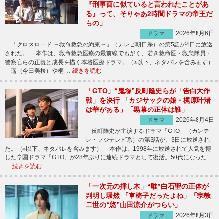
『刑事面に似ていると言われたことがあ
る』って、そりゃあ2時間ドラマの帝王だ
もの」
2026年8月6日
ドラマ
「クロスロード ～救命救急の約束～」（テレビ朝日系）の第5話が4日に放送
された。 本作は、救命救急医療の最前線でもがく、若き救命医・救急隊員・
警察官らの正義と成長を描く本格医療ドラマ。（※以下、ネタバレを含みます）
遥（今田美桜）や桐 …
続きを読む
「GTO」“鬼塚”反町隆史らが「告白大作
戦」を決行 「カジサックの娘・梶原叶渚
は華がある」「黒幕の正体は誰」
2026年8月4日
ドラマ
反町隆史が主演するドラマ「GTO」（カンテ
レ・フジテレビ系）の第3話が、3日に放送され
た。（※以下、ネタバレを含みます） 本作は、1998年に放送されて人気を博
した学園ドラマ「GTO」が28年ぶりに連続ドラマとして復活。50代になった“
…
続きを読む
「一次元の挿し木」“唯”白石聖の正体が
判明し騒然 「車椅子だったよね」「宗教
二世の“悠”山田涼介がつらい」
2026年8月3日
ドラマ