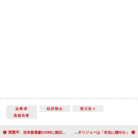
志尊淳
松田翔太
荒川良々
高畑充希
間寛平、吉本新喜劇のGMに就任 「これだけ言ってもらえるんやったら、頑張ってみるか」
川栄李奈「カムカムエヴリバディ」で大月ひなた役 両親役の深津絵里とオダギリジョーは「本当に穏やか」