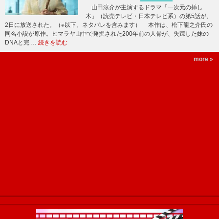
山田涼介が主演するドラマ「一次元の挿し
木」（読売テレビ・日本テレビ系）の第5話が、
2日に放送された。（※以下、ネタバレを含みます） 本作は、松下龍之介氏の
同名小説が原作。ヒマラヤ山中で発掘された200年前の人骨が、失踪した妹の
DNAと完 …
続きを読む
more »