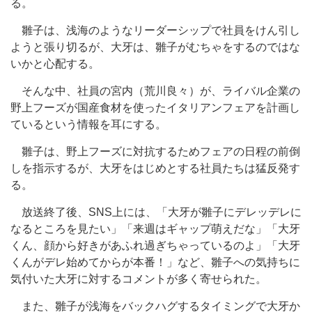
る。
雛子は、浅海のようなリーダーシップで社員をけん引し
ようと張り切るが、大牙は、雛子がむちゃをするのではな
いかと心配する。
そんな中、社員の宮内（荒川良々）が、ライバル企業の
野上フーズが国産食材を使ったイタリアンフェアを計画し
ているという情報を耳にする。
雛子は、野上フーズに対抗するためフェアの日程の前倒
しを指示するが、大牙をはじめとする社員たちは猛反発す
る。
放送終了後、SNS上には、「大牙が雛子にデレッデレに
なるところを見たい」「来週はギャップ萌えだな」「大牙
くん、顔から好きがあふれ過ぎちゃっているのよ」「大牙
くんがデレ始めてからが本番！」など、雛子への気持ちに
気付いた大牙に対するコメントが多く寄せられた。
また、雛子が浅海をバックハグするタイミングで大牙か