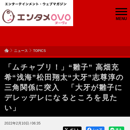
MENU
ニュース
TOPICS
「ムチャブリ！」“雛子” 高畑充
希“浅海”松田翔太“大牙”志尊淳の
三角関係に突入 「大牙が雛子に
デレッデレになるところを見た
い」
2022年2月10日 / 06:35
ポスト
シェア
送る