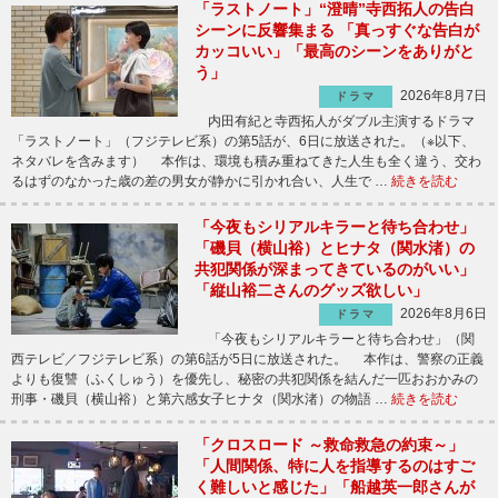
「ラストノート」“澄晴”寺西拓人の告白
シーンに反響集まる 「真っすぐな告白が
カッコいい」「最高のシーンをありがと
う」
2026年8月7日
ドラマ
内田有紀と寺西拓人がダブル主演するドラマ
「ラストノート」（フジテレビ系）の第5話が、6日に放送された。（※以下、
ネタバレを含みます） 本作は、環境も積み重ねてきた人生も全く違う、交わ
るはずのなかった歳の差の男女が静かに引かれ合い、人生で …
続きを読む
「今夜もシリアルキラーと待ち合わせ」
「磯貝（横山裕）とヒナタ（関水渚）の
共犯関係が深まってきているのがいい」
「縦山裕二さんのグッズ欲しい」
2026年8月6日
ドラマ
「今夜もシリアルキラーと待ち合わせ」（関
西テレビ／フジテレビ系）の第6話が5日に放送された。 本作は、警察の正義
よりも復讐（ふくしゅう）を優先し、秘密の共犯関係を結んだ一匹おおかみの
刑事・磯貝（横山裕）と第六感女子ヒナタ（関水渚）の物語 …
続きを読む
「クロスロード ～救命救急の約束～」
「人間関係、特に人を指導するのはすご
く難しいと感じた」「船越英一郎さんが