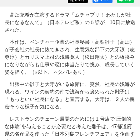
高畑充希が主演するドラマ「ムチャブリ！ わたしが社
長になるなんて」（日本テレビ系）の５話が、10日に放送
された。
本作は、ベンチャー企業の社長秘書・高梨雛子（高畑）
が子会社の社長に抜てきされ、生意気な部下の大牙涼（志
尊淳）とカリスマ上司の浅海寛人（松田翔太）との板挟み
になりながらも仕事や恋に体当たりで挑み、成長していく
姿を描く。（※以下、ネタバレあり）
出張中の雛子と大牙がいる旅館に、突然、社長の浅海が
現れる。ワインの契約の件で浅海から褒められた雛子は
「もっといい社長になる」と宣言する。大牙は、２人の親
密そうな様子が気になる。
レストランのチェーン展開のためには１号店で“圧倒的
な体験”を与えることが必要だと考えた雛子は、47都道府
県の名産品を使った「日本列島フレンチフェア」を企画す