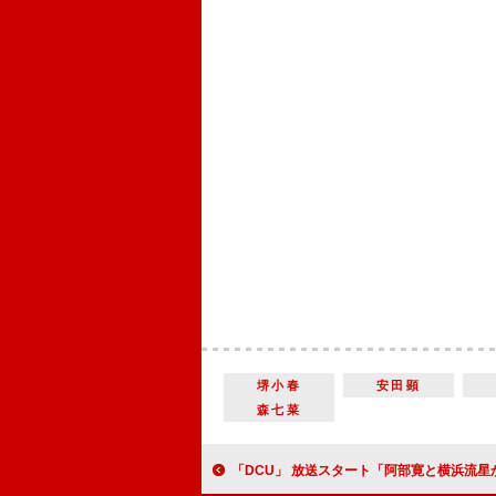
堺小春
安田顕
森七菜
「DCU」 放送スタート「阿部寛と横浜流星から目が離せない」 “瀬能”横浜の豹変に「狂犬