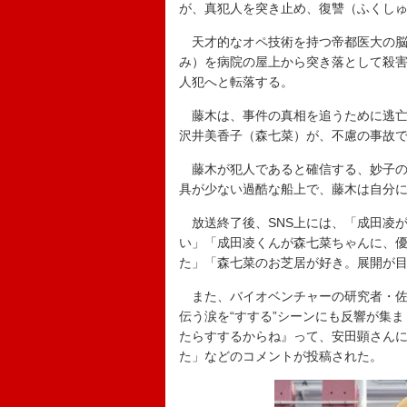
が、真犯人を突き止め、復讐（ふくしゅ
天才的なオペ技術を持つ帝都医大の脳
み）を病院の屋上から突き落として殺
人犯へと転落する。
藤木は、事件の真相を追うために逃亡
沢井美香子（森七菜）が、不慮の事故
藤木が犯人であると確信する、妙子の
具が少ない過酷な船上で、藤木は自分
放送終了後、SNS上には、「成田凌
い」「成田凌くんが森七菜ちゃんに、
た」「森七菜のお芝居が好き。展開が
また、バイオベンチャーの研究者・佐
伝う涙を“すする”シーンにも反響が集
たらすするからね』って、安田顕さん
た」などのコメントが投稿された。