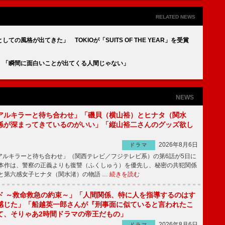
RELATED NEWS
の風格が出てきた」 TOKIOが「SUITS OF THE YEAR」を受賞
 「瞬間に面白いことが出てくる人間じゃない」
NEWS
アルキラーと待ち合わせ」「磯貝（横山裕）とヒナタ（関水
係が深まってきているのがいい」「縦山裕二さんのグッズ欲し
2026年8月6日
ドラマ
ルキラーと待ち合わせ」（関西テレビ／フジテレビ系）の第6話が5日に
本作は、警察の正義よりも復讐（ふくしゅう）を優先し、秘密の共犯関係
と第六感女子ヒナタ（関水渚）の物語 …
続きを読む
ド ～救命救急の約束～」「人間関係、特に人を指導するのはす
感じた」「船越英一郎さんが『刑事面に似ていると言われたこ
て、そりゃあ2時間ドラマの帝王だもの」
2026年8月6日
ドラマ