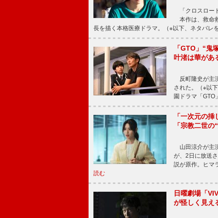
「クロスロード
本作は、救命救
長を描く本格医療ドラマ。（※以下、ネタバレ
「GTO」“
叶渚は華があ
反町隆史が主演
された。（※以
園ドラマ「GTO
「一次元の挿
「宗教二世の
山田涼介が主演
が、2日に放送
説が原作。ヒマラ
読む
日曜劇場「V
が怪しく見え