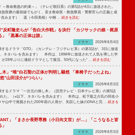
 ～救命救急の約束～」（テレビ朝日系）の第5話が4日に放送された。
急医療の最前線でもがく、若き救命医・救急隊員・警察官らの正義と成
を含みます） 遥（今田美桜）や桐 …
続きを読む
鬼塚”反町隆史らが「告白大作戦」を決行 「カジサックの娘・梶原
る」「黒幕の正体は誰」
2026年8月4日
ドラマ
するドラマ「GTO」（カンテレ・フジテレビ系）の第3話が、3日に放送
下、ネタバレを含みます） 本作は、1998年に放送されて人気を博した学
」が28年ぶりに連続ドラマとして復活。50代になった“ …
続きを読む
し木」“唯”白石聖の正体が判明し騒然 「車椅子だったよね」
“悠”山田涼介がつらい」
2026年8月3日
ドラマ
するドラマ「一次元の挿し木」（読売テレビ・日本テレビ系）の第5話
された。（※以下、ネタバレを含みます） 本作は、松下龍之介氏の同名小
ヤ山中で発掘された200年前の人骨が、失踪した妹のDNAと完 …
続きを
IVANT」「まさか長野専務（小日向文世）が…」「こうなると皆
る」
2026年8月3日
ドラマ