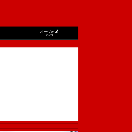
オーヴォ
OVO