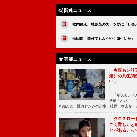
関連ニュース
松岡昌宏、城島茂のスーツ姿に「社長として
安田顕「自分でもようやく気付いた」
芸能ニュース
「今夜もシリ
渚）の共犯関
い」
「今夜もシリア
放送された。 
を結んだ一匹おおかみの刑事・磯貝（横山裕）
「クロスロー
ごく難しいと
とがある』っ