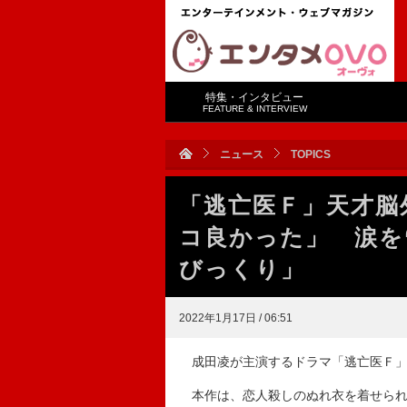
特集・インタビュー
FEATURE & INTERVIEW
ニュース
TOPICS
「逃亡医Ｆ」天才脳
コ良かった」 涙を
びっくり」
2022年1月17日 / 06:51
成田凌が主演するドラマ「逃亡医Ｆ」
本作は、恋人殺しのぬれ衣を着せられ