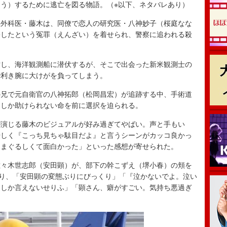
う）するために逃亡を図る物語。（※以下、ネタバレあり）
外科医・藤木は、同僚で恋人の研究医・八神妙子（桜庭なな
害したという冤罪（えんざい）を着せられ、警察に追われる殺
し、海洋観測船に潜伏するが、そこで出会った新米観測士の
で利き腕に大けがを負ってしまう。
兄で元自衛官の八神拓郎（松岡昌宏）が追跡する中、手術道
にしか助けられない命を前に選択を迫られる。
が演じる藤木のビジュアルが好み過ぎてやばい。声と手もい
優しく『こっち見ちゃ駄目だよ』と言うシーンがカッコ良かっ
目まぐるしくて面白かった」といった感想が寄せられた。
々木世志郎（安田顕）が、部下の幹こずえ（堺小春）の頬を
まり、「安田顕の変態ぶりにびっくり」「『泣かないでよ。泣い
にしか言えないせりふ」「顕さん、癖がすごい。気持ち悪過ぎ