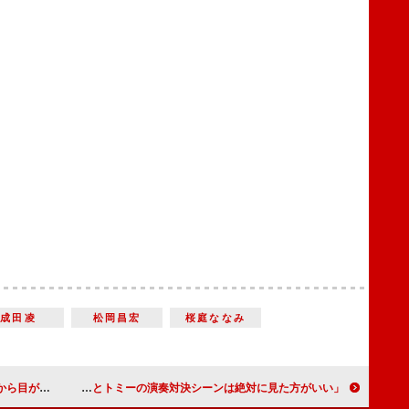
成田凌
松岡昌宏
桜庭ななみ
ぶりがハンパない」
近藤芳正「カムカムエヴリバディ」で木暮洋輔役 「ジョーとトミーの演奏対決シーンは絶対に見た方がいい」