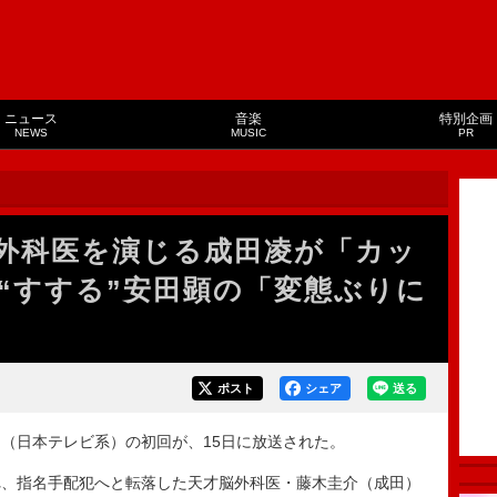
ニュース
音楽
特別企画
NEWS
MUSIC
PR
外科医を演じる成田凌が「カッ
“すする”安田顕の「変態ぶりに
ポスト
シェア
送る
（日本テレビ系）の初回が、15日に放送された。
、指名手配犯へと転落した天才脳外科医・藤木圭介（成田）