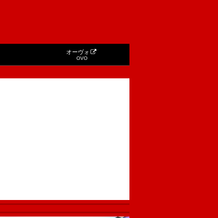
オーヴォ
OVO