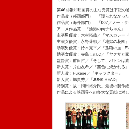
第46回報知映画賞の主な受賞は下記の
作品賞（邦画部門）：『護られなかっ
作品賞（海外部門）：『007／ノー・
アニメ作品賞：『漁港の肉子ちゃん』
主演男優賞：木村拓哉／『マスカレー
主演女優賞：永野芽郁／『地獄の花園
助演男優賞：鈴木亮平／『孤狼の血 LEV
助演女優賞：寺島しのぶ／『ヤクザと家族 
監督賞：前田哲／『そして、バトンは
新人賞：片山友希／『茜色に焼かれる
新人賞：Fukase／『キャラクター』
新人賞：堀貴秀／『JUNK HEAD』
特別賞：故・岡田裕介氏。最後の製作総
作品による映画界への多大な貢献に対