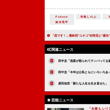
Fukase
寺島しのぶ
鈴木亮平
「恋です！」最終回“ユキコ”杉咲花と“森生”杉野遥亮が再会 「力強いメッセージをもらった」「森生の『照れんじ
関連ニュース
田中圭「流星が怒られてテンパってる
田中圭「今年は公私ともにいろいろあ
原田知世「新たな人生を生き直せた」
芸能ニュース
「今夜もシリ