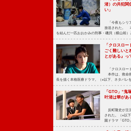
渚）の共犯関
い」
「今夜もシリア
放送された。 
を結んだ一匹おおかみの刑事・磯貝（横山裕）
「クロスロー
ごく難しいと
とがある』っ
「クロスロード
本作は、救命救
長を描く本格医療ドラマ。（※以下、ネタバレ
「GTO」“
叶渚は華があ
反町隆史が主演
された。（※以
園ドラマ「GTO