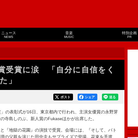
ニュース
音楽
特別企画
NEWS
MUSIC
PR
賞受賞に涙 「自分に自信をく
た」
ポスト
シェア
送る
」の表彰式が16日、東京都内で行われ、主演女優賞の永野芽
寺島しのぶ、新人賞のFukaseほかが出席した。
と『地獄の花園』の演技で受賞。会場には、『そして、バト
義理の父親を演じた田中圭もサプライズで登場。花束を手渡