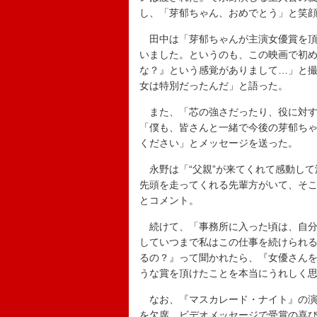
し、「芽郁ちゃん、おめでとう」と笑
田中は「芽郁ちゃんが主演女優賞を頂
いました。というのも、この映画で初
な？』という感覚がありまして…」と
女は特別だったんだ」と語った。
また、「芯の強さだったり、役に対す
「僕も、皆さんと一緒で今後の芽郁ち
ください」とメッセージを送った。
永野は「“父親”が来てくれて感動して
先頭を走ってくれる先輩方がいて、そ
とコメント。
続けて、「事務所に入った頃は、自分
していつまで私はこの仕事を続けられ
るの？』って聞かれたら、『女優さん
うな賞を頂けたことを本当にうれしく
なお、『マスカレード・ナイト』の演
を欠席。ビデオメッセージで受賞の喜