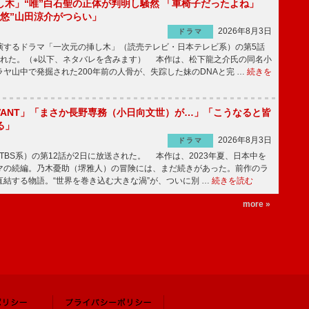
し木」“唯”白石聖の正体が判明し騒然 「車椅子だったよね」
“悠”山田涼介がつらい」
2026年8月3日
ドラマ
するドラマ「一次元の挿し木」（読売テレビ・日本テレビ系）の第5話
された。（※以下、ネタバレを含みます） 本作は、松下龍之介氏の同名小
ヤ山中で発掘された200年前の人骨が、失踪した妹のDNAと完 …
続きを
IVANT」「まさか長野専務（小日向文世）が…」「こうなると皆
る」
2026年8月3日
ドラマ
（TBS系）の第12話が2日に放送された。 本作は、2023年夏、日本中を
マの続編。乃木憂助（堺雅人）の冒険には、まだ続きがあった。前作のラ
結する物語。“世界を巻き込む大きな渦”が、ついに別 …
続きを読む
more »