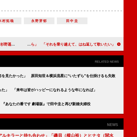
木村拓哉
永野芽郁
田中圭
ゃねえか』も最高」
松本白鸚、弟・中村吉右衛門さんを亡くし「たった一人の弟でしたから」 「それを乗り越えて、はね返して歌いたい」
RELATED NEWS
姿を見たかった」 原田知世＆横浜流星に“いたずら”を仕掛けるも失敗
った」 「来年は皆がハッピーになれるような年になれば」
 『あなたの番です 劇場版』で田中圭と再び新婚夫婦役
NEWS
アルキラーと待ち合わせ」「磯貝（横山裕）とヒナタ（関水