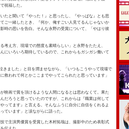
顔で祝福した。
いたと聞いて『やった！』と思ったし、『やっぱな』とも思
めてご一緒したとき、『何か、俺すごい人見てるんじゃないか
撮影時の思いを告白。そんな永野の受賞について、「やはり彼
る考え方、現場での態度も素晴らしい」と永野をたたえ、
ゃんにいろいろ期待しているので、これからもガシガシ働いて
泣きました」と目を潤ませながら、「いつもこうやって現場で
こに救われて何とかここまでやってこられたと思っています」
が映画で賞を頂けるような人間になるとは思わなくて。果た
るんだろうと思っていたのですが、これからは『職業は何して
をやってます』と言える。そんなふうに自分に自信をくれるよ
思っています」と涙ながらに語った。
技で主演男優賞を受賞した木村拓哉は、撮影中のため表彰式
びを伝えた。