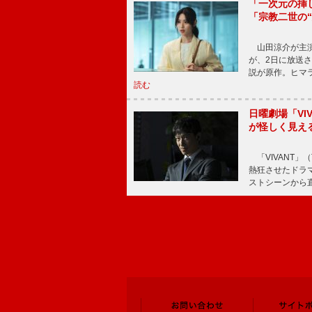
「一次元の挿
「宗教二世の
山田涼介が主演
が、2日に放送
説が原作。ヒマラ
読む
日曜劇場「V
が怪しく見え
「VIVANT」
熱狂させたドラ
ストシーンから直