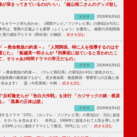
係が深まってきているのがいい」「縦山裕二さんのグッズ欲し
2026年8月6日
ドラマ
ルキラーと待ち合わせ」（関西テレビ／フジテレビ系）の第6話が5日に
本作は、警察の正義よりも復讐（ふくしゅう）を優先し、秘密の共犯関係
と第六感女子ヒナタ（関水渚）の物語 …
続きを読む
ド ～救命救急の約束～」「人間関係、特に人を指導するのはす
感じた」「船越英一郎さんが『刑事面に似ていると言われたこ
て、そりゃあ2時間ドラマの帝王だもの」
2026年8月6日
ドラマ
 ～救命救急の約束～」（テレビ朝日系）の第5話が4日に放送された。
急医療の最前線でもがく、若き救命医・救急隊員・警察官らの正義と成
を含みます） 遥（今田美桜）や桐 …
続きを読む
鬼塚”反町隆史らが「告白大作戦」を決行 「カジサックの娘・梶原
る」「黒幕の正体は誰」
2026年8月4日
ドラマ
するドラマ「GTO」（カンテレ・フジテレビ系）の第3話が、3日に放送
下、ネタバレを含みます） 本作は、1998年に放送されて人気を博した学
」が28年ぶりに連続ドラマとして復活。50代になった“ …
続きを読む