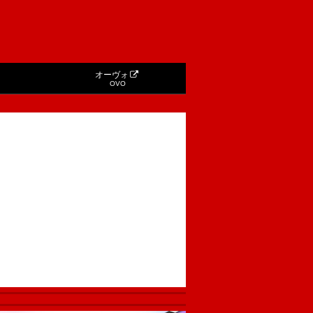
オーヴォ
OVO