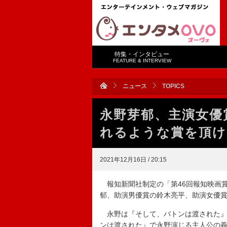
特集・インタビュー
FEATURE & INTERVIEW
ニュース
TOPICS
永野芽郁、主演女優
れるような賞を頂け
2021年12月16日 / 20:15
報知新聞社制定の「第46回報知映画賞
郁、助演男優賞の鈴木亮平、助演女優賞の
永野は『そして、バトンは渡された』
ンは渡された』で永野演じる主人公の