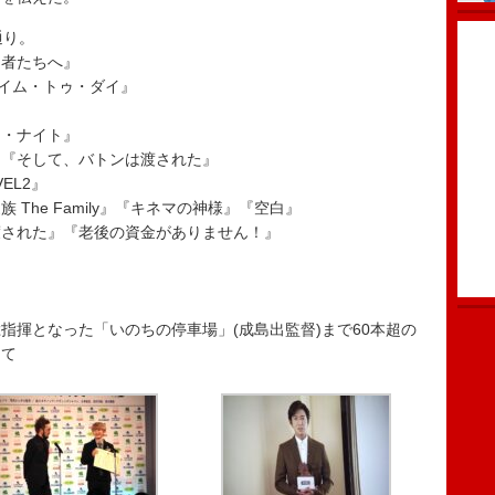
通り。
た者たちへ』
タイム・トゥ・ダイ』
ド・ナイト』
』『そして、バトンは渡された』
EL2』
The Family』『キネマの神様』『空白』
渡された』『老後の資金がありません！』
』
指揮となった「いのちの停車場」(成島出監督)まで60本超の
して