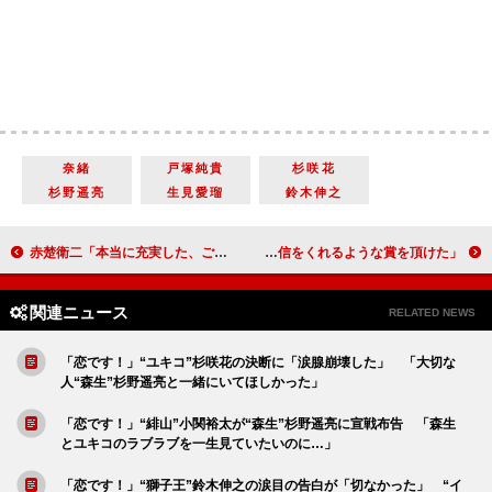
奈緒
戸塚純貴
杉咲花
杉野遥亮
生見愛瑠
鈴木伸之
赤楚衛二「本当に充実した、ご縁に恵まれた１年」 今年のブレーク俳優との評価に「純粋にうれしい」
永野芽郁、主演女優賞受賞に涙 「自分に自信をくれるような賞を頂けた」
関連ニュース
RELATED NEWS
「恋です！」“ユキコ”杉咲花の決断に「涙腺崩壊した」 「大切な
人“森生”杉野遥亮と一緒にいてほしかった」
「恋です！」“緋山”小関裕太が“森生”杉野遥亮に宣戦布告 「森生
とユキコのラブラブを一生見ていたいのに…」
「恋です！」“獅子王”鈴木伸之の涙目の告白が「切なかった」 “イ