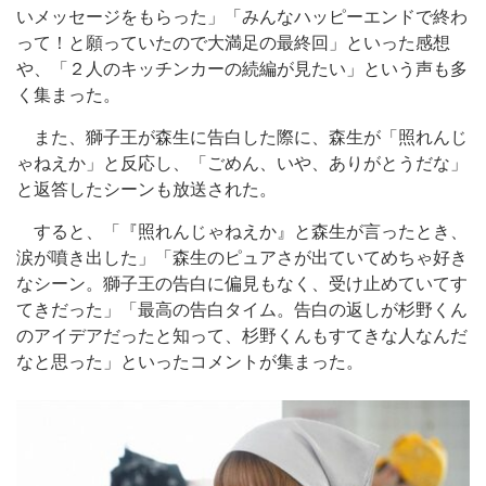
いメッセージをもらった」「みんなハッピーエンドで終わ
って！と願っていたので大満足の最終回」といった感想
や、「２人のキッチンカーの続編が見たい」という声も多
く集まった。
また、獅子王が森生に告白した際に、森生が「照れんじ
ゃねえか」と反応し、「ごめん、いや、ありがとうだな」
と返答したシーンも放送された。
すると、「『照れんじゃねえか』と森生が言ったとき、
涙が噴き出した」「森生のピュアさが出ていてめちゃ好き
なシーン。獅子王の告白に偏見もなく、受け止めていてす
てきだった」「最高の告白タイム。告白の返しが杉野くん
のアイデアだったと知って、杉野くんもすてきな人なんだ
なと思った」といったコメントが集まった。