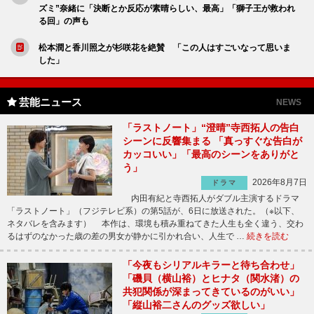
ズミ”奈緒に「決断とか反応が素晴らしい、最高」「獅子王が救われ
る回」の声も
松本潤と香川照之が杉咲花を絶賛 「この人はすごいなって思いま
した」
芸能ニュース
NEWS
「ラストノート」“澄晴”寺西拓人の告白
シーンに反響集まる 「真っすぐな告白が
カッコいい」「最高のシーンをありがと
う」
2026年8月7日
ドラマ
内田有紀と寺西拓人がダブル主演するドラマ
「ラストノート」（フジテレビ系）の第5話が、6日に放送された。（※以下、
ネタバレを含みます） 本作は、環境も積み重ねてきた人生も全く違う、交わ
るはずのなかった歳の差の男女が静かに引かれ合い、人生で …
続きを読む
「今夜もシリアルキラーと待ち合わせ」
「磯貝（横山裕）とヒナタ（関水渚）の
共犯関係が深まってきているのがいい」
「縦山裕二さんのグッズ欲しい」