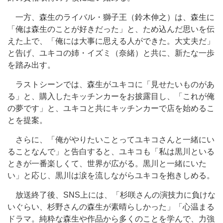
一方、森生のライバル・獅子王（鈴木伸之）は、森生に
「俺は森生のことが好きだった」と、ため込んだ思いを伝
えた上で、「俺には大事に思える人ができた。大丈夫だ」
と告げ、ユキコの姉・イズミ（奈緒）と共に、新たな一歩
を踏み出す。
ラストシーンでは、森生がユキコに「見せたいものがあ
る」と、購入したキッチンカーをお披露目し、「これが俺
の夢です」と、ユキコと共にキッチンカーで店を始めるこ
とを提案。
さらに、「俺がやりたいことってユキコさんと一緒にい
ることなんで」と告白すると、ユキコも「私は黒川といる
ときが一番楽しくて、世界が広がる。黒川と一緒にいた
い」と応じ、黒川は涙を流しながらユキコを抱きしめる。
放送終了後、SNS上には、「杉咲さんの演技力に負けな
いぐらい、杉野さんの森生が素晴らしかった」「心温まる
ドラマ。純粋な森生や作品から多くのことを学んで、力強