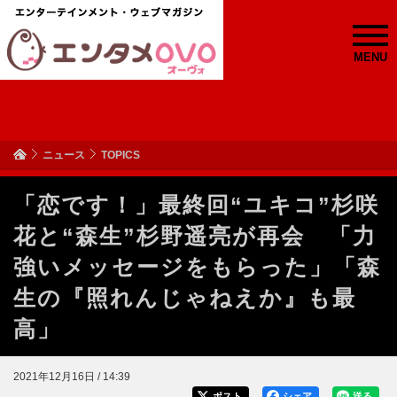
MENU
ニュース
TOPICS
「恋です！」最終回“ユキコ”杉咲
花と“森生”杉野遥亮が再会 「力
強いメッセージをもらった」「森
生の『照れんじゃねえか』も最
高」
2021年12月16日 / 14:39
ポスト
シェア
送る