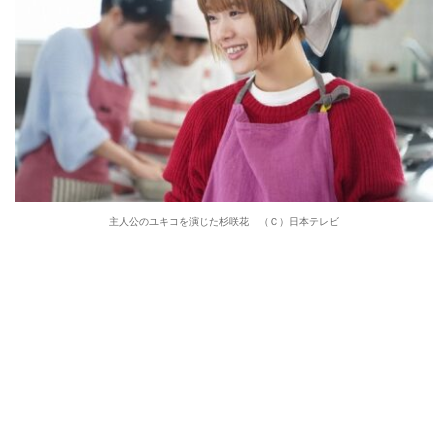
主人公のユキコを演じた杉咲花 （Ｃ）日本テレビ