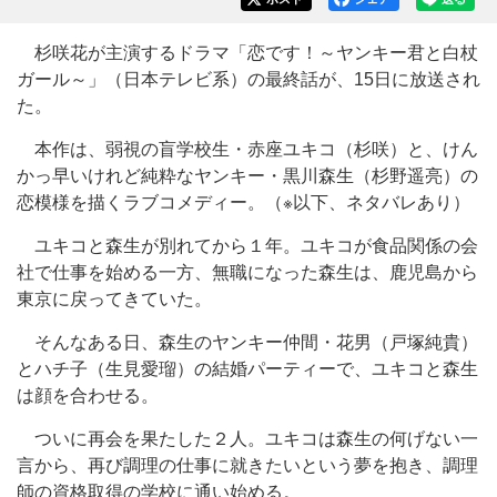
杉咲花が主演するドラマ「恋です！～ヤンキー君と白杖
ガール～」（日本テレビ系）の最終話が、15日に放送され
た。
本作は、弱視の盲学校生・赤座ユキコ（杉咲）と、けん
かっ早いけれど純粋なヤンキー・黒川森生（杉野遥亮）の
恋模様を描くラブコメディー。（※以下、ネタバレあり）
ユキコと森生が別れてから１年。ユキコが食品関係の会
社で仕事を始める一方、無職になった森生は、鹿児島から
東京に戻ってきていた。
そんなある日、森生のヤンキー仲間・花男（戸塚純貴）
とハチ子（生見愛瑠）の結婚パーティーで、ユキコと森生
は顔を合わせる。
ついに再会を果たした２人。ユキコは森生の何げない一
言から、再び調理の仕事に就きたいという夢を抱き、調理
師の資格取得の学校に通い始める。