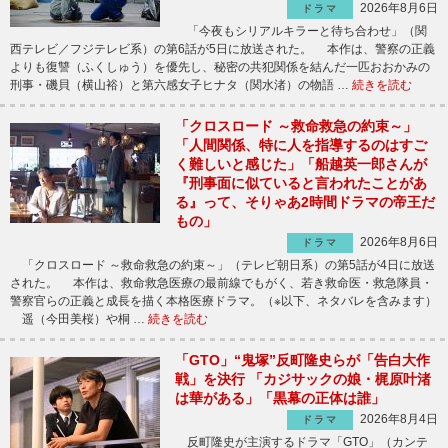
2026年8月6日
ドラマ
「今夜もシリアルキラーと待ち合わせ」（関
西テレビ／フジテレビ系）の第6話が5日に放送された。 本作は、警察の正義
よりも復讐（ふくしゅう）を優先し、秘密の共犯関係を結んだ一匹おおかみの
刑事・磯貝（横山裕）と第六感女子ヒナタ（関水渚）の物語 …
続きを読む
「クロスロード ～救命救急の約束～」
「人間関係、特に人を指導するのはすご
く難しいと感じた」「船越英一郎さんが
『刑事面に似ていると言われたことがあ
る』って、そりゃあ2時間ドラマの帝王だ
もの」
2026年8月6日
ドラマ
「クロスロード ～救命救急の約束～」（テレビ朝日系）の第5話が4日に放送
された。 本作は、救命救急医療の最前線でもがく、若き救命医・救急隊員・
警察官らの正義と成長を描く本格医療ドラマ。（※以下、ネタバレを含みます）
遥（今田美桜）や桐 …
続きを読む
「GTO」“鬼塚”反町隆史らが「告白大作
戦」を決行 「カジサックの娘・梶原叶渚
は華がある」「黒幕の正体は誰」
2026年8月4日
ドラマ
反町隆史が主演するドラマ「GTO」（カンテ