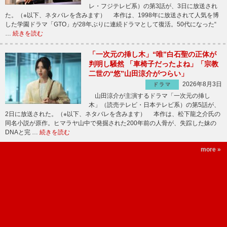
レ・フジテレビ系）の第3話が、3日に放送され
た。（※以下、ネタバレを含みます） 本作は、1998年に放送されて人気を博
した学園ドラマ「GTO」が28年ぶりに連続ドラマとして復活。50代になった“
…
続きを読む
「一次元の挿し木」“唯”白石聖の正体が
判明し騒然 「車椅子だったよね」「宗教
二世の“悠”山田涼介がつらい」
2026年8月3日
ドラマ
山田涼介が主演するドラマ「一次元の挿し
木」（読売テレビ・日本テレビ系）の第5話が、
2日に放送された。（※以下、ネタバレを含みます） 本作は、松下龍之介氏の
同名小説が原作。ヒマラヤ山中で発掘された200年前の人骨が、失踪した妹の
DNAと完 …
続きを読む
more »