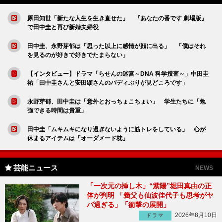
原田知世「新たな人生を生き直せた」 『あなたの番です 劇場版』
で田中圭と再び新婚夫婦役
田中圭、永野芽郁は「思った以上に感情が顔に出る」 「僕はそれ
を見るのが好きで好きでたまらない」
【インタビュー】ドラマ「らせんの迷宮～DNA 科学捜査～」中田圭
祐「田中圭さんと安田顕さんのバディぶりが見どころです」
永野芽郁、田中圭は「意外とおっちょこちょい」 学生たちに「勉
強できる時間は貴重」
田中圭「ムキムキになり過ぎないように筋トレをしている」 心が
休まるアイテムは「オーダメード枕」
芸能ニュース
NEWS
「一次元の挿し木」“紫陽”堀田真由の正
体が判明 「義父も仙波佳代子も思考がヤ
バ過ぎる」「衝撃の展開」
2026年8月10日
ドラマ