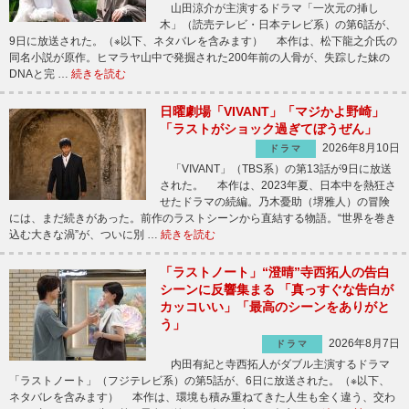
山田涼介が主演するドラマ「一次元の挿し
木」（読売テレビ・日本テレビ系）の第6話が、
9日に放送された。（※以下、ネタバレを含みます） 本作は、松下龍之介氏の
同名小説が原作。ヒマラヤ山中で発掘された200年前の人骨が、失踪した妹の
DNAと完 …
続きを読む
日曜劇場「VIVANT」「マジかよ野崎」
「ラストがショック過ぎてぼうぜん」
2026年8月10日
ドラマ
「VIVANT」（TBS系）の第13話が9日に放送
された。 本作は、2023年夏、日本中を熱狂さ
せたドラマの続編。乃木憂助（堺雅人）の冒険
には、まだ続きがあった。前作のラストシーンから直結する物語。“世界を巻き
込む大きな渦”が、ついに別 …
続きを読む
「ラストノート」“澄晴”寺西拓人の告白
シーンに反響集まる 「真っすぐな告白が
カッコいい」「最高のシーンをありがと
う」
2026年8月7日
ドラマ
内田有紀と寺西拓人がダブル主演するドラマ
「ラストノート」（フジテレビ系）の第5話が、6日に放送された。（※以下、
ネタバレを含みます） 本作は、環境も積み重ねてきた人生も全く違う、交わ