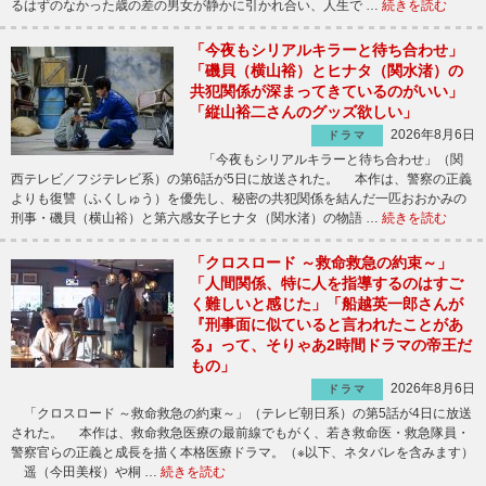
るはずのなかった歳の差の男女が静かに引かれ合い、人生で …
続きを読む
「今夜もシリアルキラーと待ち合わせ」
「磯貝（横山裕）とヒナタ（関水渚）の
共犯関係が深まってきているのがいい」
「縦山裕二さんのグッズ欲しい」
2026年8月6日
ドラマ
「今夜もシリアルキラーと待ち合わせ」（関
西テレビ／フジテレビ系）の第6話が5日に放送された。 本作は、警察の正義
よりも復讐（ふくしゅう）を優先し、秘密の共犯関係を結んだ一匹おおかみの
刑事・磯貝（横山裕）と第六感女子ヒナタ（関水渚）の物語 …
続きを読む
「クロスロード ～救命救急の約束～」
「人間関係、特に人を指導するのはすご
く難しいと感じた」「船越英一郎さんが
『刑事面に似ていると言われたことがあ
る』って、そりゃあ2時間ドラマの帝王だ
もの」
2026年8月6日
ドラマ
「クロスロード ～救命救急の約束～」（テレビ朝日系）の第5話が4日に放送
された。 本作は、救命救急医療の最前線でもがく、若き救命医・救急隊員・
警察官らの正義と成長を描く本格医療ドラマ。（※以下、ネタバレを含みます）
遥（今田美桜）や桐 …
続きを読む