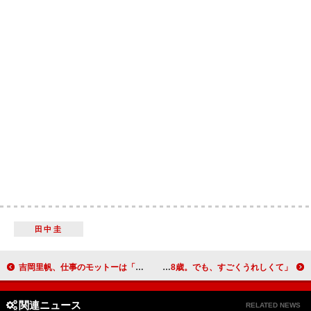
田中圭
吉岡里帆、仕事のモットーは「役を選ばないこと」 「コメディーもすごく好きです」
中山優馬「コンビニで年齢確認された」 「もうすぐ28歳。でも、すごくうれしくて」
関連ニュース
RELATED NEWS