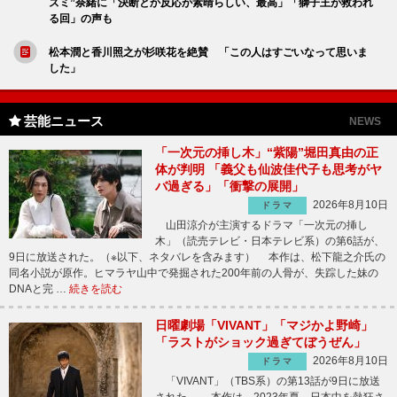
ズミ”奈緒に「決断とか反応が素晴らしい、最高」「獅子王が救われ
る回」の声も
松本潤と香川照之が杉咲花を絶賛 「この人はすごいなって思いま
した」
芸能ニュース
NEWS
「一次元の挿し木」“紫陽”堀田真由の正
体が判明 「義父も仙波佳代子も思考がヤ
バ過ぎる」「衝撃の展開」
2026年8月10日
ドラマ
山田涼介が主演するドラマ「一次元の挿し
木」（読売テレビ・日本テレビ系）の第6話が、
9日に放送された。（※以下、ネタバレを含みます） 本作は、松下龍之介氏の
同名小説が原作。ヒマラヤ山中で発掘された200年前の人骨が、失踪した妹の
DNAと完 …
続きを読む
日曜劇場「VIVANT」「マジかよ野崎」
「ラストがショック過ぎてぼうぜん」
2026年8月10日
ドラマ
「VIVANT」（TBS系）の第13話が9日に放送