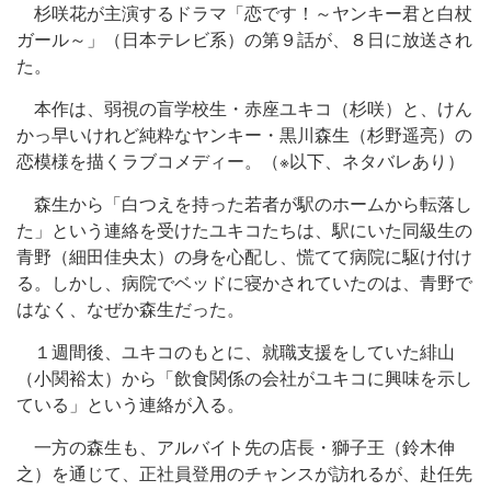
杉咲花が主演するドラマ「恋です！～ヤンキー君と白杖
ガール～」（日本テレビ系）の第９話が、８日に放送され
た。
本作は、弱視の盲学校生・赤座ユキコ（杉咲）と、けん
かっ早いけれど純粋なヤンキー・黒川森生（杉野遥亮）の
恋模様を描くラブコメディー。（※以下、ネタバレあり）
森生から「白つえを持った若者が駅のホームから転落し
た」という連絡を受けたユキコたちは、駅にいた同級生の
青野（細田佳央太）の身を心配し、慌てて病院に駆け付け
る。しかし、病院でベッドに寝かされていたのは、青野で
はなく、なぜか森生だった。
１週間後、ユキコのもとに、就職支援をしていた緋山
（小関裕太）から「飲食関係の会社がユキコに興味を示し
ている」という連絡が入る。
一方の森生も、アルバイト先の店長・獅子王（鈴木伸
之）を通じて、正社員登用のチャンスが訪れるが、赴任先