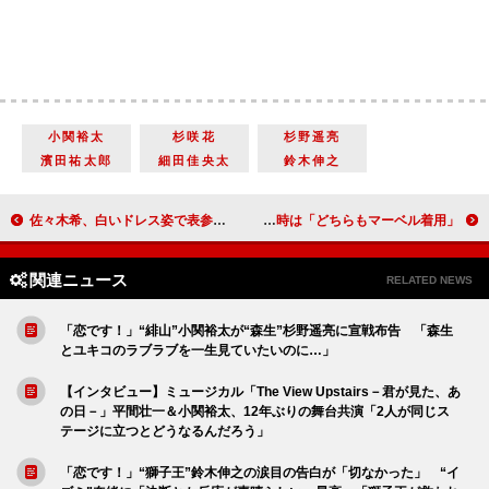
小関裕太
杉咲花
杉野遥亮
濱田祐太郎
細田佳央太
鈴木伸之
佐々木希、白いドレス姿で表参道に登場 クリスマスは「料理を作ってまったりしたい」
霜降り明星・せいや、大好きなマーベルに謝罪 過去２回のスキャンダル発覚時は「どちらもマーベル着用」
関連ニュース
RELATED NEWS
「恋です！」“緋山”小関裕太が“森生”杉野遥亮に宣戦布告 「森生
とユキコのラブラブを一生見ていたいのに…」
【インタビュー】ミュージカル「The View Upstairs－君が見た、あ
の日－」平間壮一＆小関裕太、12年ぶりの舞台共演「2人が同じス
テージに立つとどうなるんだろう」
「恋です！」“獅子王”鈴木伸之の涙目の告白が「切なかった」 “イ