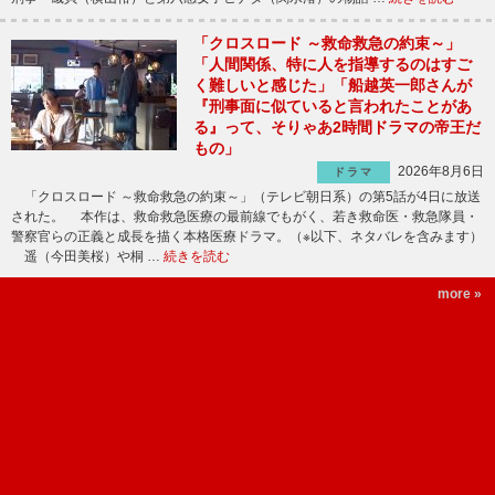
「クロスロード ～救命救急の約束～」
「人間関係、特に人を指導するのはすご
く難しいと感じた」「船越英一郎さんが
『刑事面に似ていると言われたことがあ
る』って、そりゃあ2時間ドラマの帝王だ
もの」
2026年8月6日
ドラマ
「クロスロード ～救命救急の約束～」（テレビ朝日系）の第5話が4日に放送
された。 本作は、救命救急医療の最前線でもがく、若き救命医・救急隊員・
警察官らの正義と成長を描く本格医療ドラマ。（※以下、ネタバレを含みます）
遥（今田美桜）や桐 …
続きを読む
more »