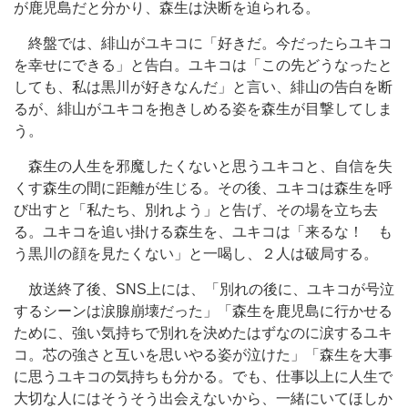
が鹿児島だと分かり、森生は決断を迫られる。
終盤では、緋山がユキコに「好きだ。今だったらユキコ
を幸せにできる」と告白。ユキコは「この先どうなったと
しても、私は黒川が好きなんだ」と言い、緋山の告白を断
るが、緋山がユキコを抱きしめる姿を森生が目撃してしま
う。
森生の人生を邪魔したくないと思うユキコと、自信を失
くす森生の間に距離が生じる。その後、ユキコは森生を呼
び出すと「私たち、別れよう」と告げ、その場を立ち去
る。ユキコを追い掛ける森生を、ユキコは「来るな！ も
う黒川の顔を見たくない」と一喝し、２人は破局する。
放送終了後、SNS上には、「別れの後に、ユキコが号泣
するシーンは涙腺崩壊だった」「森生を鹿児島に行かせる
ために、強い気持ちで別れを決めたはずなのに涙するユキ
コ。芯の強さと互いを思いやる姿が泣けた」「森生を大事
に思うユキコの気持ちも分かる。でも、仕事以上に人生で
大切な人にはそうそう出会えないから、一緒にいてほしか