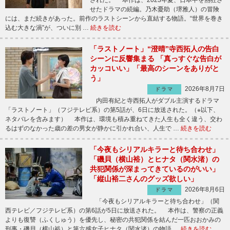
された。 本作は、2023年夏、日本中を熱狂さ
せたドラマの続編。乃木憂助（堺雅人）の冒険
には、まだ続きがあった。前作のラストシーンから直結する物語。“世界を巻き
込む大きな渦”が、ついに別 …
続きを読む
「ラストノート」“澄晴”寺西拓人の告白
シーンに反響集まる 「真っすぐな告白が
カッコいい」「最高のシーンをありがと
う」
2026年8月7日
ドラマ
内田有紀と寺西拓人がダブル主演するドラマ
「ラストノート」（フジテレビ系）の第5話が、6日に放送された。（※以下、
ネタバレを含みます） 本作は、環境も積み重ねてきた人生も全く違う、交わ
るはずのなかった歳の差の男女が静かに引かれ合い、人生で …
続きを読む
「今夜もシリアルキラーと待ち合わせ」
「磯貝（横山裕）とヒナタ（関水渚）の
共犯関係が深まってきているのがいい」
「縦山裕二さんのグッズ欲しい」
2026年8月6日
ドラマ
「今夜もシリアルキラーと待ち合わせ」（関
西テレビ／フジテレビ系）の第6話が5日に放送された。 本作は、警察の正義
よりも復讐（ふくしゅう）を優先し、秘密の共犯関係を結んだ一匹おおかみの
刑事・磯貝（横山裕）と第六感女子ヒナタ（関水渚）の物語 …
続きを読む