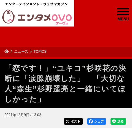
MENU
ニュース
TOPICS
「恋です！」“ユキコ”杉咲花の決
断に「涙腺崩壊した」 「大切な
人“森生”杉野遥亮と一緒にいてほ
しかった」
2021年12月9日 / 13:03
ポスト
シェア
送る