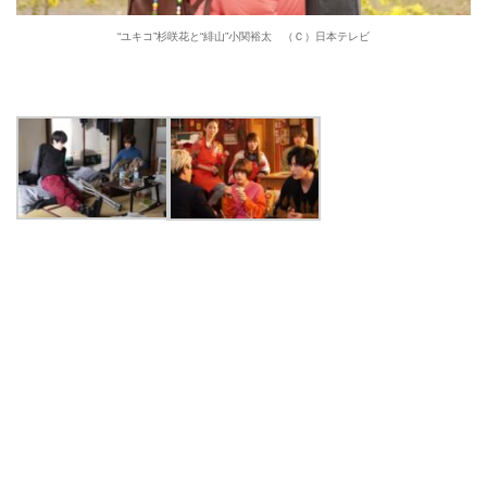
“ユキコ”杉咲花と“緋山”小関裕太 （Ｃ）日本テレビ