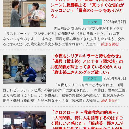
シーンに反響集まる 「真っすぐな告白が
カッコいい」「最高のシーンをありがと
う」
2026年8月7日
ドラマ
内田有紀と寺西拓人がダブル主演するドラマ
「ラストノート」（フジテレビ系）の第5話が、6日に放送された。（※以下、
ネタバレを含みます） 本作は、環境も積み重ねてきた人生も全く違う、交わ
るはずのなかった歳の差の男女が静かに引かれ合い、人生で …
続きを読む
「今夜もシリアルキラーと待ち合わせ」
「磯貝（横山裕）とヒナタ（関水渚）の
共犯関係が深まってきているのがいい」
「縦山裕二さんのグッズ欲しい」
2026年8月6日
ドラマ
「今夜もシリアルキラーと待ち合わせ」（関
西テレビ／フジテレビ系）の第6話が5日に放送された。 本作は、警察の正義
よりも復讐（ふくしゅう）を優先し、秘密の共犯関係を結んだ一匹おおかみの
刑事・磯貝（横山裕）と第六感女子ヒナタ（関水渚）の物語 …
続きを読む
「クロスロード ～救命救急の約束～」
「人間関係、特に人を指導するのはすご
く難しいと感じた」「船越英一郎さんが
『刑事面に似ていると言われたことがあ