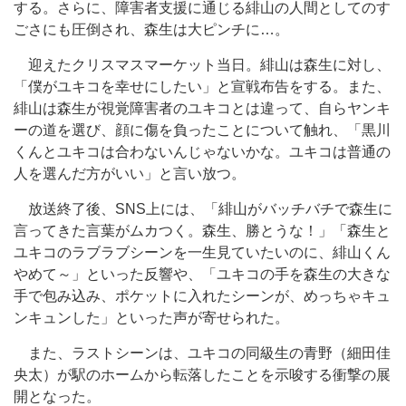
する。さらに、障害者支援に通じる緋山の人間としてのす
ごさにも圧倒され、森生は大ピンチに…。
迎えたクリスマスマーケット当日。緋山は森生に対し、
「僕がユキコを幸せにしたい」と宣戦布告をする。また、
緋山は森生が視覚障害者のユキコとは違って、自らヤンキ
ーの道を選び、顔に傷を負ったことについて触れ、「黒川
くんとユキコは合わないんじゃないかな。ユキコは普通の
人を選んだ方がいい」と言い放つ。
放送終了後、SNS上には、「緋山がバッチバチで森生に
言ってきた言葉がムカつく。森生、勝とうな！」「森生と
ユキコのラブラブシーンを一生見ていたいのに、緋山くん
やめて～」といった反響や、「ユキコの手を森生の大きな
手で包み込み、ポケットに入れたシーンが、めっちゃキュ
ンキュンした」といった声が寄せられた。
また、ラストシーンは、ユキコの同級生の青野（細田佳
央太）が駅のホームから転落したことを示唆する衝撃の展
開となった。