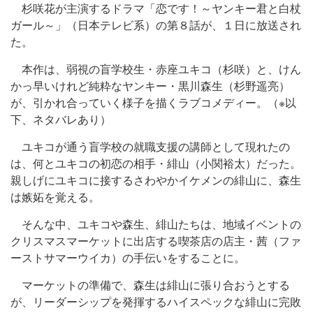
杉咲花が主演するドラマ「恋です！～ヤンキー君と白杖
ガール～」（日本テレビ系）の第８話が、１日に放送され
た。
本作は、弱視の盲学校生・赤座ユキコ（杉咲）と、けん
かっ早いけれど純粋なヤンキー・黒川森生（杉野遥亮）
が、引かれ合っていく様子を描くラブコメディー。（※以
下、ネタバレあり）
ユキコが通う盲学校の就職支援の講師として現れたの
は、何とユキコの初恋の相手・緋山（小関裕太）だった。
親しげにユキコに接するさわやかイケメンの緋山に、森生
は嫉妬を覚える。
そんな中、ユキコや森生、緋山たちは、地域イベントの
クリスマスマーケットに出店する喫茶店の店主・茜（ファ
ーストサマーウイカ）の手伝いをすることに。
マーケットの準備で、森生は緋山に張り合おうとする
が、リーダーシップを発揮するハイスペックな緋山に完敗