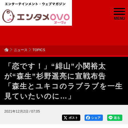
MENU
ニュース
TOPICS
「恋です！」“緋山”小関裕太
が“森生”杉野遥亮に宣戦布告
「森生とユキコのラブラブを一生
見ていたいのに…」
2021年12月2日 / 07:05
ポスト
シェア
送る