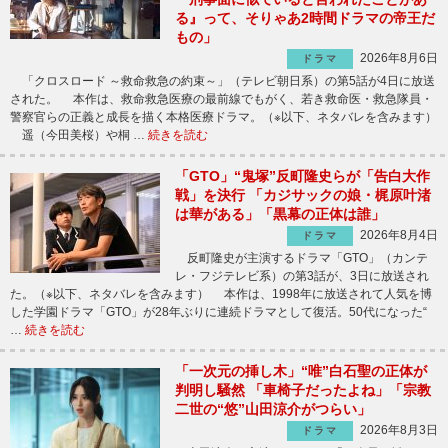
る』って、そりゃあ2時間ドラマの帝王だ
もの」
2026年8月6日
ドラマ
「クロスロード ～救命救急の約束～」（テレビ朝日系）の第5話が4日に放送
された。 本作は、救命救急医療の最前線でもがく、若き救命医・救急隊員・
警察官らの正義と成長を描く本格医療ドラマ。（※以下、ネタバレを含みます）
遥（今田美桜）や桐 …
続きを読む
「GTO」“鬼塚”反町隆史らが「告白大作
戦」を決行 「カジサックの娘・梶原叶渚
は華がある」「黒幕の正体は誰」
2026年8月4日
ドラマ
反町隆史が主演するドラマ「GTO」（カンテ
レ・フジテレビ系）の第3話が、3日に放送され
た。（※以下、ネタバレを含みます） 本作は、1998年に放送されて人気を博
した学園ドラマ「GTO」が28年ぶりに連続ドラマとして復活。50代になった“
…
続きを読む
「一次元の挿し木」“唯”白石聖の正体が
判明し騒然 「車椅子だったよね」「宗教
二世の“悠”山田涼介がつらい」
2026年8月3日
ドラマ