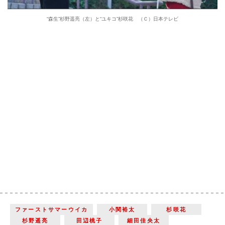
“森生”杉野遥亮（左）と“ユキコ”杉咲花 （Ｃ）日本テレビ
ファーストサマーウイカ
小関裕太
杉咲花
杉野遥亮
田辺桃子
細田佳央太