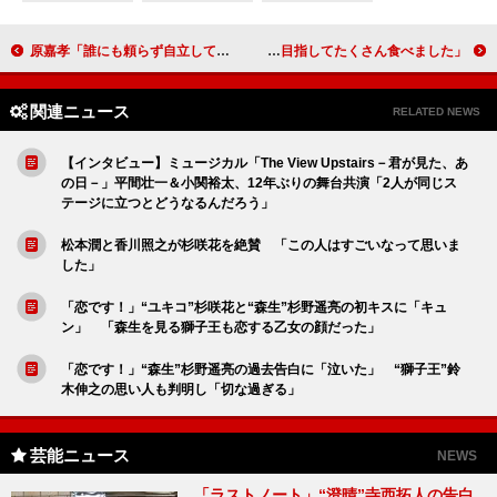
原嘉孝「誰にも頼らず自立していかないと」 ジャニーズJr.卒業後の心境の変化や給料に言及
後藤真希、写真集の撮影前に「あえて体重を増やした」 「フワフワしている体を目指してたくさん食べました」
関連ニュース
RELATED NEWS
【インタビュー】ミュージカル「The View Upstairs－君が見た、あ
の日－」平間壮一＆小関裕太、12年ぶりの舞台共演「2人が同じス
テージに立つとどうなるんだろう」
松本潤と香川照之が杉咲花を絶賛 「この人はすごいなって思いま
した」
「恋です！」“ユキコ”杉咲花と“森生”杉野遥亮の初キスに「キュ
ン」 「森生を見る獅子王も恋する乙女の顔だった」
「恋です！」“森生”杉野遥亮の過去告白に「泣いた」 “獅子王”鈴
木伸之の思い人も判明し「切な過ぎる」
芸能ニュース
NEWS
「ラストノート」“澄晴”寺西拓人の告白