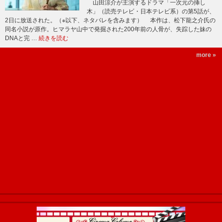
山田涼介が主演するドラマ「一次元の挿し
木」（読売テレビ・日本テレビ系）の第5話が、
2日に放送された。（※以下、ネタバレを含みます） 本作は、松下龍之介氏の
同名小説が原作。ヒマラヤ山中で発掘された200年前の人骨が、失踪した妹の
DNAと完 …
続きを読む
more »