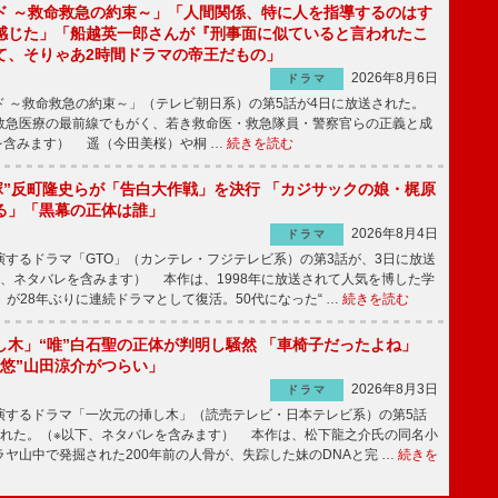
ド ～救命救急の約束～」「人間関係、特に人を指導するのはす
感じた」「船越英一郎さんが『刑事面に似ていると言われたこ
て、そりゃあ2時間ドラマの帝王だもの」
2026年8月6日
ドラマ
 ～救命救急の約束～」（テレビ朝日系）の第5話が4日に放送された。
急医療の最前線でもがく、若き救命医・救急隊員・警察官らの正義と成
を含みます） 遥（今田美桜）や桐 …
続きを読む
鬼塚”反町隆史らが「告白大作戦」を決行 「カジサックの娘・梶原
る」「黒幕の正体は誰」
2026年8月4日
ドラマ
するドラマ「GTO」（カンテレ・フジテレビ系）の第3話が、3日に放送
下、ネタバレを含みます） 本作は、1998年に放送されて人気を博した学
」が28年ぶりに連続ドラマとして復活。50代になった“ …
続きを読む
し木」“唯”白石聖の正体が判明し騒然 「車椅子だったよね」
“悠”山田涼介がつらい」
2026年8月3日
ドラマ
するドラマ「一次元の挿し木」（読売テレビ・日本テレビ系）の第5話
された。（※以下、ネタバレを含みます） 本作は、松下龍之介氏の同名小
ヤ山中で発掘された200年前の人骨が、失踪した妹のDNAと完 …
続きを