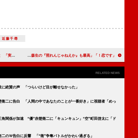
近藤千尋
受けたんです」
「恋です！」最終回“ユキコ”杉咲花と“森生”杉野遥亮が再会 「力強いメッセージをもらった」「森生の『照れんじゃねえか』も最高」
RELATED NEWS
技に絶賛の声 「つらいけど目が離せなかった」
赤楚衛二に告白 「人間の中であなたのことが一番好き」に視聴者「めっ
三角関係が加速 “優”赤楚衛二に「キュンキュン」“空”町田啓太に「ド
楚衛二のＷ告白に反響 「“衛”争奪バトルがかわい過ぎる」