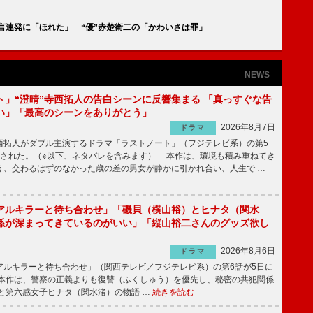
こ、名言連発に「ほれた」 “優”赤楚衛二の「かわいさは罪」
NEWS
ト」“澄晴”寺西拓人の告白シーンに反響集まる 「真っすぐな告
い」「最高のシーンをありがとう」
2026年8月7日
ドラマ
拓人がダブル主演するドラマ「ラストノート」（フジテレビ系）の第5
送された。（※以下、ネタバレを含みます） 本作は、環境も積み重ねてき
う、交わるはずのなかった歳の差の男女が静かに引かれ合い、人生で …
アルキラーと待ち合わせ」「磯貝（横山裕）とヒナタ（関水
係が深まってきているのがいい」「縦山裕二さんのグッズ欲し
2026年8月6日
ドラマ
ルキラーと待ち合わせ」（関西テレビ／フジテレビ系）の第6話が5日に
本作は、警察の正義よりも復讐（ふくしゅう）を優先し、秘密の共犯関係
と第六感女子ヒナタ（関水渚）の物語 …
続きを読む