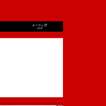
オーヴォ
OVO