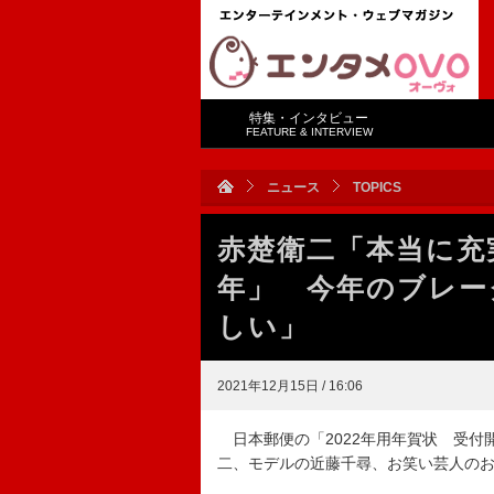
特集・インタビュー
FEATURE & INTERVIEW
ニュース
TOPICS
赤楚衛二「本当に充
年」 今年のブレー
しい」
2021年12月15日 / 16:06
日本郵便の「2022年用年賀状 受付
二、モデルの近藤千尋、お笑い芸人の