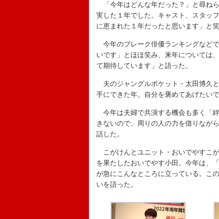
「今年はどんな年だった？」と尋ねら
実した１年でした。キャスト、スタッ
に恵まれた１年だったと思います」と
今年のブレーク俳優ランキングなどで
いです」とほほ笑み、来年については
て期待しています」と語った。
夫のジャングルポケット・太田博久と
手にできた年。自分を褒めてあげたい
今年は夫婦で共演する機会も多く「絆
きないので、周りの人の力を借りながら
話した。
こがけんとユニット・おいでやすこがを
を果たしたおいでやす小田。今年は、「
が急にこんなところに立っている。こ
いを語った。