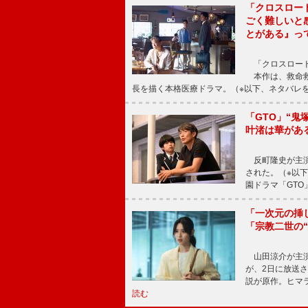
「クロスロー
ごく難しいと
とがある』っ
「クロスロード
本作は、救命救
長を描く本格医療ドラマ。（※以下、ネタバレ
「GTO」“
叶渚は華があ
反町隆史が主演
された。（※以
園ドラマ「GTO
「一次元の挿
「宗教二世の
山田涼介が主演
が、2日に放送
説が原作。ヒマラ
読む