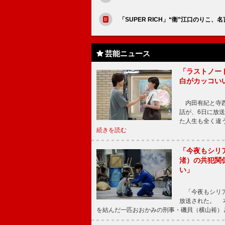
「SUPER RICH」“衛”江口のり
芸能ニュース
「ラストノー
白がカッコい
内田有紀と寺西
話が、6日に放
た人生も全く違
続きを読む
「今夜もシリ
渚）の共犯関
い」
「今夜もシリア
放送された。 
を結んだ一匹おおかみの刑事・磯貝（横山裕）