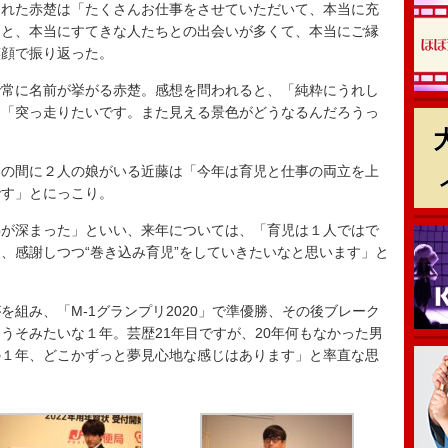
れた赤楚は「たくさんお仕事をさせていただいて、本当に充
フと、本当にすてきな人たちとの出会いが多くて、本当にご縁
笑顔で振り返った。
常に名前が挙がる赤楚。感想を問われると、「純粋にうれし
、「突っ走りたいです。また見える景色がどうなるんだろうっ
の間に２人の娘がいる近藤は「今年は育児と仕事の両立を上
です」とにっこり。
が深まった」といい、来年については、「育児は１人ではで
、感謝しつつ“巻き込み育児”をしていきたいなと思います」と
組み、「M-1グランプリ2020」で準優勝、その後ブレーク
うそみたいな１年。芸歴21年目ですが、20年何もなかった男
の１年、どこかずっと夢見心地な感じはあります」と率直な思