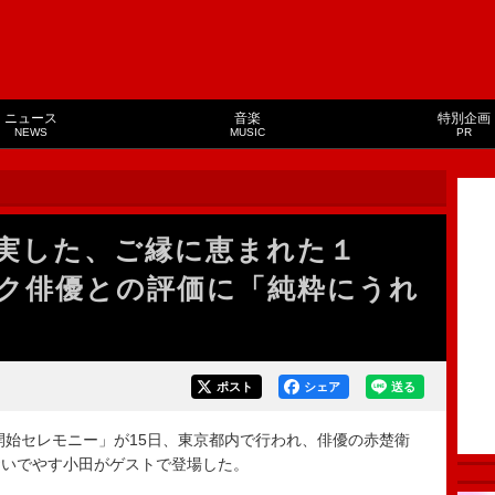
ニュース
音楽
特別企画
NEWS
MUSIC
PR
実した、ご縁に恵まれた１
ク俳優との評価に「純粋にうれ
ポスト
シェア
送る
開始セレモニー」が15日、東京都内で行われ、俳優の赤楚衛
おいでやす小田がゲストで登場した。