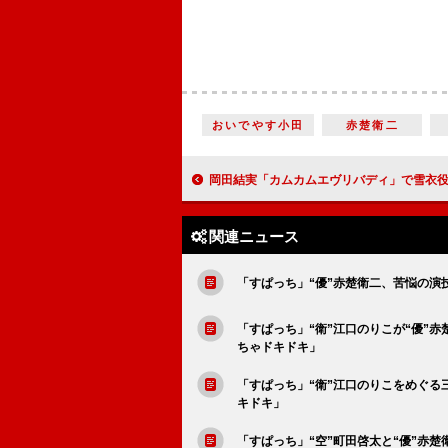
おいでやす小田
赤楚衛二
岡田結実「カムカムエヴリバディ」で雪衣役 「実は私、この作品のヒロインのオーディションを
関連ニュース
「すぱっち」“優”赤楚衛二、苦悩の演
「すぱっち」“衛”江口のりこが“優”
ちゃドキドキ」
「すぱっち」“衛”江口のりこをめぐる
キドキ」
「すぱっち」“空”町田啓太と“優”赤