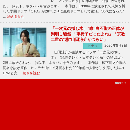
レ・フジテレビ系）の第3話が、3日に放送され
た。（※以下、ネタバレを含みます） 本作は、1998年に放送されて人気を博
した学園ドラマ「GTO」が28年ぶりに連続ドラマとして復活。50代になった“
…
続きを読む
「一次元の挿し木」“唯”白石聖の正体が
判明し騒然 「車椅子だったよね」「宗教
二世の“悠”山田涼介がつらい」
2026年8月3日
ドラマ
山田涼介が主演するドラマ「一次元の挿し
木」（読売テレビ・日本テレビ系）の第5話が、
2日に放送された。（※以下、ネタバレを含みます） 本作は、松下龍之介氏の
同名小説が原作。ヒマラヤ山中で発掘された200年前の人骨が、失踪した妹の
DNAと完 …
続きを読む
more »