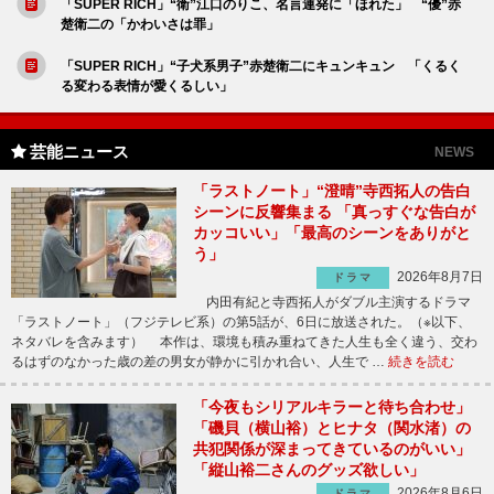
「SUPER RICH」“衛”江口のりこ、名言連発に「ほれた」 “優”赤
楚衛二の「かわいさは罪」
「SUPER RICH」“子犬系男子”赤楚衛二にキュンキュン 「くるく
る変わる表情が愛くるしい」
芸能ニュース
NEWS
「ラストノート」“澄晴”寺西拓人の告白
シーンに反響集まる 「真っすぐな告白が
カッコいい」「最高のシーンをありがと
う」
2026年8月7日
ドラマ
内田有紀と寺西拓人がダブル主演するドラマ
「ラストノート」（フジテレビ系）の第5話が、6日に放送された。（※以下、
ネタバレを含みます） 本作は、環境も積み重ねてきた人生も全く違う、交わ
るはずのなかった歳の差の男女が静かに引かれ合い、人生で …
続きを読む
「今夜もシリアルキラーと待ち合わせ」
「磯貝（横山裕）とヒナタ（関水渚）の
共犯関係が深まってきているのがいい」
「縦山裕二さんのグッズ欲しい」
2026年8月6日
ドラマ