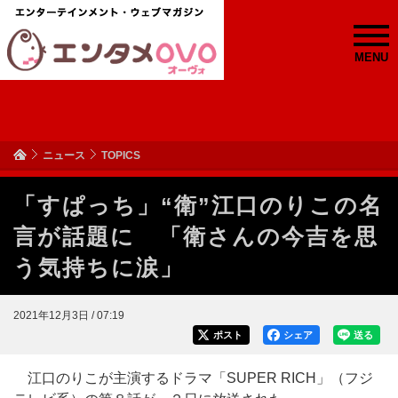
MENU
ニュース
TOPICS
「すぱっち」“衛”江口のりこの名
言が話題に 「衛さんの今吉を思
う気持ちに涙」
2021年12月3日 / 07:19
ポスト
シェア
送る
江口のりこが主演するドラマ「SUPER RICH」（フジ