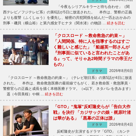
「今夜もシリアルキラーと待ち合わせ」（関
西テレビ／フジテレビ系）の第6話が5日に放送された。 本作は、警察の正義
よりも復讐（ふくしゅう）を優先し、秘密の共犯関係を結んだ一匹おおかみの
刑事・磯貝（横山裕）と第六感女子ヒナタ（関水渚）の物語 …
続きを読む
「クロスロード ～救命救急の約束～」
「人間関係、特に人を指導するのはすご
く難しいと感じた」「船越英一郎さんが
『刑事面に似ていると言われたことがあ
る』って、そりゃあ2時間ドラマの帝王だ
もの」
2026年8月6日
ドラマ
「クロスロード ～救命救急の約束～」（テレビ朝日系）の第5話が4日に放送
された。 本作は、救命救急医療の最前線でもがく、若き救命医・救急隊員・
警察官らの正義と成長を描く本格医療ドラマ。（※以下、ネタバレを含みます）
遥（今田美桜）や桐 …
続きを読む
「GTO」“鬼塚”反町隆史らが「告白大作
戦」を決行 「カジサックの娘・梶原叶渚
は華がある」「黒幕の正体は誰」
2026年8月4日
ドラマ
反町隆史が主演するドラマ「GTO」（カンテ