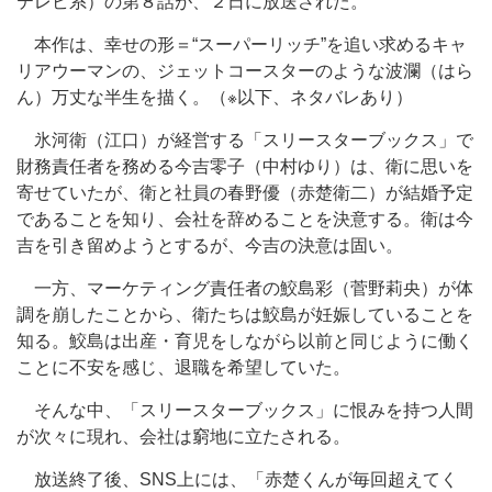
テレビ系）の第８話が、２日に放送された。
本作は、幸せの形＝“スーパーリッチ”を追い求めるキャ
リアウーマンの、ジェットコースターのような波瀾（はら
ん）万丈な半生を描く。（※以下、ネタバレあり）
氷河衛（江口）が経営する「スリースターブックス」で
財務責任者を務める今吉零子（中村ゆり）は、衛に思いを
寄せていたが、衛と社員の春野優（赤楚衛二）が結婚予定
であることを知り、会社を辞めることを決意する。衛は今
吉を引き留めようとするが、今吉の決意は固い。
一方、マーケティング責任者の鮫島彩（菅野莉央）が体
調を崩したことから、衛たちは鮫島が妊娠していることを
知る。鮫島は出産・育児をしながら以前と同じように働く
ことに不安を感じ、退職を希望していた。
そんな中、「スリースターブックス」に恨みを持つ人間
が次々に現れ、会社は窮地に立たされる。
放送終了後、SNS上には、「赤楚くんが毎回超えてく