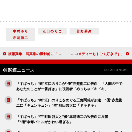
中村ゆり
江口のりこ
菅野莉央
赤楚衛二
後藤真希、写真集の撮影前に「あえて体重を増やした」 「フワフワしている体を目指してたくさん食べました」
吉岡里帆、仕事のモットーは「役を選ばないこと」 「コメディーもすごく好きです」
関連ニュース
RELATED NEWS
「すぱっち」“衛”江口のりこが“優”赤楚衛二に告白 「人間の中で
あなたのことが一番好き」に視聴者「めっちゃドキドキ」
「すぱっち」“衛”江口のりこをめぐる三角関係が加速 “優”赤楚衛
二に「キュンキュン」“空”町田啓太に「ドキドキ」
「すぱっち」“空”町田啓太と“優”赤楚衛二のＷ告白に反響
「“衛”争奪バトルがかわい過ぎる」