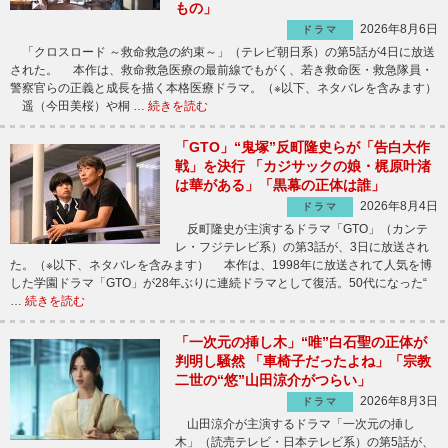
もの」
2026年8月6日
ドラマ
「クロスロード ～救命救急の約束～」（テレビ朝日系）の第5話が4日に放送
された。 本作は、救命救急医療の最前線でもがく、若き救命医・救急隊員・
警察官らの正義と成長を描く本格医療ドラマ。（※以下、ネタバレを含みます）
遥（今田美桜）や桐 …
続きを読む
「GTO」“鬼塚”反町隆史らが「告白大作
戦」を決行 「カジサックの娘・梶原叶渚
は華がある」「黒幕の正体は誰」
2026年8月4日
ドラマ
反町隆史が主演するドラマ「GTO」（カンテ
レ・フジテレビ系）の第3話が、3日に放送され
た。（※以下、ネタバレを含みます） 本作は、1998年に放送されて人気を博
した学園ドラマ「GTO」が28年ぶりに連続ドラマとして復活。50代になった“
…
続きを読む
「一次元の挿し木」“唯”白石聖の正体が
判明し騒然 「車椅子だったよね」「宗教
二世の“悠”山田涼介がつらい」
2026年8月3日
ドラマ
山田涼介が主演するドラマ「一次元の挿し
木」（読売テレビ・日本テレビ系）の第5話が、