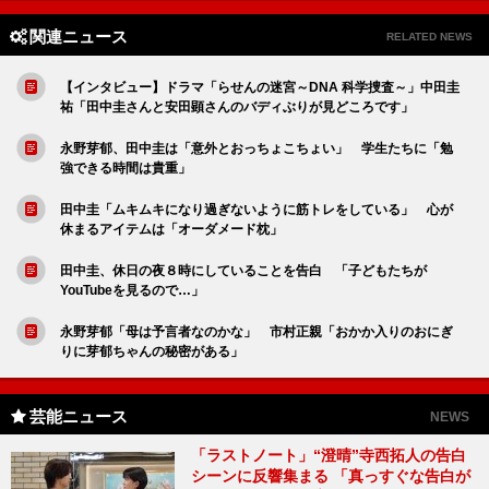
関連ニュース
RELATED NEWS
【インタビュー】ドラマ「らせんの迷宮～DNA 科学捜査～」中田圭
祐「田中圭さんと安田顕さんのバディぶりが見どころです」
永野芽郁、田中圭は「意外とおっちょこちょい」 学生たちに「勉
強できる時間は貴重」
田中圭「ムキムキになり過ぎないように筋トレをしている」 心が
休まるアイテムは「オーダメード枕」
田中圭、休日の夜８時にしていることを告白 「子どもたちが
YouTubeを見るので…」
永野芽郁「母は予言者なのかな」 市村正親「おかか入りのおにぎ
りに芽郁ちゃんの秘密がある」
芸能ニュース
NEWS
「ラストノート」“澄晴”寺西拓人の告白
シーンに反響集まる 「真っすぐな告白が