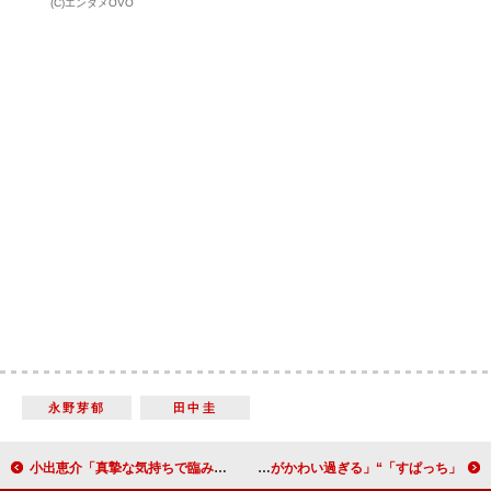
(C)エンタメOVO
永野芽郁
田中圭
小出恵介「真摯な気持ちで臨みたい」 ６年ぶりの舞台で決意表明
「すぱっち」“空”町田啓太と“優”赤楚衛二のＷ告白に反響 「“衛”争奪バトルがかわい過ぎる」