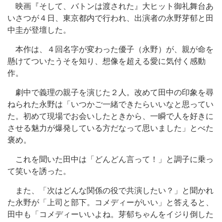
映画『そして、バトンは渡された』大ヒット御礼舞台あ
いさつが４日、東京都内で行われ、出演者の永野芽郁と田
中圭が登壇した。
本作は、４回名字が変わった優子（永野）が、親が命を
懸けてついたうそを知り、想像を超える愛に気付く感動
作。
劇中で義理の親子を演じた２人。改めて田中の印象を尋
ねられた永野は「いつかご一緒できたらいいなと思ってい
た。初めて現場でお会いしたときから、一瞬で人を好きに
させる魅力が爆発している方だなって思いました」とべた
褒め。
これを聞いた田中は「どんどん言って！」と調子に乗っ
て笑いを誘った。
また、「次はどんな関係の役で共演したい？」と聞かれ
た永野が「上司と部下。コメディーがいい」と答えると、
田中も「コメディーいいよね。芽郁ちゃんをイジり倒した