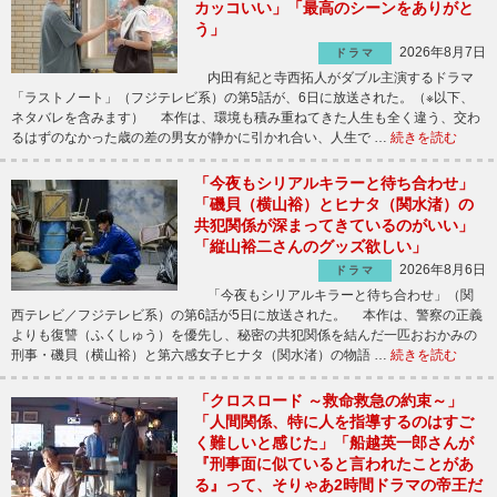
カッコいい」「最高のシーンをありがと
う」
2026年8月7日
ドラマ
内田有紀と寺西拓人がダブル主演するドラマ
「ラストノート」（フジテレビ系）の第5話が、6日に放送された。（※以下、
ネタバレを含みます） 本作は、環境も積み重ねてきた人生も全く違う、交わ
るはずのなかった歳の差の男女が静かに引かれ合い、人生で …
続きを読む
「今夜もシリアルキラーと待ち合わせ」
「磯貝（横山裕）とヒナタ（関水渚）の
共犯関係が深まってきているのがいい」
「縦山裕二さんのグッズ欲しい」
2026年8月6日
ドラマ
「今夜もシリアルキラーと待ち合わせ」（関
西テレビ／フジテレビ系）の第6話が5日に放送された。 本作は、警察の正義
よりも復讐（ふくしゅう）を優先し、秘密の共犯関係を結んだ一匹おおかみの
刑事・磯貝（横山裕）と第六感女子ヒナタ（関水渚）の物語 …
続きを読む
「クロスロード ～救命救急の約束～」
「人間関係、特に人を指導するのはすご
く難しいと感じた」「船越英一郎さんが
『刑事面に似ていると言われたことがあ
る』って、そりゃあ2時間ドラマの帝王だ