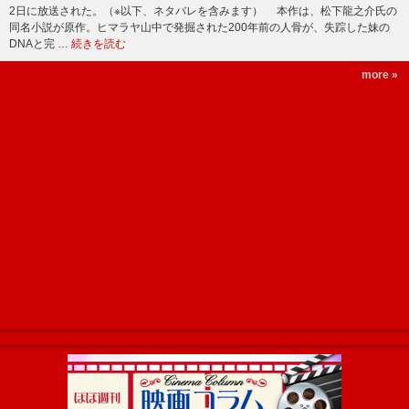
2日に放送された。（※以下、ネタバレを含みます） 本作は、松下龍之介氏の
同名小説が原作。ヒマラヤ山中で発掘された200年前の人骨が、失踪した妹の
DNAと完 …
続きを読む
more »