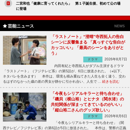
二宮和也「健康に育ってくれたら」 第１子誕生後、初めて公の場
に登場
芸能ニュース
NEWS
「ラストノート」“澄晴”寺西拓人の告白
シーンに反響集まる 「真っすぐな告白が
カッコいい」「最高のシーンをありがと
う」
2026年8月7日
ドラマ
内田有紀と寺西拓人がダブル主演するドラマ
「ラストノート」（フジテレビ系）の第5話が、6日に放送された。（※以下、
ネタバレを含みます） 本作は、環境も積み重ねてきた人生も全く違う、交わ
るはずのなかった歳の差の男女が静かに引かれ合い、人生で …
続きを読む
「今夜もシリアルキラーと待ち合わせ」
「磯貝（横山裕）とヒナタ（関水渚）の
共犯関係が深まってきているのがいい」
「縦山裕二さんのグッズ欲しい」
2026年8月6日
ドラマ
「今夜もシリアルキラーと待ち合わせ」（関
西テレビ／フジテレビ系）の第6話が5日に放送された。 本作は、警察の正義