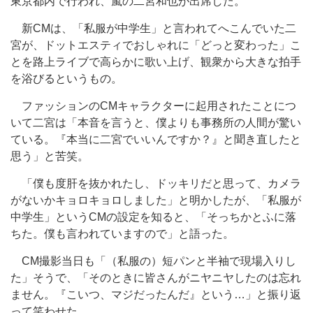
東京都内で行われ、嵐の二宮和也が出席した。
新CMは、「私服が中学生」と言われてへこんでいた二
宮が、ドットエスティでおしゃれに「どっと変わった」こ
とを路上ライブで高らかに歌い上げ、観衆から大きな拍手
を浴びるというもの。
ファッションのCMキャラクターに起用されたことにつ
いて二宮は「本音を言うと、僕よりも事務所の人間が驚い
ている。『本当に二宮でいいんですか？』と聞き直したと
思う」と苦笑。
「僕も度肝を抜かれたし、ドッキリだと思って、カメラ
がないかキョロキョロしました」と明かしたが、「私服が
中学生」というCMの設定を知ると、「そっちかとふに落
ちた。僕も言われていますので」と語った。
CM撮影当日も「（私服の）短パンと半袖で現場入りし
た」そうで、「そのときに皆さんがニヤニヤしたのは忘れ
ません。『こいつ、マジだったんだ』という…」と振り返
って笑わせた。