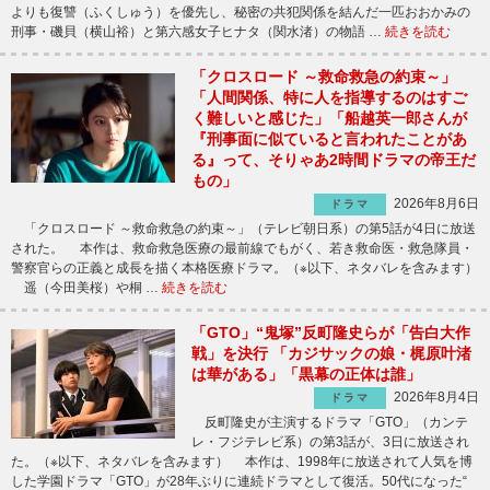
よりも復讐（ふくしゅう）を優先し、秘密の共犯関係を結んだ一匹おおかみの
刑事・磯貝（横山裕）と第六感女子ヒナタ（関水渚）の物語 …
続きを読む
「クロスロード ～救命救急の約束～」
「人間関係、特に人を指導するのはすご
く難しいと感じた」「船越英一郎さんが
『刑事面に似ていると言われたことがあ
る』って、そりゃあ2時間ドラマの帝王だ
もの」
2026年8月6日
ドラマ
「クロスロード ～救命救急の約束～」（テレビ朝日系）の第5話が4日に放送
された。 本作は、救命救急医療の最前線でもがく、若き救命医・救急隊員・
警察官らの正義と成長を描く本格医療ドラマ。（※以下、ネタバレを含みます）
遥（今田美桜）や桐 …
続きを読む
「GTO」“鬼塚”反町隆史らが「告白大作
戦」を決行 「カジサックの娘・梶原叶渚
は華がある」「黒幕の正体は誰」
2026年8月4日
ドラマ
反町隆史が主演するドラマ「GTO」（カンテ
レ・フジテレビ系）の第3話が、3日に放送され
た。（※以下、ネタバレを含みます） 本作は、1998年に放送されて人気を博
した学園ドラマ「GTO」が28年ぶりに連続ドラマとして復活。50代になった“