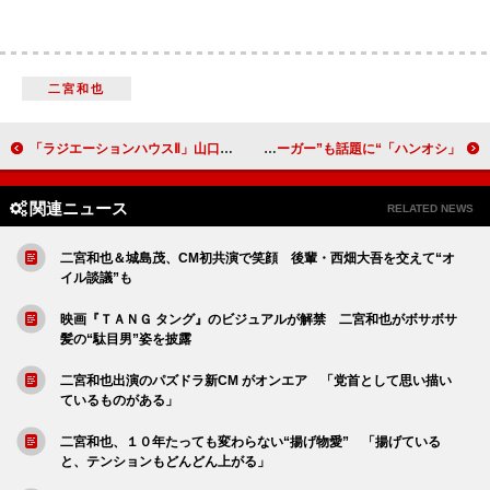
二宮和也
「ラジエーションハウスⅡ」山口紗弥加“たまき”の生き方に反響 「山口紗弥加が髪を上げながら歩く姿にときめいた」
「ハンオシ」“百瀬”坂口健太郎の「ツンデレがたまらん」 「食テロ極まりない」“モモセバーガー”も話題に
関連ニュース
RELATED NEWS
二宮和也＆城島茂、CM初共演で笑顔 後輩・西畑大吾を交えて“オ
イル談議”も
映画『ＴＡＮＧ タング』のビジュアルが解禁 二宮和也がボサボサ
髪の“駄目男”姿を披露
二宮和也出演のパズドラ新CM がオンエア 「党首として思い描い
ているものがある」
二宮和也、１０年たっても変わらない“揚げ物愛” 「揚げている
と、テンションもどんどん上がる」