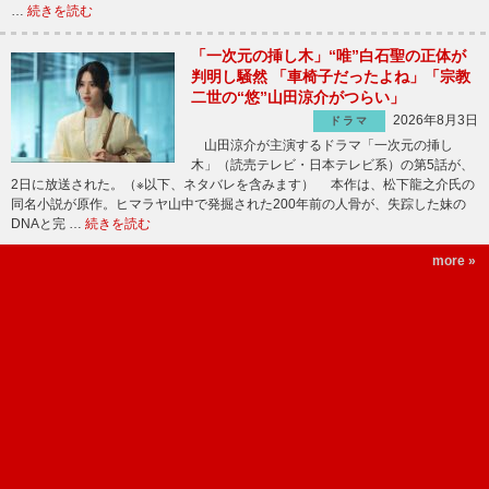
…
続きを読む
「一次元の挿し木」“唯”白石聖の正体が
判明し騒然 「車椅子だったよね」「宗教
二世の“悠”山田涼介がつらい」
2026年8月3日
ドラマ
山田涼介が主演するドラマ「一次元の挿し
木」（読売テレビ・日本テレビ系）の第5話が、
2日に放送された。（※以下、ネタバレを含みます） 本作は、松下龍之介氏の
同名小説が原作。ヒマラヤ山中で発掘された200年前の人骨が、失踪した妹の
DNAと完 …
続きを読む
more »