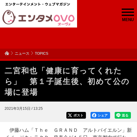
MENU
ニュース
TOPICS
二宮和也「健康に育ってくれた
ら」 第１子誕生後、初めて公の
場に登場
2021年3月15日 / 13:25
ポスト
シェア
送る
伊藤ハム「Ｔｈｅ ＧＲＡＮＤ アルトバイエルン」新