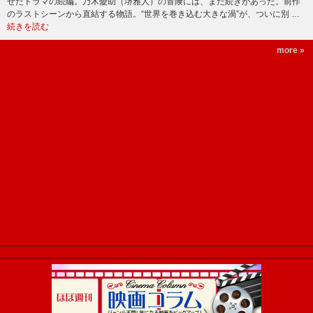
せたドラマの続編。乃木憂助（堺雅人）の冒険には、まだ続きがあった。前作
のラストシーンから直結する物語。“世界を巻き込む大きな渦”が、ついに別 …
続きを読む
more »