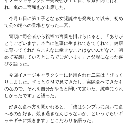
イメージキャラクター発表会が１５日、東京都内で行わ
れ、嵐の二宮和也が出席した。
今月５日に第１子となる女児誕生を発表して以来、初め
て公の場への登場となった二宮。
冒頭に司会者から祝福の言葉を掛けられると、「ありが
とうございます。本当に無事に生まれてきてくれて、健康
に育ってくれたらこんなに幸せなことはないんだなと、初
めて実感しているところでございます」と父親になった喜
びを語った。
今回イメージキャラクターに起用された二宮は「びっく
りしました。ずっとＣＭで見てきたし、実際食べてきたも
のなので、それを自分がやると聞いて驚いた。純粋にうれ
しかったです」と語った。
好きな食べ方を聞かれると、「僕はシンプルに焼いて食
べるのが好き。焼き過ぎなんじゃないか、というぐらいギ
ッチギチに焼きます」とこだわりを語った。