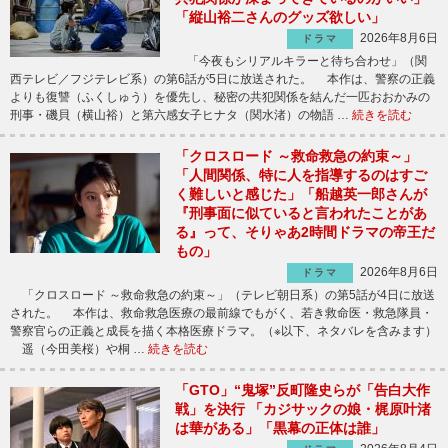
「縦山裕二さんのグッズ欲しい」
2026年8月6日
ドラマ
「今夜もシリアルキラーと待ち合わせ」（関
西テレビ／フジテレビ系）の第6話が5日に放送された。 本作は、警察の正義
よりも復讐（ふくしゅう）を優先し、秘密の共犯関係を結んだ一匹おおかみの
刑事・磯貝（横山裕）と第六感女子ヒナタ（関水渚）の物語 …
続きを読む
「クロスロード ～救命救急の約束～」
「人間関係、特に人を指導するのはすご
く難しいと感じた」「船越英一郎さんが
『刑事面に似ていると言われたことがあ
る』って、そりゃあ2時間ドラマの帝王だ
もの」
2026年8月6日
ドラマ
「クロスロード ～救命救急の約束～」（テレビ朝日系）の第5話が4日に放送
された。 本作は、救命救急医療の最前線でもがく、若き救命医・救急隊員・
警察官らの正義と成長を描く本格医療ドラマ。（※以下、ネタバレを含みます）
遥（今田美桜）や桐 …
続きを読む
「GTO」“鬼塚”反町隆史らが「告白大作
戦」を決行 「カジサックの娘・梶原叶渚
は華がある」「黒幕の正体は誰」