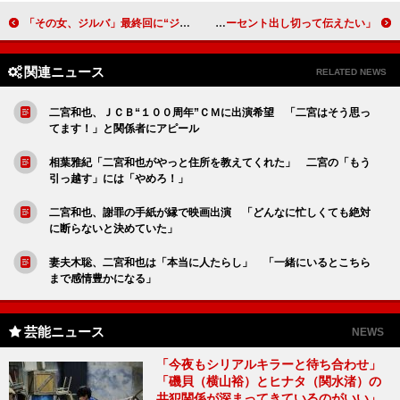
「その女、ジルバ」最終回に“ジルバロス”続出 「池脇千鶴の演技力に拍手」
乃木坂・樋口日奈、初主演舞台のフラダンスを披露 「１００パーセント出し切って伝えたい」
関連ニュース
RELATED NEWS
二宮和也、ＪＣＢ“１００周年”ＣＭに出演希望 「二宮はそう思っ
てます！」と関係者にアピール
相葉雅紀「二宮和也がやっと住所を教えてくれた」 二宮の「もう
引っ越す」には「やめろ！」
二宮和也、謝罪の手紙が縁で映画出演 「どんなに忙しくても絶対
に断らないと決めていた」
妻夫木聡、二宮和也は「本当に人たらし」 「一緒にいるとこちら
まで感情豊かになる」
芸能ニュース
NEWS
「今夜もシリアルキラーと待ち合わせ」
「磯貝（横山裕）とヒナタ（関水渚）の
共犯関係が深まってきているのがいい」