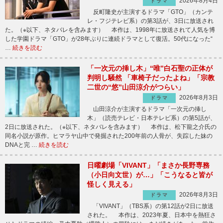
2026年8月4日
ドラマ
反町隆史が主演するドラマ「GTO」（カンテ
レ・フジテレビ系）の第3話が、3日に放送され
た。（※以下、ネタバレを含みます） 本作は、1998年に放送されて人気を博
した学園ドラマ「GTO」が28年ぶりに連続ドラマとして復活。50代になった“
…
続きを読む
「一次元の挿し木」“唯”白石聖の正体が
判明し騒然 「車椅子だったよね」「宗教
二世の“悠”山田涼介がつらい」
2026年8月3日
ドラマ
山田涼介が主演するドラマ「一次元の挿し
木」（読売テレビ・日本テレビ系）の第5話が、
2日に放送された。（※以下、ネタバレを含みます） 本作は、松下龍之介氏の
同名小説が原作。ヒマラヤ山中で発掘された200年前の人骨が、失踪した妹の
DNAと完 …
続きを読む
日曜劇場「VIVANT」「まさか長野専務
（小日向文世）が…」「こうなると皆が
怪しく見える」
2026年8月3日
ドラマ
「VIVANT」（TBS系）の第12話が2日に放送
された。 本作は、2023年夏、日本中を熱狂さ