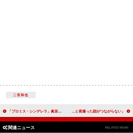
二宮和也
「プロミス・シンデレラ」眞栄田郷敦“ツンデレ壱成”がデレ期に突入！ 「かわい過ぎて母性が限界！」
鈴木亮平“夕方ヒゲ、ゼロ”達成に喜び 「朝撮った顔と夜撮った顔がつながらない」
関連ニュース
RELATED NEWS