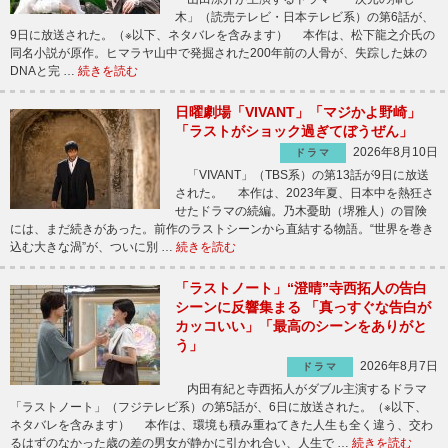
木」（読売テレビ・日本テレビ系）の第6話が、
9日に放送された。（※以下、ネタバレを含みます） 本作は、松下龍之介氏の
同名小説が原作。ヒマラヤ山中で発掘された200年前の人骨が、失踪した妹の
DNAと完 …
続きを読む
日曜劇場「VIVANT」「マジかよ野崎」
「ラストがショック過ぎてぼうぜん」
2026年8月10日
ドラマ
「VIVANT」（TBS系）の第13話が9日に放送
された。 本作は、2023年夏、日本中を熱狂さ
せたドラマの続編。乃木憂助（堺雅人）の冒険
には、まだ続きがあった。前作のラストシーンから直結する物語。“世界を巻き
込む大きな渦”が、ついに別 …
続きを読む
「ラストノート」“澄晴”寺西拓人の告白
シーンに反響集まる 「真っすぐな告白が
カッコいい」「最高のシーンをありがと
う」
2026年8月7日
ドラマ
内田有紀と寺西拓人がダブル主演するドラマ
「ラストノート」（フジテレビ系）の第5話が、6日に放送された。（※以下、
ネタバレを含みます） 本作は、環境も積み重ねてきた人生も全く違う、交わ
るはずのなかった歳の差の男女が静かに引かれ合い、人生で …
続きを読む