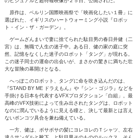
のビジュアルと超特報映像が２５日、公開された。
原作は、ベルリン国際映画祭で「映画化したい１冊」に
選ばれた、イギリスのハートウォーミング小説『ロボッ
ト・イン・ザ・ガーデン』。
ゲームざんまいで妻に捨てられた駄目男の春日井健（二
宮）は、無職で人生の迷子中。ある日、健の家の庭に突
然、記憶をなくした迷子のロボット「タング」が現れる。
この迷子同士の運命の出会いが、まさかの驚きに満ちた壮
大な冒険の幕開けとなる。
へっぽこのロボット、タングに命を吹き込んだのは、
『STAND BY ME ドラえもん』や『シン・ゴジラ』などを
手掛ける日本を代表するVFXプロダクション「白組」。最
高峰のVFX技術によって生み出されたタングは、ロボット
なのに潤んでいるように見える瞳と、決して最新とは言え
ないポンコツ具合を兼ね備えている。
一方、健は、ボサボサの髪にヨレヨレのＴシャツ、左右
違うサンダルと靴下…と駄目男そのもののルックス。そん