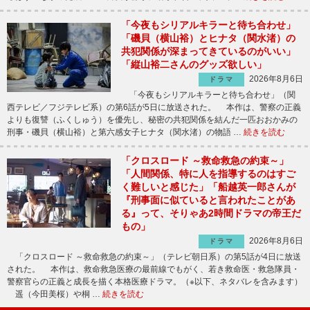
「今夜もシリアルキラーと待ち合わせ」
「磯貝（横山裕）とヒナタ（関水渚）の
共犯関係が深まってきているのがいい」
「縦山裕二さんのグッズ欲しい」
2026年8月6日
ドラマ
「今夜もシリアルキラーと待ち合わせ」（関
西テレビ／フジテレビ系）の第6話が5日に放送された。 本作は、警察の正義
よりも復讐（ふくしゅう）を優先し、秘密の共犯関係を結んだ一匹おおかみの
刑事・磯貝（横山裕）と第六感女子ヒナタ（関水渚）の物語 …
続きを読む
「クロスロード ～救命救急の約束～」
「人間関係、特に人を指導するのはすご
く難しいと感じた」「船越英一郎さんが
『刑事面に似ていると言われたことがあ
る』って、そりゃあ2時間ドラマの帝王だ
もの」
2026年8月6日
ドラマ
「クロスロード ～救命救急の約束～」（テレビ朝日系）の第5話が4日に放送
された。 本作は、救命救急医療の最前線でもがく、若き救命医・救急隊員・
警察官らの正義と成長を描く本格医療ドラマ。（※以下、ネタバレを含みます）
遥（今田美桜）や桐 …
続きを読む