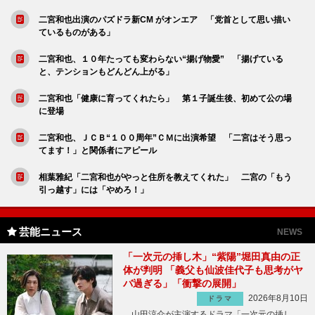
二宮和也出演のパズドラ新CM がオンエア 「党首として思い描い
ているものがある」
二宮和也、１０年たっても変わらない“揚げ物愛” 「揚げている
と、テンションもどんどん上がる」
二宮和也「健康に育ってくれたら」 第１子誕生後、初めて公の場
に登場
二宮和也、ＪＣＢ“１００周年”ＣＭに出演希望 「二宮はそう思っ
てます！」と関係者にアピール
相葉雅紀「二宮和也がやっと住所を教えてくれた」 二宮の「もう
引っ越す」には「やめろ！」
芸能ニュース
NEWS
「一次元の挿し木」“紫陽”堀田真由の正
体が判明 「義父も仙波佳代子も思考がヤ
バ過ぎる」「衝撃の展開」
2026年8月10日
ドラマ
山田涼介が主演するドラマ「一次元の挿し