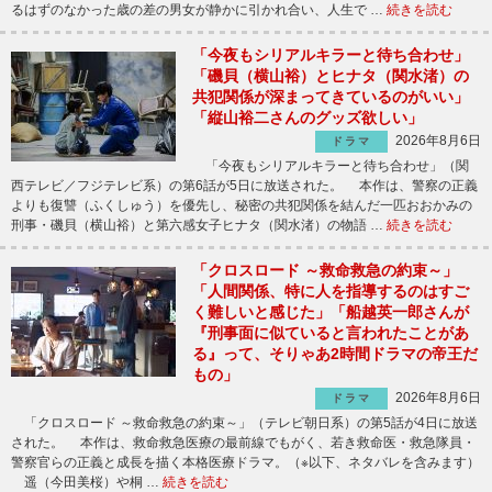
るはずのなかった歳の差の男女が静かに引かれ合い、人生で …
続きを読む
「今夜もシリアルキラーと待ち合わせ」
「磯貝（横山裕）とヒナタ（関水渚）の
共犯関係が深まってきているのがいい」
「縦山裕二さんのグッズ欲しい」
2026年8月6日
ドラマ
「今夜もシリアルキラーと待ち合わせ」（関
西テレビ／フジテレビ系）の第6話が5日に放送された。 本作は、警察の正義
よりも復讐（ふくしゅう）を優先し、秘密の共犯関係を結んだ一匹おおかみの
刑事・磯貝（横山裕）と第六感女子ヒナタ（関水渚）の物語 …
続きを読む
「クロスロード ～救命救急の約束～」
「人間関係、特に人を指導するのはすご
く難しいと感じた」「船越英一郎さんが
『刑事面に似ていると言われたことがあ
る』って、そりゃあ2時間ドラマの帝王だ
もの」
2026年8月6日
ドラマ
「クロスロード ～救命救急の約束～」（テレビ朝日系）の第5話が4日に放送
された。 本作は、救命救急医療の最前線でもがく、若き救命医・救急隊員・
警察官らの正義と成長を描く本格医療ドラマ。（※以下、ネタバレを含みます）
遥（今田美桜）や桐 …
続きを読む