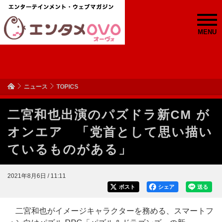
MENU
ニュース
TOPICS
二宮和也出演のパズドラ新CM が
オンエア 「党首として思い描い
ているものがある」
2021年8月6日 / 11:11
ポスト
シェア
送る
二宮和也がイメージキャラクターを務める、スマートフ