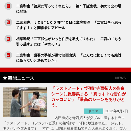
二宮和也「健康に育ってくれたら」 第１子誕生後、初めて公の場
に登場
二宮和也、ＪＣＢ“１００周年”ＣＭに出演希望 「二宮はそう思っ
てます！」と関係者にアピール
相葉雅紀「二宮和也がやっと住所を教えてくれた」 二宮の「もう
引っ越す」には「やめろ！」
二宮和也、謝罪の手紙が縁で映画出演 「どんなに忙しくても絶対
に断らないと決めていた」
芸能ニュース
NEWS
「ラストノート」“澄晴”寺西拓人の告白
シーンに反響集まる 「真っすぐな告白が
カッコいい」「最高のシーンをありがと
う」
2026年8月7日
ドラマ
内田有紀と寺西拓人がダブル主演するドラマ
「ラストノート」（フジテレビ系）の第5話が、6日に放送された。（※以下、
ネタバレを含みます） 本作は、環境も積み重ねてきた人生も全く違う、交わ