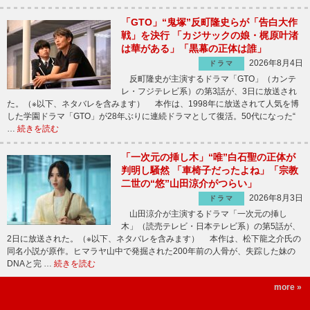
「GTO」“鬼塚”反町隆史らが「告白大作
戦」を決行 「カジサックの娘・梶原叶渚
は華がある」「黒幕の正体は誰」
2026年8月4日
ドラマ
反町隆史が主演するドラマ「GTO」（カンテ
レ・フジテレビ系）の第3話が、3日に放送され
た。（※以下、ネタバレを含みます） 本作は、1998年に放送されて人気を博
した学園ドラマ「GTO」が28年ぶりに連続ドラマとして復活。50代になった“
…
続きを読む
「一次元の挿し木」“唯”白石聖の正体が
判明し騒然 「車椅子だったよね」「宗教
二世の“悠”山田涼介がつらい」
2026年8月3日
ドラマ
山田涼介が主演するドラマ「一次元の挿し
木」（読売テレビ・日本テレビ系）の第5話が、
2日に放送された。（※以下、ネタバレを含みます） 本作は、松下龍之介氏の
同名小説が原作。ヒマラヤ山中で発掘された200年前の人骨が、失踪した妹の
DNAと完 …
続きを読む
more »