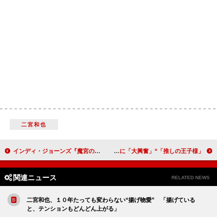
二宮和也
インディ・ジョーンズ『魔宮の伝説』＆『最後の聖戦』 「金曜ロードショー」で９月24日から２週連続放送が決定
「推しの王子様」“杏奈”白石聖の告白に「ドキドキした」 ディーン・フジオカ＆渡邊圭祐のＷ壁ドンの予告に「大興奮」
関連ニュース
RELATED NEWS
二宮和也、１０年たっても変わらない“揚げ物愛” 「揚げている
と、テンションもどんどん上がる」