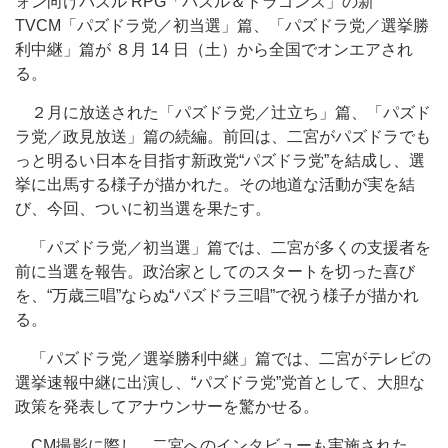
ォン向けパズル RPG「パズル＆ドラゴンズ」の新
TVCM「パズドラ党／初当選」篇、「パズドラ党／選挙勝
利中継」篇が ８月 14 日（土）から全国でオンエアされ
る。
２月に放送された「パズドラ党／辻立ち」篇、「パズド
ラ党／政見放送」篇の続編。前回は、二宮がパズドラでも
っと明るい日本を目指す新政党“パズドラ党”を結成し、選
挙に出馬する様子が描かれた。その地道な活動が実を結
び、今回、ついに初当選を果たす。
「パズドラ党／初当選」篇では、二宮が多くの支援者を
前に当選を報告。政治家としてのスタートを切った喜び
を、“万歳三唱”ならぬ“パズドラ三唱”で祝う様子が描かれ
る。
「パズドラ党／選挙勝利中継」篇では、二宮がテレビの
選挙速報中継に出演し、“パズドラ党”党首として、大胆な
政策を発表してアナウンサーを驚かせる。
CM撮影に際し、二宮へのインタビューも実施された。