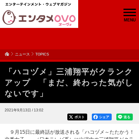
MENU
ニュース
TOPICS
「ハコヅメ」三浦翔平がクランク
アップ 「まだ、終わった気がし
ないです」
2021年9月13日 / 13:02
ポスト
シェア
送る
９月15日に最終話が放送される「ハコヅメ～たたかう！