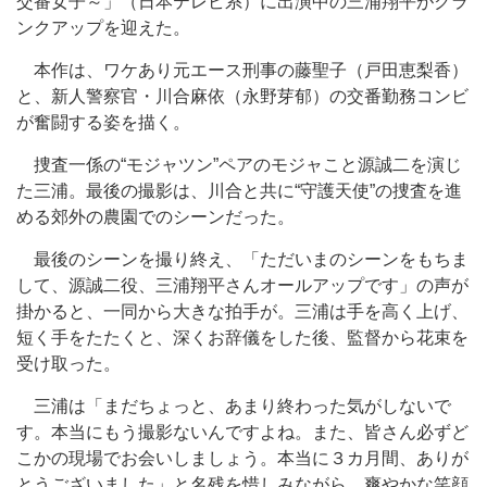
交番女子～」（日本テレビ系）に出演中の三浦翔平がクラ
ンクアップを迎えた。
本作は、ワケあり元エース刑事の藤聖子（戸田恵梨香）
と、新人警察官・川合麻依（永野芽郁）の交番勤務コンビ
が奮闘する姿を描く。
捜査一係の“モジャツン”ペアのモジャこと源誠二を演じ
た三浦。最後の撮影は、川合と共に“守護天使”の捜査を進
める郊外の農園でのシーンだった。
最後のシーンを撮り終え、「ただいまのシーンをもちま
して、源誠二役、三浦翔平さんオールアップです」の声が
掛かると、一同から大きな拍手が。三浦は手を高く上げ、
短く手をたたくと、深くお辞儀をした後、監督から花束を
受け取った。
三浦は「まだちょっと、あまり終わった気がしないで
す。本当にもう撮影ないんですよね。また、皆さん必ずど
こかの現場でお会いしましょう。本当に３カ月間、ありが
とうございました」と名残を惜しみながら、爽やかな笑顔