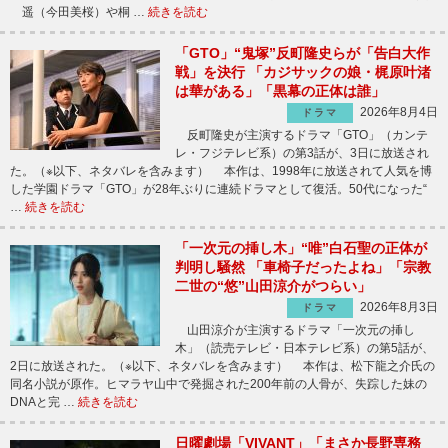
遥（今田美桜）や桐 …
続きを読む
「GTO」“鬼塚”反町隆史らが「告白大作
戦」を決行 「カジサックの娘・梶原叶渚
は華がある」「黒幕の正体は誰」
2026年8月4日
ドラマ
反町隆史が主演するドラマ「GTO」（カンテ
レ・フジテレビ系）の第3話が、3日に放送され
た。（※以下、ネタバレを含みます） 本作は、1998年に放送されて人気を博
した学園ドラマ「GTO」が28年ぶりに連続ドラマとして復活。50代になった“
…
続きを読む
「一次元の挿し木」“唯”白石聖の正体が
判明し騒然 「車椅子だったよね」「宗教
二世の“悠”山田涼介がつらい」
2026年8月3日
ドラマ
山田涼介が主演するドラマ「一次元の挿し
木」（読売テレビ・日本テレビ系）の第5話が、
2日に放送された。（※以下、ネタバレを含みます） 本作は、松下龍之介氏の
同名小説が原作。ヒマラヤ山中で発掘された200年前の人骨が、失踪した妹の
DNAと完 …
続きを読む
日曜劇場「VIVANT」「まさか長野専務