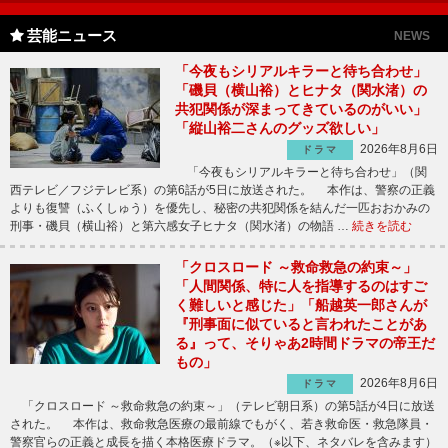
芸能ニュース
NEWS
「今夜もシリアルキラーと待ち合わせ」
「磯貝（横山裕）とヒナタ（関水渚）の
共犯関係が深まってきているのがいい」
「縦山裕二さんのグッズ欲しい」
2026年8月6日
ドラマ
「今夜もシリアルキラーと待ち合わせ」（関
西テレビ／フジテレビ系）の第6話が5日に放送された。 本作は、警察の正義
よりも復讐（ふくしゅう）を優先し、秘密の共犯関係を結んだ一匹おおかみの
刑事・磯貝（横山裕）と第六感女子ヒナタ（関水渚）の物語 …
続きを読む
「クロスロード ～救命救急の約束～」
「人間関係、特に人を指導するのはすご
く難しいと感じた」「船越英一郎さんが
『刑事面に似ていると言われたことがあ
る』って、そりゃあ2時間ドラマの帝王だ
もの」
2026年8月6日
ドラマ
「クロスロード ～救命救急の約束～」（テレビ朝日系）の第5話が4日に放送
された。 本作は、救命救急医療の最前線でもがく、若き救命医・救急隊員・
警察官らの正義と成長を描く本格医療ドラマ。（※以下、ネタバレを含みます）