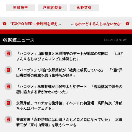
三浦翔平
戸田恵梨香
永野芽郁
「TOKYO MER」最終回を迎え、続編希望の声が殺到 「音羽先生が涙を流したシーンは一番泣いた」
さまぁ～ず、微アルコール飲料をPR 三村マサカズ「カミさんもホッとするんじゃないかな」
関連ニュース
RELATED NEWS
「ハコヅメ」山田裕貴と三浦翔平のデートが地獄の展開に 「山ぴ
ょん＆もじゃぴょんコンビに爆笑した」
「ハコヅメ」“川合”永野芽郁が「確実に成長している」 「“藤”戸
田恵梨香の後輩を思う気持ちが好き」
「ハコヅメ」永野芽郁が小関裕太と初デート 「救助講習で川合の
恋に協力する皆がかわいかった」
永野芽郁、コロナから復帰後、イベントに初登場 高田純次「芽郁
ちゃんはパーフェクト」
菅田将暉「永野芽郁には山田さんもメロメロになっていた」 沢田
研二が「東村山音頭」を歌うシーンも