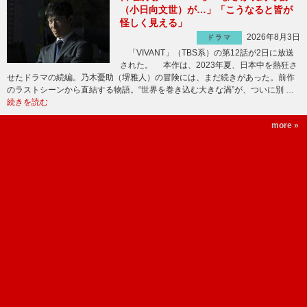
（小日向文世）が…」「こうなると皆が
怪しく見える」
2026年8月3日
ドラマ
「VIVANT」（TBS系）の第12話が2日に放送
された。 本作は、2023年夏、日本中を熱狂さ
せたドラマの続編。乃木憂助（堺雅人）の冒険には、まだ続きがあった。前作
のラストシーンから直結する物語。“世界を巻き込む大きな渦”が、ついに別 …
続きを読む
more »