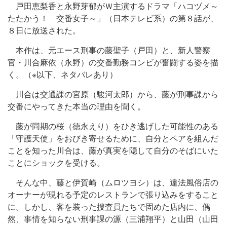
戸田恵梨香と永野芽郁がＷ主演するドラマ「ハコヅメ～
たたかう！ 交番女子～」（日本テレビ系）の第８話が、
８日に放送された。
本作は、元エース刑事の藤聖子（戸田）と、新人警察
官・川合麻依（永野）の交番勤務コンビが奮闘する姿を描
く。（※以下、ネタバレあり）
川合は交通課の宮原（駿河太郎）から、藤が刑事課から
交番にやってきた本当の理由を聞く。
藤が同期の桜（徳永えり）をひき逃げした可能性のある
「守護天使」をおびき寄せるために、自分とペアを組んだ
ことを知った川合は、藤が真実を隠して自分のそばにいた
ことにショックを受ける。
そんな中、藤と伊賀崎（ムロツヨシ）は、違法風俗店の
オーナーが現れる予定のレストランで張り込みをすること
に。しかし、客を装った捜査員たちで固めた店内に、偶
然、事情を知らない刑事課の源（三浦翔平）と山田（山田