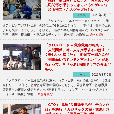
共犯関係が深まってきているのがいい」
「縦山裕二さんのグッズ欲しい」
2026年8月6日
ドラマ
「今夜もシリアルキラーと待ち合わせ」（関
西テレビ／フジテレビ系）の第6話が5日に放送された。 本作は、警察の正義
よりも復讐（ふくしゅう）を優先し、秘密の共犯関係を結んだ一匹おおかみの
刑事・磯貝（横山裕）と第六感女子ヒナタ（関水渚）の物語 …
続きを読む
「クロスロード ～救命救急の約束～」
「人間関係、特に人を指導するのはすご
く難しいと感じた」「船越英一郎さんが
『刑事面に似ていると言われたことがあ
る』って、そりゃあ2時間ドラマの帝王だ
もの」
2026年8月6日
ドラマ
「クロスロード ～救命救急の約束～」（テレビ朝日系）の第5話が4日に放送
された。 本作は、救命救急医療の最前線でもがく、若き救命医・救急隊員・
警察官らの正義と成長を描く本格医療ドラマ。（※以下、ネタバレを含みます）
遥（今田美桜）や桐 …
続きを読む
「GTO」“鬼塚”反町隆史らが「告白大作
戦」を決行 「カジサックの娘・梶原叶渚