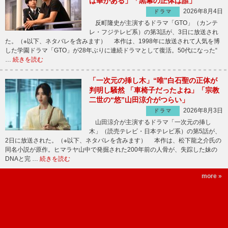
は華がある」「黒幕の正体は誰」
2026年8月4日
ドラマ
反町隆史が主演するドラマ「GTO」（カンテ
レ・フジテレビ系）の第3話が、3日に放送され
た。（※以下、ネタバレを含みます） 本作は、1998年に放送されて人気を博
した学園ドラマ「GTO」が28年ぶりに連続ドラマとして復活。50代になった“
…
続きを読む
「一次元の挿し木」“唯”白石聖の正体が
判明し騒然 「車椅子だったよね」「宗教
二世の“悠”山田涼介がつらい」
2026年8月3日
ドラマ
山田涼介が主演するドラマ「一次元の挿し
木」（読売テレビ・日本テレビ系）の第5話が、
2日に放送された。（※以下、ネタバレを含みます） 本作は、松下龍之介氏の
同名小説が原作。ヒマラヤ山中で発掘された200年前の人骨が、失踪した妹の
DNAと完 …
続きを読む
more »