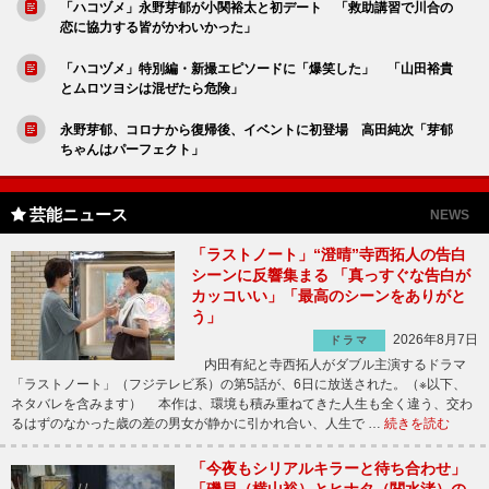
「ハコヅメ」永野芽郁が小関裕太と初デート 「救助講習で川合の
恋に協力する皆がかわいかった」
「ハコヅメ」特別編・新撮エピソードに「爆笑した」 「山田裕貴
とムロツヨシは混ぜたら危険」
永野芽郁、コロナから復帰後、イベントに初登場 高田純次「芽郁
ちゃんはパーフェクト」
芸能ニュース
NEWS
「ラストノート」“澄晴”寺西拓人の告白
シーンに反響集まる 「真っすぐな告白が
カッコいい」「最高のシーンをありがと
う」
2026年8月7日
ドラマ
内田有紀と寺西拓人がダブル主演するドラマ
「ラストノート」（フジテレビ系）の第5話が、6日に放送された。（※以下、
ネタバレを含みます） 本作は、環境も積み重ねてきた人生も全く違う、交わ
るはずのなかった歳の差の男女が静かに引かれ合い、人生で …
続きを読む
「今夜もシリアルキラーと待ち合わせ」
「磯貝（横山裕）とヒナタ（関水渚）の