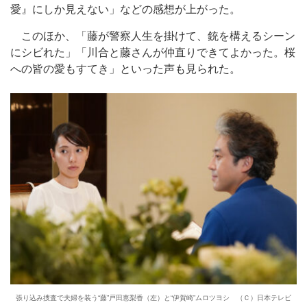
愛』にしか見えない」などの感想が上がった。
このほか、「藤が警察人生を掛けて、銃を構えるシーン
にシビれた」「川合と藤さんが仲直りできてよかった。桜
への皆の愛もすてき」といった声も見られた。
張り込み捜査で夫婦を装う“藤”戸田恵梨香（左）と“伊賀崎”ムロツヨシ （Ｃ）日本テレビ