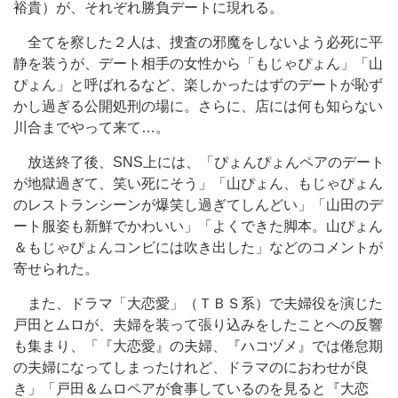
裕貴）が、それぞれ勝負デートに現れる。
全てを察した２人は、捜査の邪魔をしないよう必死に平
静を装うが、デート相手の女性から「もじゃぴょん」「山
ぴょん」と呼ばれるなど、楽しかったはずのデートが恥ず
かし過ぎる公開処刑の場に。さらに、店には何も知らない
川合までやって来て…。
放送終了後、SNS上には、「ぴょんぴょんペアのデート
が地獄過ぎて、笑い死にそう」「山ぴょん、もじゃぴょん
のレストランシーンが爆笑し過ぎてしんどい」「山田のデ
ート服姿も新鮮でかわいい」「よくできた脚本。山ぴょん
＆もじゃぴょんコンビには吹き出した」などのコメントが
寄せられた。
また、ドラマ「大恋愛」（ＴＢＳ系）で夫婦役を演じた
戸田とムロが、夫婦を装って張り込みをしたことへの反響
も集まり、「『大恋愛』の夫婦、『ハコヅメ』では倦怠期
の夫婦になってしまったけれど、ドラマのにおわせが良
き」「戸田＆ムロペアが食事しているのを見ると『大恋