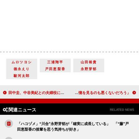
ムロツヨシ
三浦翔平
山田裕貴
徳永えり
戸田恵梨香
永野芽郁
駿河太郎
田中圭、中谷美紀との夫婦役に「緊張しました。ハラハラしてました」 中谷「それ、どういう意味ですか？」
ぺこぱ松陰寺、他人の記憶に潜入できるとしたら 「宮迫さんや渡部さんの記憶を見るのも悪くないだろう」
関連ニュース
RELATED NEWS
「ハコヅメ」“川合”永野芽郁が「確実に成長している」 「“藤”戸
田恵梨香の後輩を思う気持ちが好き」