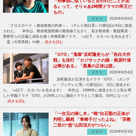
『刑事面に似ていると言われたことがあ
る』って、そりゃあ2時間ドラマの帝王だ
もの」
2026年8月6日
ドラマ
「クロスロード ～救命救急の約束～」（テレビ朝日系）の第5話が4日に放送
された。 本作は、救命救急医療の最前線でもがく、若き救命医・救急隊員・
警察官らの正義と成長を描く本格医療ドラマ。（※以下、ネタバレを含みます）
遥（今田美桜）や桐 …
続きを読む
「GTO」“鬼塚”反町隆史らが「告白大作
戦」を決行 「カジサックの娘・梶原叶渚
は華がある」「黒幕の正体は誰」
2026年8月4日
ドラマ
反町隆史が主演するドラマ「GTO」（カンテ
レ・フジテレビ系）の第3話が、3日に放送され
た。（※以下、ネタバレを含みます） 本作は、1998年に放送されて人気を博
した学園ドラマ「GTO」が28年ぶりに連続ドラマとして復活。50代になった“
…
続きを読む
「一次元の挿し木」“唯”白石聖の正体が
判明し騒然 「車椅子だったよね」「宗教
二世の“悠”山田涼介がつらい」
2026年8月3日
ドラマ