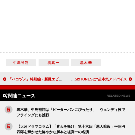
中島裕翔
堤真一
黒木華
「ハコヅメ」特別編・新撮エピソードに「爆笑した」 「山田裕貴とムロツヨシは混ぜたら危険」
金スマ「超貴重なゲストすぎて入りきらなかったSP」 中居正広、後輩のSixTONESに“超本気アドバイス”
関連ニュース
RELATED NEWS
黒木華、中島裕翔は「ピーターパンにぴったり」 ウェンディ役で
フライングにも挑戦
【大河ドラマコラム】「青天を衝け」第十六回「恩人暗殺」平岡円
四郎を輝かせた鮮やかな脚本と堤真一の名演