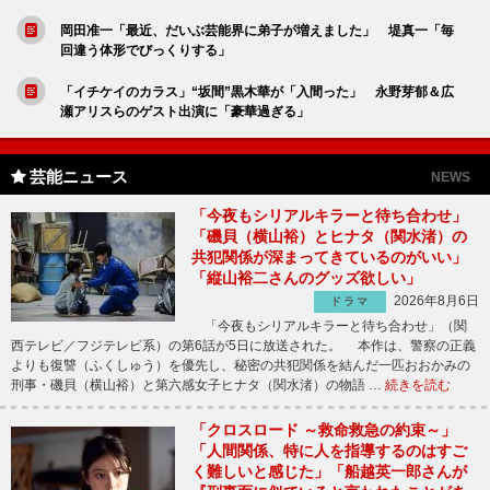
岡田准一「最近、だいぶ芸能界に弟子が増えました」 堤真一「毎
回違う体形でびっくりする」
「イチケイのカラス」“坂間”黒木華が「入間った」 永野芽郁＆広
瀬アリスらのゲスト出演に「豪華過ぎる」
芸能ニュース
NEWS
「今夜もシリアルキラーと待ち合わせ」
「磯貝（横山裕）とヒナタ（関水渚）の
共犯関係が深まってきているのがいい」
「縦山裕二さんのグッズ欲しい」
2026年8月6日
ドラマ
「今夜もシリアルキラーと待ち合わせ」（関
西テレビ／フジテレビ系）の第6話が5日に放送された。 本作は、警察の正義
よりも復讐（ふくしゅう）を優先し、秘密の共犯関係を結んだ一匹おおかみの
刑事・磯貝（横山裕）と第六感女子ヒナタ（関水渚）の物語 …
続きを読む
「クロスロード ～救命救急の約束～」
「人間関係、特に人を指導するのはすご
く難しいと感じた」「船越英一郎さんが