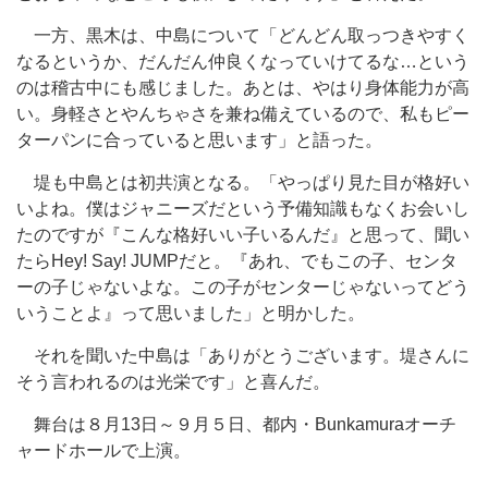
一方、黒木は、中島について「どんどん取っつきやすく
なるというか、だんだん仲良くなっていけてるな…という
のは稽古中にも感じました。あとは、やはり身体能力が高
い。身軽さとやんちゃさを兼ね備えているので、私もピー
ターパンに合っていると思います」と語った。
堤も中島とは初共演となる。「やっぱり見た目が格好い
いよね。僕はジャニーズだという予備知識もなくお会いし
たのですが『こんな格好いい子いるんだ』と思って、聞い
たらHey! Say! JUMPだと。『あれ、でもこの子、センタ
ーの子じゃないよな。この子がセンターじゃないってどう
いうことよ』って思いました」と明かした。
それを聞いた中島は「ありがとうございます。堤さんに
そう言われるのは光栄です」と喜んだ。
舞台は８月13日～９月５日、都内・Bunkamuraオーチ
ャードホールで上演。