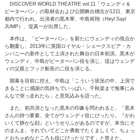
DISCOVER WORLD THEATRE vol.11「ウェンディ＆
ピーターパン」の取材会および公開舞台稽古が12日、東京
都内で行われ、出演者の黒木華、中島裕翔（Hey! Say!
JUMP）、堤真一が出席した。
本作は、「ピーターパン」を新たにウェンディの視点か
ら翻案し、2013年に英国ロイヤル・シェークスピア・カ
ンパニーの新作として上演された舞台の日本初演。黒木が
ウェンディ、中島がピーターパン役を演じ、堤はウェンデ
ィの父親とフック船長の二役を演じる。
開幕を目前に控え、中島は「こういう状況の中、上演で
きることに感謝の気持ちでいっぱい。千秋楽まで無事にみ
んなで突っ走れたら」と意気込みを語った。
また、初共演となった黒木の印象を問われると、「黒木
さんの持つ要素、全てがウェンディ役にぴったり。『かわ
いくて静かな顔』というせりふがあるのですが、本当にそ
のまんま。それでいてどこか勇敢でたくましくて、ちょっ
とおちゃめなところも役にぴったりです」と答えた。