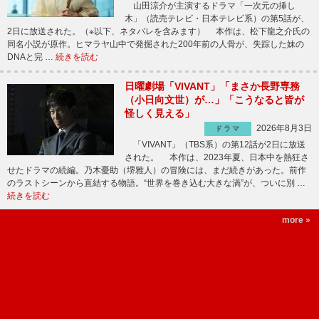
山田涼介が主演するドラマ「一次元の挿し
木」（読売テレビ・日本テレビ系）の第5話が、
2日に放送された。（※以下、ネタバレを含みます） 本作は、松下龍之介氏の
同名小説が原作。ヒマラヤ山中で発掘された200年前の人骨が、失踪した妹の
DNAと完 …
続きを読む
日曜劇場「VIVANT」「まさか長野専務
（小日向文世）が…」「こうなると皆が
怪しく見える」
2026年8月3日
ドラマ
「VIVANT」（TBS系）の第12話が2日に放送
された。 本作は、2023年夏、日本中を熱狂さ
せたドラマの続編。乃木憂助（堺雅人）の冒険には、まだ続きがあった。前作
のラストシーンから直結する物語。“世界を巻き込む大きな渦”が、ついに別 …
続きを読む
more »