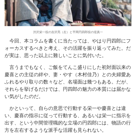
渋沢栄一役の吉沢亮（左）と平岡円四郎役の堤真一
今回、本コラムを書くに当たっては、やはり円四郎にフ
ォーカスするべきと考え、その活躍を振り返ってみた。だ
が実は、思った以上に難しいことに気付いた。
言うまでもなく、ご飯をてんこ盛りにした初対面以来の
慶喜との主従の絆や、妻・やす（木村佳乃）との夫婦愛あ
ふれるやり取りの数々など、名場面は幾つもある。だが、
それらを挙げるだけでは、円四郎の魅力の本質には届かな
い気がしたのだ。
かといって、自らの意思で行動する栄一や慶喜とは違
い、慶喜の指示に従って行動する、あるいは栄一に指示を
出す、という中間管理職的な立場の円四郎には、物語の行
方を左右するような派手な活躍も見られない。