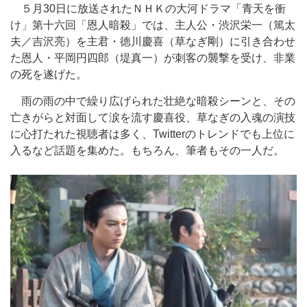
５月30日に放送されたＮＨＫの大河ドラマ「青天を衝
け」第十六回「恩人暗殺」では、主人公・渋沢栄一（篤太
夫／吉沢亮）を主君・徳川慶喜（草なぎ剛）に引き合わせ
た恩人・平岡円四郎（堤真一）が刺客の襲撃を受け、非業
の死を遂げた。
雨の雨の中で繰り広げられた壮絶な暗殺シーンと、その
亡きがらと対面して涙を流す慶喜役、草なぎの入魂の演技
に心打たれた視聴者は多く、Twitterのトレンドでも上位に
入るなど話題を集めた。もちろん、筆者もその一人だ。