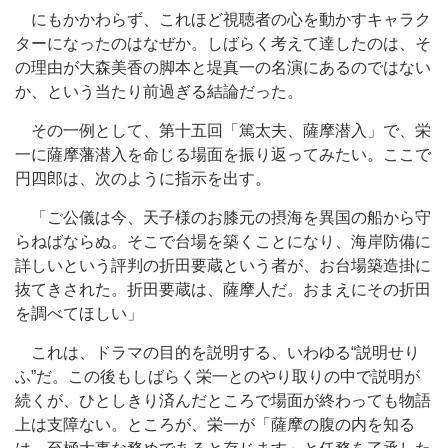
にもかかわらず、これほど視聴者の心を動かすキャラク
ターになったのはなぜか。しばらく考えて達したのは、そ
の理由が大森美香の脚本と堤真一の名演にあるのではない
か、という当たり前過ぎる結論だった。
その一例として、第十五回「篤太夫、薩摩潜入」で、栄
一に薩摩藩潜入を命じる場面を振り返ってみたい。ここで
円四郎は、次のように指示を出す。
「ご公儀は今、天子様のお膝元の摂海を異国の船から守
らねばならぬ。そこで台場を築くことになり、海岸防備に
詳しいという評判の折田要蔵という者が、お台場築造掛に
抜てきされた。折田要蔵は、薩摩人だ。おまえにその折田
を調べてほしい」
これは、ドラマの目的を説明する、いわゆる“説明せり
ふ”だ。この後もしばらく栄一とのやり取りの中で説明が
続くが、ひとしきり済んだところで場面が終わっても物語
上は支障ない。ところが、栄一が「薩摩の腹の内を知る