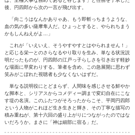
は、至極大事な務めであると存じます」と任務を了承した
後、円四郎から次の一言が飛び出す。
「向こうはなんかありゃあ、もう即斬っちまうような、
血の気の多い薩摩隼人だ。ひょっとすると、やられちまう
かもしんねえがよ…」
これが「いえいえ、そうやすやすとはやられません！」
と応じる栄一とのさらなるやり取りを生み、単なる状況説
明だったものが、円四郎の江戸っ子らしさを引き出す軽妙
な場面に早変わりする。筆者を含め、この急展開に思わず
笑みがこぼれた視聴者も少なくないはずだ。
単なる説明役にとどまらず、人間味を感じさせる鮮やか
な脚本と、シリアスからコメディー調まで変幻自在にこな
す堤の名演。このふたつがそろったからこそ、平岡円四郎
という人物がこれほど生き生きと輝き、その丁寧な描写の
積み重ねが、第十六回の盛り上がりにつながったのではな
いだろうか。まさに「神は細部に宿る」だ。