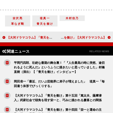
吉沢亮
堤真一
木村佳乃
草なぎ剛
青天を衝け
【大河ドラマコラム】「青天を衝け」第十五回「篤太夫、薩摩潜入」武家社会で頭角を現す栄一と、巧みに描かれる慶喜との関係
【大河ドラマコラム】「青天を衝け」第十八回「一橋の懐」“軍事から財政へ”栄一の変化を描いた濃密なドラマ
関連ニュース
RELATED NEWS
平岡円四郎、壮絶な最期の舞台裏！「『人生最高の時に突然、途切
れるように死んだ』というふうに描きたいと思っていました」村橋
直樹（演出）【「青天を衝け」インタビュー】
岡田准一「最近、だいぶ芸能界に弟子が増えました」 堤真一「毎
回違う体形でびっくりする」
【大河ドラマコラム】「青天を衝け」第十五回「篤太夫、薩摩潜
入」武家社会で頭角を現す栄一と、巧みに描かれる慶喜との関係
【大河ドラマコラム】「青天を衝け」第十四回「栄一と運命の主