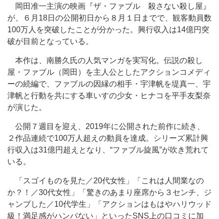
岡田准一主演の映画『ザ・ファブル 殺さない殺し屋』
が、６月18日の公開初日から８月１日までで、観客動員数
100万人を突破したことが分かった。興行収入は14億円突
破が目前となっている。
本作は、南勝久氏の人気マンガを実写化。伝説の殺し
屋・ファブル（岡田）を主人公としたアクションコメディ
ーの続編で、ファブルの因縁の相手・宇津帆を堤真一、宇
津帆と行動を共にする車いすの少女・ヒナコを平手友梨奈
が演じた。
公開７週目を迎え、2019年に公開された前作に続き、
２作品連続で100万人超えの動員を達成。シリーズ累計興
行収入は31億円超えとなり、“ファブル旋風”が吹き荒れて
いる。
「スゴイものを見た／20代女性」「これは人間業なの
か？！／30代女性」「驚きのあまり座席から３センチ、ジ
ャンプした／10代学生」「アクションはもはやハリウッド
級！満足感がハンパない」といったSNS上の口コミに加