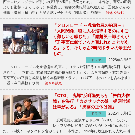
西テレビ／フジテレビ系）の第6話が5日に放送された。 本作は、警察の正義
よりも復讐（ふくしゅう）を優先し、秘密の共犯関係を結んだ一匹おおかみの
刑事・磯貝（横山裕）と第六感女子ヒナタ（関水渚）の物語 …
続きを読む
「クロスロード ～救命救急の約束～」
「人間関係、特に人を指導するのはすご
く難しいと感じた」「船越英一郎さんが
『刑事面に似ていると言われたことがあ
る』って、そりゃあ2時間ドラマの帝王だ
もの」
2026年8月6日
ドラマ
「クロスロード ～救命救急の約束～」（テレビ朝日系）の第5話が4日に放送
された。 本作は、救命救急医療の最前線でもがく、若き救命医・救急隊員・
警察官らの正義と成長を描く本格医療ドラマ。（※以下、ネタバレを含みます）
遥（今田美桜）や桐 …
続きを読む
「GTO」“鬼塚”反町隆史らが「告白大作
戦」を決行 「カジサックの娘・梶原叶渚
は華がある」「黒幕の正体は誰」
2026年8月4日
ドラマ
反町隆史が主演するドラマ「GTO」（カンテ
レ・フジテレビ系）の第3話が、3日に放送され
た。（※以下、ネタバレを含みます） 本作は、1998年に放送されて人気を博