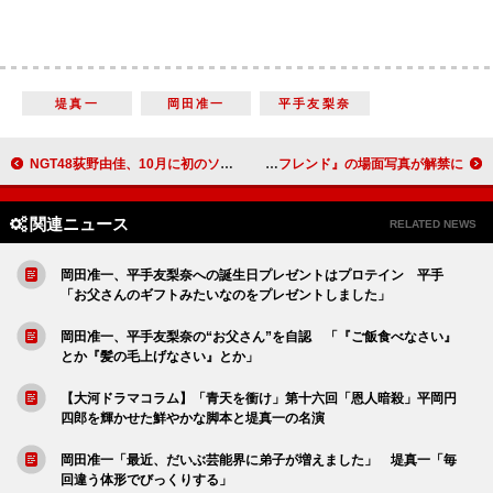
堤真一
岡田准一
平手友梨奈
NGT48荻野由佳、10月に初のソロ写真集の発売決定 「自分が写真集を出せるなんて１ミリも思っていなかった」
ダコタ・ジョンソン「多くの人が共感できるストーリー」 『Our Friend／アワー・フレンド』の場面写真が解禁に
関連ニュース
RELATED NEWS
岡田准一、平手友梨奈への誕生日プレゼントはプロテイン 平手
「お父さんのギフトみたいなのをプレゼントしました」
岡田准一、平手友梨奈の“お父さん”を自認 「『ご飯食べなさい』
とか『髪の毛上げなさい』とか」
【大河ドラマコラム】「青天を衝け」第十六回「恩人暗殺」平岡円
四郎を輝かせた鮮やかな脚本と堤真一の名演
岡田准一「最近、だいぶ芸能界に弟子が増えました」 堤真一「毎
回違う体形でびっくりする」