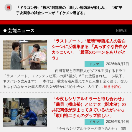
「ドラゴン桜」“桜木”阿部寛の「新しい勉強法が楽しみ」 “楓”平
手友梨奈の試合シーンが「イケメン過ぎる」
芸能ニュース
NEWS
「ラストノート」“澄晴”寺西拓人の告白
シーンに反響集まる 「真っすぐな告白が
カッコいい」「最高のシーンをありがと
う」
2026年8月7日
ドラマ
内田有紀と寺西拓人がダブル主演するドラマ
「ラストノート」（フジテレビ系）の第5話が、6日に放送された。（※以下、
ネタバレを含みます） 本作は、環境も積み重ねてきた人生も全く違う、交わ
るはずのなかった歳の差の男女が静かに引かれ合い、人生で …
続きを読む
「今夜もシリアルキラーと待ち合わせ」
「磯貝（横山裕）とヒナタ（関水渚）の
共犯関係が深まってきているのがいい」
「縦山裕二さんのグッズ欲しい」
2026年8月6日
ドラマ
「今夜もシリアルキラーと待ち合わせ」（関