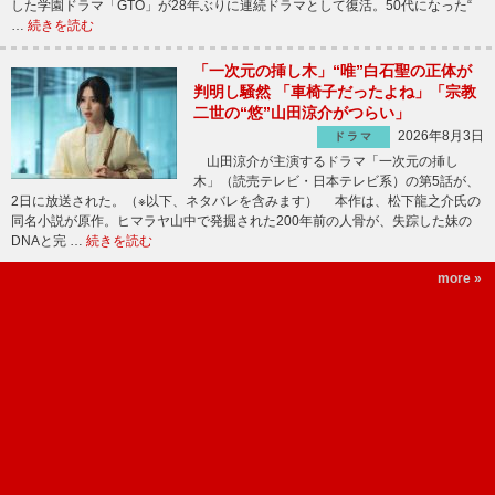
した学園ドラマ「GTO」が28年ぶりに連続ドラマとして復活。50代になった“
…
続きを読む
「一次元の挿し木」“唯”白石聖の正体が
判明し騒然 「車椅子だったよね」「宗教
二世の“悠”山田涼介がつらい」
2026年8月3日
ドラマ
山田涼介が主演するドラマ「一次元の挿し
木」（読売テレビ・日本テレビ系）の第5話が、
2日に放送された。（※以下、ネタバレを含みます） 本作は、松下龍之介氏の
同名小説が原作。ヒマラヤ山中で発掘された200年前の人骨が、失踪した妹の
DNAと完 …
続きを読む
more »