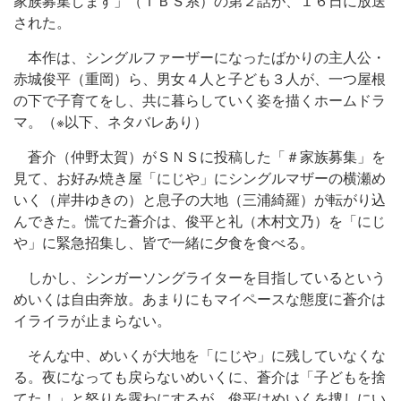
家族募集します」（ＴＢＳ系）の第２話が、１６日に放送
された。
本作は、シングルファーザーになったばかりの主人公・
赤城俊平（重岡）ら、男女４人と子ども３人が、一つ屋根
の下で子育てをし、共に暮らしていく姿を描くホームドラ
マ。（※以下、ネタバレあり）
蒼介（仲野太賀）がＳＮＳに投稿した「＃家族募集」を
見て、お好み焼き屋「にじや」にシングルマザーの横瀬め
いく（岸井ゆきの）と息子の大地（三浦綺羅）が転がり込
んできた。慌てた蒼介は、俊平と礼（木村文乃）を「にじ
や」に緊急招集し、皆で一緒に夕食を食べる。
しかし、シンガーソングライターを目指しているという
めいくは自由奔放。あまりにもマイペースな態度に蒼介は
イライラが止まらない。
そんな中、めいくが大地を「にじや」に残していなくな
る。夜になっても戻らないめいくに、蒼介は「子どもを捨
てた！」と怒りを露わにするが、俊平はめいくを捜しにい