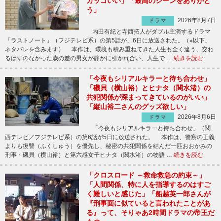
カッコいい」「最高のシーンをありがと
う」
2026年8月7日
ドラマ
内田有紀と寺西拓人がダブル主演するドラマ
「ラストノート」（フジテレビ系）の第5話が、6日に放送された。（※以下、
ネタバレを含みます） 本作は、環境も積み重ねてきた人生も全く違う、交わ
るはずのなかった歳の差の男女が静かに引かれ合い、人生で …
続きを読む
「今夜もシリアルキラーと待ち合わせ」
「磯貝（横山裕）とヒナタ（関水渚）の
共犯関係が深まってきているのがいい」
「縦山裕二さんのグッズ欲しい」
2026年8月6日
ドラマ
「今夜もシリアルキラーと待ち合わせ」（関
西テレビ／フジテレビ系）の第6話が5日に放送された。 本作は、警察の正義
よりも復讐（ふくしゅう）を優先し、秘密の共犯関係を結んだ一匹おおかみの
刑事・磯貝（横山裕）と第六感女子ヒナタ（関水渚）の物語 …
続きを読む
「クロスロード ～救命救急の約束～」
「人間関係、特に人を指導するのはすご
く難しいと感じた」「船越英一郎さんが
『刑事面に似ていると言われたことがあ
る』って、そりゃあ2時間ドラマの帝王だ