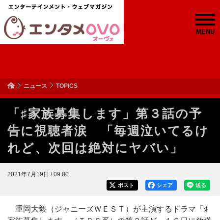
MENU
ニュース
TOPICS
「♯家族募集します」第３話の予
告に視聴者涙 「毎週泣いてるけ
れど、次回は絶対にヤバい」
2021年7月19日 / 09:00
ポスト
シェア
送る
重岡大毅（ジャニーズＷＥＳＴ）が主演するドラマ「♯