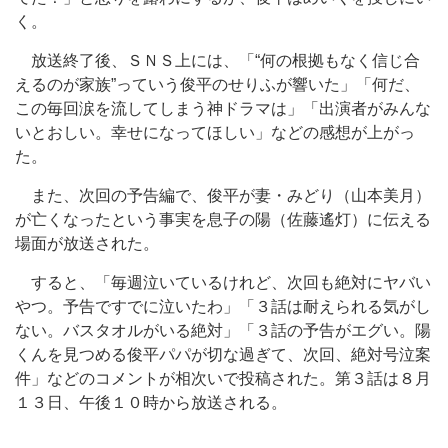
く。
放送終了後、ＳＮＳ上には、「“何の根拠もなく信じ合
えるのが家族”っていう俊平のせりふが響いた」「何だ、
この毎回涙を流してしまう神ドラマは」「出演者がみんな
いとおしい。幸せになってほしい」などの感想が上がっ
た。
また、次回の予告編で、俊平が妻・みどり（山本美月）
が亡くなったという事実を息子の陽（佐藤遙灯）に伝える
場面が放送された。
すると、「毎週泣いているけれど、次回も絶対にヤバい
やつ。予告ですでに泣いたわ」「３話は耐えられる気がし
ない。バスタオルがいる絶対」「３話の予告がエグい。陽
くんを見つめる俊平パパが切な過ぎて、次回、絶対号泣案
件」などのコメントが相次いで投稿された。第３話は８月
１３日、午後１０時から放送される。