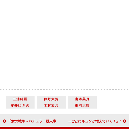
三浦綺羅
仲野太賀
山本美月
岸井ゆきの
木村文乃
重岡大毅
「女の戦争～バチェラー殺人事件～」だまし合いが本格化 激化する女の戦いに「まさに『ゲット・ザ・バチェラー』」
“柊”中川大志は「イケメンでポンコツな役が合っている」 「回を増すごとにキュンが増えていく！」