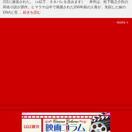
2日に放送された。（※以下、ネタバレを含みます） 本作は、松下龍之介氏の
同名小説が原作。ヒマラヤ山中で発掘された200年前の人骨が、失踪した妹の
DNAと完 …
続きを読む
more »