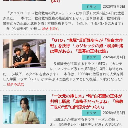
もの」
2026年8月6日
ドラマ
「クロスロード ～救命救急の約束～」（テレビ朝日系）の第5話が4日に放送
された。 本作は、救命救急医療の最前線でもがく、若き救命医・救急隊員・
警察官らの正義と成長を描く本格医療ドラマ。（※以下、ネタバレを含みます）
遥（今田美桜）や桐 …
続きを読む
「GTO」“鬼塚”反町隆史らが「告白大作
戦」を決行 「カジサックの娘・梶原叶渚
は華がある」「黒幕の正体は誰」
2026年8月4日
ドラマ
反町隆史が主演するドラマ「GTO」（カンテ
レ・フジテレビ系）の第3話が、3日に放送され
た。（※以下、ネタバレを含みます） 本作は、1998年に放送されて人気を博
した学園ドラマ「GTO」が28年ぶりに連続ドラマとして復活。50代になった“
…
続きを読む
「一次元の挿し木」“唯”白石聖の正体が
判明し騒然 「車椅子だったよね」「宗教
二世の“悠”山田涼介がつらい」
2026年8月3日
ドラマ
山田涼介が主演するドラマ「一次元の挿し
木」（読売テレビ・日本テレビ系）の第5話が、