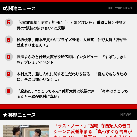
関連ニュース
RELATED NEWS
「♯家族募集します」初回に「引くほど泣いた」 重岡大毅と仲野太
賀の“演技の掛け合い”に反響
松坂桃李、藤本美貴のサプライズ登場に大興奮 仲野太賀「汗が全
然止まりません！」
長澤まさみと仲野太賀が役所広司にインタビュー 『すばらしき世
界』プレミアイベント
木村文乃、差し入れに関するこだわりを語る 「喜んでもらうため
に、そこは抜かりなく…」
「恋あた」“まこっちゃん” 仲野太賀に祝福の声 「キキはまこっち
ゃんと一緒が絶対に幸せ」
芸能ニュース
NEWS
「ラストノート」“澄晴”寺西拓人の告白
シーンに反響集まる 「真っすぐな告白が