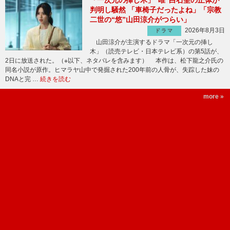
「一次元の挿し木」“唯”白石聖の正体が
判明し騒然 「車椅子だったよね」「宗教
二世の“悠”山田涼介がつらい」
2026年8月3日
ドラマ
山田涼介が主演するドラマ「一次元の挿し
木」（読売テレビ・日本テレビ系）の第5話が、
2日に放送された。（※以下、ネタバレを含みます） 本作は、松下龍之介氏の
同名小説が原作。ヒマラヤ山中で発掘された200年前の人骨が、失踪した妹の
DNAと完 …
続きを読む
more »