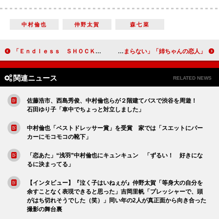
中村倫也
仲野太賀
森七菜
「Ｅｎｄｌｅｓｓ ＳＨＯＣＫ」舞台と映画を同時上演！ 堂本光一「傷ついた心が潤ってくれれば」
「姉ちゃんの恋人」有村架純と林遣都の観覧車シーンに反響 「林遣都の泣き顔がたまらない」
関連ニュース
RELATED NEWS
佐藤浩市、西島秀俊、中村倫也らが２階建てバスで渋谷を周遊！
石田ゆり子「車中でちょっと対立しました」
中村倫也「ベストドレッサー賞」を受賞 家では「スエットにパー
カーにモコモコの靴下」
「恋あた」“浅羽”中村倫也にキュンキュン 「ずるい！ 好きにな
るに決まってる」
【インタビュー】『泣く子はいねぇが』仲野太賀「等身大の自分を
余すことなく表現できると思った」吉岡里帆「プレッシャーで、頭
がはち切れそうでした（笑）」同い年の2人が真正面から向き合った
撮影の舞台裏