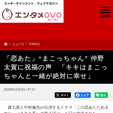
MENU
ニュース
TOPICS
「恋あた」“まこっちゃん” 仲野
太賀に祝福の声 「キキはまこっ
ちゃんと一緒が絶対に幸せ」
2020年12月2日 / 07:17
ポスト
シェア
送る
森七菜と中村倫也が出演するドラマ「この恋あたためま