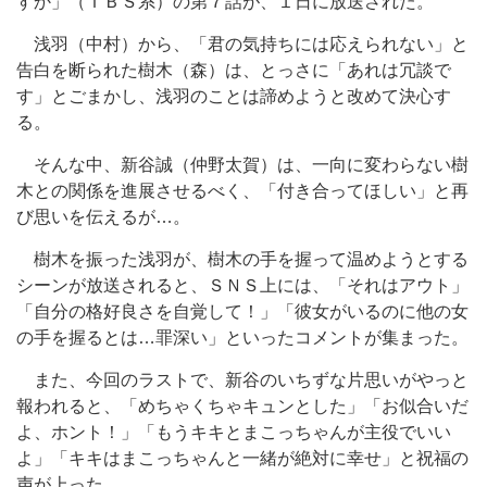
すか」（ＴＢＳ系）の第７話が、１日に放送された。
浅羽（中村）から、「君の気持ちには応えられない」と
告白を断られた樹木（森）は、とっさに「あれは冗談で
す」とごまかし、浅羽のことは諦めようと改めて決心す
る。
そんな中、新谷誠（仲野太賀）は、一向に変わらない樹
木との関係を進展させるべく、「付き合ってほしい」と再
び思いを伝えるが…。
樹木を振った浅羽が、樹木の手を握って温めようとする
シーンが放送されると、ＳＮＳ上には、「それはアウト」
「自分の格好良さを自覚して！」「彼女がいるのに他の女
の手を握るとは…罪深い」といったコメントが集まった。
また、今回のラストで、新谷のいちずな片思いがやっと
報われると、「めちゃくちゃキュンとした」「お似合いだ
よ、ホント！」「もうキキとまこっちゃんが主役でいい
よ」「キキはまこっちゃんと一緒が絶対に幸せ」と祝福の
声が上った。