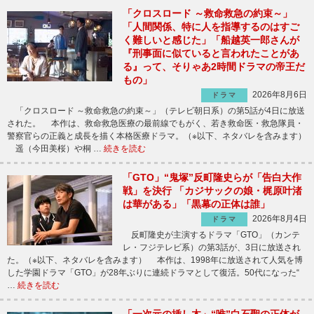
「クロスロード ～救命救急の約束～」
「人間関係、特に人を指導するのはすご
く難しいと感じた」「船越英一郎さんが
『刑事面に似ていると言われたことがあ
る』って、そりゃあ2時間ドラマの帝王だ
もの」
2026年8月6日
ドラマ
「クロスロード ～救命救急の約束～」（テレビ朝日系）の第5話が4日に放送
された。 本作は、救命救急医療の最前線でもがく、若き救命医・救急隊員・
警察官らの正義と成長を描く本格医療ドラマ。（※以下、ネタバレを含みます）
遥（今田美桜）や桐 …
続きを読む
「GTO」“鬼塚”反町隆史らが「告白大作
戦」を決行 「カジサックの娘・梶原叶渚
は華がある」「黒幕の正体は誰」
2026年8月4日
ドラマ
反町隆史が主演するドラマ「GTO」（カンテ
レ・フジテレビ系）の第3話が、3日に放送され
た。（※以下、ネタバレを含みます） 本作は、1998年に放送されて人気を博
した学園ドラマ「GTO」が28年ぶりに連続ドラマとして復活。50代になった“
…
続きを読む