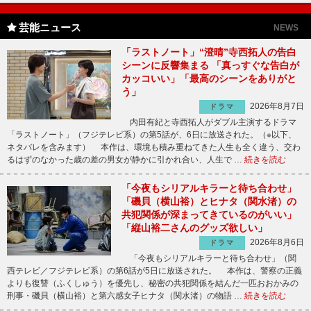
芸能ニュース
NEWS
「ラストノート」“澄晴”寺西拓人の告白
シーンに反響集まる 「真っすぐな告白が
カッコいい」「最高のシーンをありがと
う」
2026年8月7日
ドラマ
内田有紀と寺西拓人がダブル主演するドラマ
「ラストノート」（フジテレビ系）の第5話が、6日に放送された。（※以下、
ネタバレを含みます） 本作は、環境も積み重ねてきた人生も全く違う、交わ
るはずのなかった歳の差の男女が静かに引かれ合い、人生で …
続きを読む
「今夜もシリアルキラーと待ち合わせ」
「磯貝（横山裕）とヒナタ（関水渚）の
共犯関係が深まってきているのがいい」
「縦山裕二さんのグッズ欲しい」
2026年8月6日
ドラマ
「今夜もシリアルキラーと待ち合わせ」（関
西テレビ／フジテレビ系）の第6話が5日に放送された。 本作は、警察の正義
よりも復讐（ふくしゅう）を優先し、秘密の共犯関係を結んだ一匹おおかみの
刑事・磯貝（横山裕）と第六感女子ヒナタ（関水渚）の物語 …
続きを読む