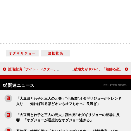
オダギリジョー
池松壮亮
波瑠主演「ナイト・ドクター」放送開始 “深澤先生”岸優太の「演技に感動」
「着飾る恋」最終回 川口春奈と横浜流星に祝福の声 「向井理の『片思いじゃなかったよ』の破壊力がヤバイ」
関連ニュース
RELATED NEWS
「大豆田とわ子と三人の元夫」“小鳥遊”オダギリジョーがトレンド
入り 「知れば知るほどオンもオフもかっこ良過ぎ」
「大豆田とわ子と三人の元夫」謎の男”オダギリジョーの登場に反
響 「オダジョーが理想的なオダジョー過ぎる」