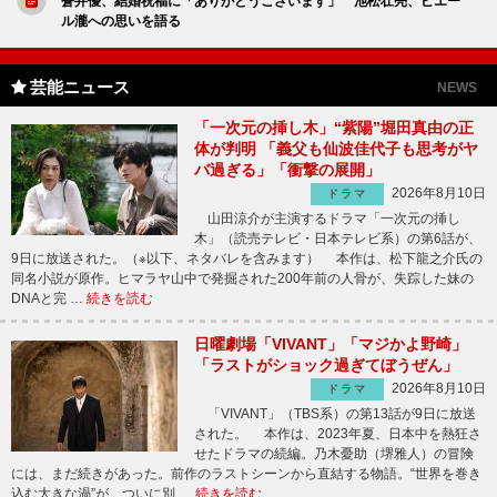
蒼井優、結婚祝福に「ありがとうございます」 池松壮亮、ピエー
ル瀧への思いを語る
芸能ニュース
NEWS
「一次元の挿し木」“紫陽”堀田真由の正
体が判明 「義父も仙波佳代子も思考がヤ
バ過ぎる」「衝撃の展開」
2026年8月10日
ドラマ
山田涼介が主演するドラマ「一次元の挿し
木」（読売テレビ・日本テレビ系）の第6話が、
9日に放送された。（※以下、ネタバレを含みます） 本作は、松下龍之介氏の
同名小説が原作。ヒマラヤ山中で発掘された200年前の人骨が、失踪した妹の
DNAと完 …
続きを読む
日曜劇場「VIVANT」「マジかよ野崎」
「ラストがショック過ぎてぼうぜん」
2026年8月10日
ドラマ
「VIVANT」（TBS系）の第13話が9日に放送
された。 本作は、2023年夏、日本中を熱狂さ
せたドラマの続編。乃木憂助（堺雅人）の冒険
には、まだ続きがあった。前作のラストシーンから直結する物語。“世界を巻き
込む大きな渦”が、ついに別 …
続きを読む