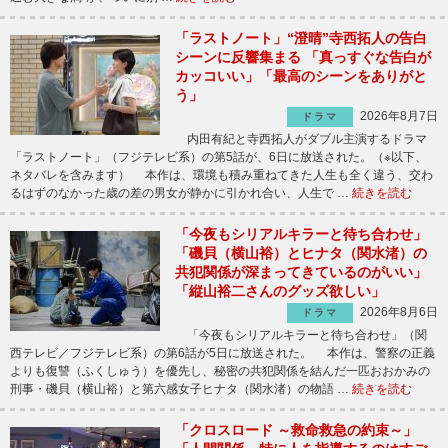
「ラストノート」“澄晴”寺西拓人の告白
シーンに反響集まる 「真っすぐな告白が
カッコいい」「最高のシーンをありがと
う」
2026年8月7日
ドラマ
内田有紀と寺西拓人がダブル主演するドラマ
「ラストノート」（フジテレビ系）の第5話が、6日に放送された。（※以下、
ネタバレを含みます） 本作は、環境も積み重ねてきた人生も全く違う、交わ
るはずのなかった歳の差の男女が静かに引かれ合い、人生で …
続きを読む
「今夜もシリアルキラーと待ち合わせ」
「磯貝（横山裕）とヒナタ（関水渚）の
共犯関係が深まってきているのがいい」
「縦山裕二さんのグッズ欲しい」
2026年8月6日
ドラマ
「今夜もシリアルキラーと待ち合わせ」（関
西テレビ／フジテレビ系）の第6話が5日に放送された。 本作は、警察の正義
よりも復讐（ふくしゅう）を優先し、秘密の共犯関係を結んだ一匹おおかみの
刑事・磯貝（横山裕）と第六感女子ヒナタ（関水渚）の物語 …
続きを読む
「クロスロード ～救命救急の約束～」