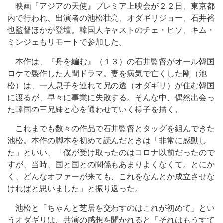
映画『アジアの天使』プレミア上映会が２２日、東京都
内で行われ、出演者の池松壮亮、オダギリジョー、石井裕
也監督ほかが登壇。韓国人キャストのチェ・ヒソ、キム・
ミンジェもリモートで参加した。
本作は、『舟を編む』（１３）の石井監督がオール韓国
ロケで製作した人間ドラマ。妻を病気で亡くした剛（池
松）は、一人息子を連れて兄の透（オダギリ）が住む韓国
に渡るが、早々に事業に失敗する。そんな中、偶然出会っ
た韓国の三兄妹と心を通わせていく様子を描く。
これまでも数々の作品で石井監督とタッグを組んできた
池松。本作の脚本を初めて読んだときは「非常に感動し
た」といい、「僕が受け取ったのはコロナ以前だったので
すが、当時、国と国との関係もあまりよくなくて。とにか
く、どんなオファーが来ても、これをなんとか成立させな
ければと思いました」と振り返った。
池松と「ちゃんと芝居を交わすのはこれが初めて」とい
うオダギリは、共演の感想を聞かれると「それはもうすて