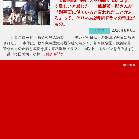
「人間関係、特に人を指導するのはすご
く難しいと感じた」「船越英一郎さんが
『刑事面に似ていると言われたことがあ
る』って、そりゃあ2時間ドラマの帝王だ
もの」
2026年8月6日
ドラマ
「クロスロード ～救命救急の約束～」（テレビ朝日系）の第5話が4日に放送
された。 本作は、救命救急医療の最前線でもがく、若き救命医・救急隊員・
警察官らの正義と成長を描く本格医療ドラマ。（※以下、ネタバレを含みます）
遥（今田美桜）や桐 …
続きを読む
more »