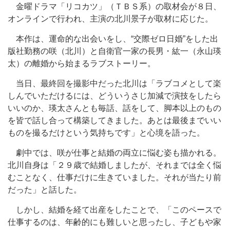
金曜ドラマ「リコカツ」（ＴＢＳ系）の取材会が８日、
オンラインで行われ、主演の北川景子が取材に応じた。
本作は、運命的な出会いをし、“交際ゼロ日婚”をした出
版社勤務の咲（北川）と自衛官一家の長男・紘一（永山瑛
太）の離婚から始まるラブストーリー。
当日、最終回を撮影中だった北川は「ラブコメとして楽
しんでいただけるには、どういうさじ加減で演技をしたら
いいのか、瑛太さんとも毎話、話をして、脚本以上のもの
を皆で話し合って構築してきました。あとは最後までいい
ものを撮るだけという気持ちです」と心境を語った。
劇中では、咲が仕事と結婚の両立に悩む姿も描かれる。
北川自身は「２９歳で結婚しましたが、それまでは全く悩
むことなく、仕事だけに生きていました。それが当たり前
だった」と話した。
しかし、結婚を経て出産をしたことで、「このペースで
仕事するのは、年齢的にも難しいと思ったし、子どもや家