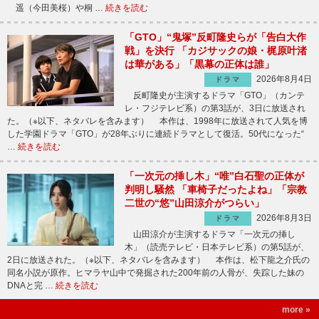
遥（今田美桜）や桐 …
続きを読む
「GTO」“鬼塚”反町隆史らが「告白大作
戦」を決行 「カジサックの娘・梶原叶渚
は華がある」「黒幕の正体は誰」
2026年8月4日
ドラマ
反町隆史が主演するドラマ「GTO」（カンテ
レ・フジテレビ系）の第3話が、3日に放送され
た。（※以下、ネタバレを含みます） 本作は、1998年に放送されて人気を博
した学園ドラマ「GTO」が28年ぶりに連続ドラマとして復活。50代になった“
…
続きを読む
「一次元の挿し木」“唯”白石聖の正体が
判明し騒然 「車椅子だったよね」「宗教
二世の“悠”山田涼介がつらい」
2026年8月3日
ドラマ
山田涼介が主演するドラマ「一次元の挿し
木」（読売テレビ・日本テレビ系）の第5話が、
2日に放送された。（※以下、ネタバレを含みます） 本作は、松下龍之介氏の
同名小説が原作。ヒマラヤ山中で発掘された200年前の人骨が、失踪した妹の
DNAと完 …
続きを読む
more »