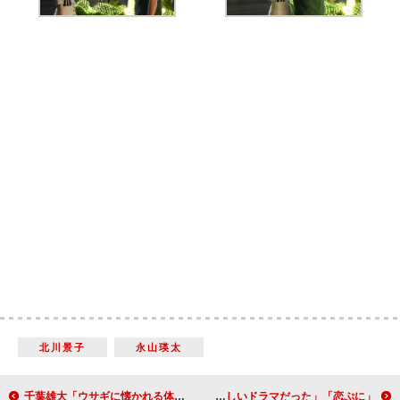
北川景子
永山瑛太
千葉雄大「ウサギに懐かれる体質で…」 「魔性カリスマタイプ」と診断される
「恋ぷに」スペシャル 石原さとみと綾野剛が“感動の再会” 「幸福感に包まれた楽しいドラマだった」