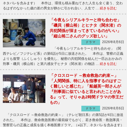
ネタバレを含みます） 本作は、環境も積み重ねてきた人生も全く違う、交わ
るはずのなかった歳の差の男女が静かに引かれ合い、人生で …
続きを読む
「今夜もシリアルキラーと待ち合わせ」
「磯貝（横山裕）とヒナタ（関水渚）の
共犯関係が深まってきているのがいい」
「縦山裕二さんのグッズ欲しい」
2026年8月6日
ドラマ
「今夜もシリアルキラーと待ち合わせ」（関
西テレビ／フジテレビ系）の第6話が5日に放送された。 本作は、警察の正義
よりも復讐（ふくしゅう）を優先し、秘密の共犯関係を結んだ一匹おおかみの
刑事・磯貝（横山裕）と第六感女子ヒナタ（関水渚）の物語 …
続きを読む
「クロスロード ～救命救急の約束～」
「人間関係、特に人を指導するのはすご
く難しいと感じた」「船越英一郎さんが
『刑事面に似ていると言われたことがあ
る』って、そりゃあ2時間ドラマの帝王だ
もの」
2026年8月6日
ドラマ
「クロスロード ～救命救急の約束～」（テレビ朝日系）の第5話が4日に放送
された。 本作は、救命救急医療の最前線でもがく、若き救命医・救急隊員・
警察官らの正義と成長を描く本格医療ドラマ。（※以下、ネタバレを含みます）