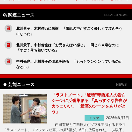
関連ニュース
RELATED NEWS
北川景子、木村佳乃に感謝 「電話の声がすごく優しくて泣きそう
になった」
北川景子、中村倫也は「お兄さんぽい感じ」 同じ３４歳なのに
「すごく落ち着いている」
中村倫也、北川景子の印象を語る 「もっとツンケンしているのか
なと…」
芸能ニュース
NEWS
「ラストノート」“澄晴”寺西拓人の告白
シーンに反響集まる 「真っすぐな告白が
カッコいい」「最高のシーンをありがと
う」
2026年8月7日
ドラマ
内田有紀と寺西拓人がダブル主演するドラマ
「ラストノート」（フジテレビ系）の第5話が、6日に放送された。（※以下、