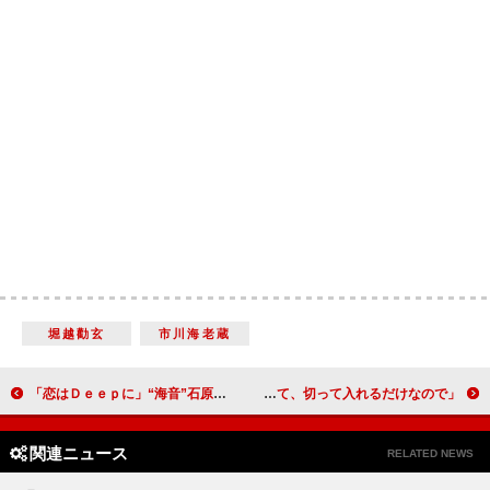
堀越勸玄
市川海老蔵
「恋はＤｅｅｐに」“海音”石原さとみの過去が明らかに 「今田美桜と渡邊圭祐の恋の行方も気になる」
長谷川博己、料理は「鍋とか簡単なものを」 「だしを取って、切って入れるだけなので」
関連ニュース
RELATED NEWS