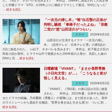
た。（※以下、ネタバレを含みます） 本作は、1998年に放送されて人気を博
した学園ドラマ「GTO」が28年ぶりに連続ドラマとして復活。50代になった“
…
続きを読む
「一次元の挿し木」“唯”白石聖の正体が
判明し騒然 「車椅子だったよね」「宗教
二世の“悠”山田涼介がつらい」
2026年8月3日
ドラマ
山田涼介が主演するドラマ「一次元の挿し
木」（読売テレビ・日本テレビ系）の第5話が、
2日に放送された。（※以下、ネタバレを含みます） 本作は、松下龍之介氏の
同名小説が原作。ヒマラヤ山中で発掘された200年前の人骨が、失踪した妹の
DNAと完 …
続きを読む
日曜劇場「VIVANT」「まさか長野専務
（小日向文世）が…」「こうなると皆が
怪しく見える」
2026年8月3日
ドラマ
「VIVANT」（TBS系）の第12話が2日に放送
された。 本作は、2023年夏、日本中を熱狂さ
せたドラマの続編。乃木憂助（堺雅人）の冒険には、まだ続きがあった。前作
のラストシーンから直結する物語。“世界を巻き込む大きな渦”が、ついに別 …
続きを読む