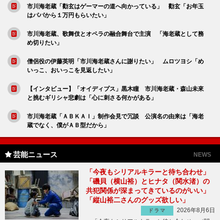
市川海老蔵「勸玄はゲーマーの道へ向かっている」 勸玄「お年玉
はパパから１万円もらいたい」
市川海老蔵、歌舞伎とオペラの融合舞台で主演 「海老蔵として務
め切りたい」
僧侶役の伊藤英明「市川海老蔵さんに謝りたい」 ムロツヨシ「め
いっこ、おいっこを見返したい」
【インタビュー】「オイディプス」黒木瞳 市川海老蔵・森山未來
と挑むギリシャ悲劇は「心に刺さる何かがある」
市川海老蔵「ＡＢＫＡＩ」制作会見で冗談 公演名の由来は「海老
蔵でなく、僕がＡＢ型だから」
芸能ニュース
NEWS
「今夜もシリアルキラーと待ち合わせ」
「磯貝（横山裕）とヒナタ（関水渚）の
共犯関係が深まってきているのがいい」
「縦山裕二さんのグッズ欲しい」
2026年8月6日
ドラマ