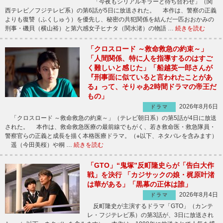
「今夜もシリアルキラーと待ち合わせ」（関
西テレビ／フジテレビ系）の第6話が5日に放送された。 本作は、警察の正義
よりも復讐（ふくしゅう）を優先し、秘密の共犯関係を結んだ一匹おおかみの
刑事・磯貝（横山裕）と第六感女子ヒナタ（関水渚）の物語 …
続きを読む
「クロスロード ～救命救急の約束～」
「人間関係、特に人を指導するのはすご
く難しいと感じた」「船越英一郎さんが
『刑事面に似ていると言われたことがあ
る』って、そりゃあ2時間ドラマの帝王だ
もの」
2026年8月6日
ドラマ
「クロスロード ～救命救急の約束～」（テレビ朝日系）の第5話が4日に放送
された。 本作は、救命救急医療の最前線でもがく、若き救命医・救急隊員・
警察官らの正義と成長を描く本格医療ドラマ。（※以下、ネタバレを含みます）
遥（今田美桜）や桐 …
続きを読む
「GTO」“鬼塚”反町隆史らが「告白大作
戦」を決行 「カジサックの娘・梶原叶渚
は華がある」「黒幕の正体は誰」
2026年8月4日
ドラマ
反町隆史が主演するドラマ「GTO」（カンテ
レ・フジテレビ系）の第3話が、3日に放送され