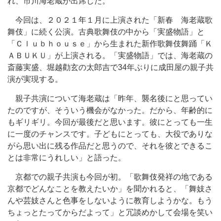
れ、市川海老蔵が出席した。
今回は、２０２１年１月に上演された「新春 海老蔵歌
舞伎」に続く公演。古典歌舞伎の中から「実盛物語」と
「Ｃｌｕｂｈｏｕｓｅ」から生まれた新作歌舞伎舞踊「Ｋ
ＡＢＵＫＵ」が上演される。「実盛物語」では、海老蔵の
斎藤実盛、堀越勸玄の太郎吉で34年ぶりに成田屋の親子共
演が実現する。
親子共演について海老蔵は「昨年、襲名後にと思ってい
たのですが、そういう機会がなかった。だから、年齢的に
もギリギリ。今回が最後だと思います。彼にとっても一生
に一度のチャンスです。子どもにとっても、大役でありな
がら思い出に残る作品だと思うので、それを彼とできるこ
とは非常にうれしい」と語った。
京都での親子共演も今回が初。「歌舞伎発祥の地である
京都でどんなことを教えたいか」を聞かれると、「舞妓さ
んや芸妓さんと色事をしないように教育しようかな。もう
ちょっとたってからだよって」と冗談めかして会場を笑い