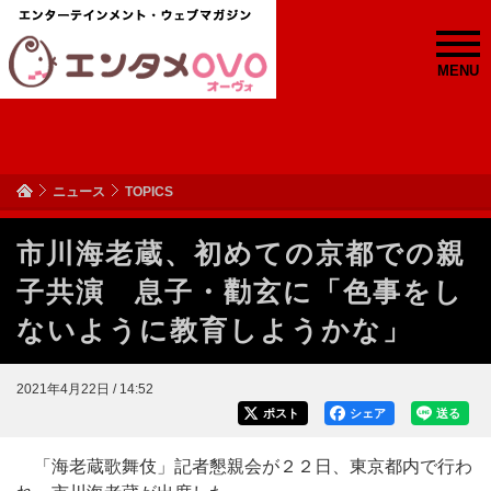
MENU
ニュース
TOPICS
市川海老蔵、初めての京都での親
子共演 息子・勸玄に「色事をし
ないように教育しようかな」
2021年4月22日 / 14:52
ポスト
シェア
送る
「海老蔵歌舞伎」記者懇親会が２２日、東京都内で行わ