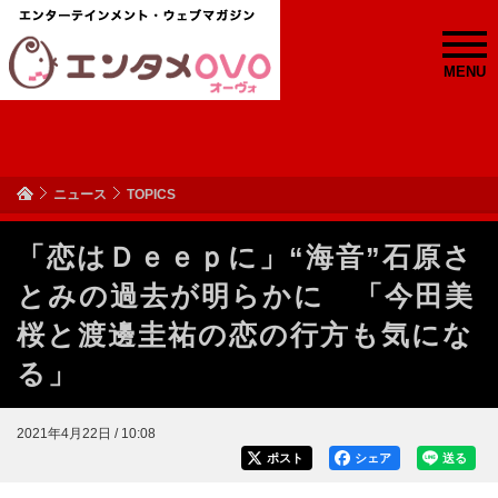
MENU
ニュース
TOPICS
「恋はＤｅｅｐに」“海音”石原さ
とみの過去が明らかに 「今田美
桜と渡邊圭祐の恋の行方も気にな
る」
2021年4月22日 / 10:08
ポスト
シェア
送る