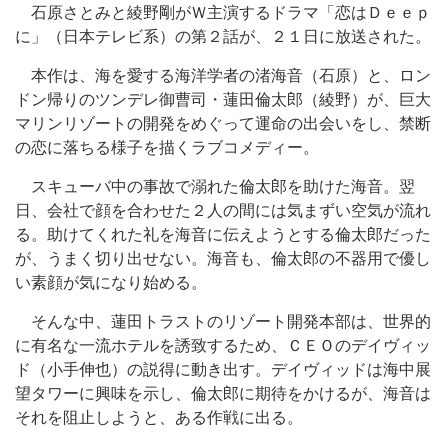
石原さとみと綾野剛がＷ主演するドラマ「恋はＤｅｅｐ
に」（日本テレビ系）の第２話が、２１日に放送された。
本作は、海を愛する海洋学者の渚海音（石原）と、ロン
ドン帰りのツンデレ御曹司・蓮田倫太郎（綾野）が、巨大
マリンリゾートの開発をめぐって運命の出会いをし、禁断
の恋に落ちる様子を描くラブコメディー。
スキューバ中の事故で溺れた倫太郎を助けた海音。翌
日、会社で顔を合わせた２人の間には気まずい空気が流れ
る。助けてくれた礼を海音に伝えようとする倫太郎だった
が、うまく切り出せない。海音も、倫太郎の不器用で優し
い素顔が気になり始める。
そんな中、蓮田トラストのリゾート開発本部は、世界的
に有名な一流ホテルを誘致するため、ＣＥＯのデイヴィッ
ド（小手伸也）の説得に動き出す。デイヴィッドは海中展
望タワーに興味を示し、倫太郎に期待をかけるが、海音は
それを阻止しようと、ある作戦に出る。