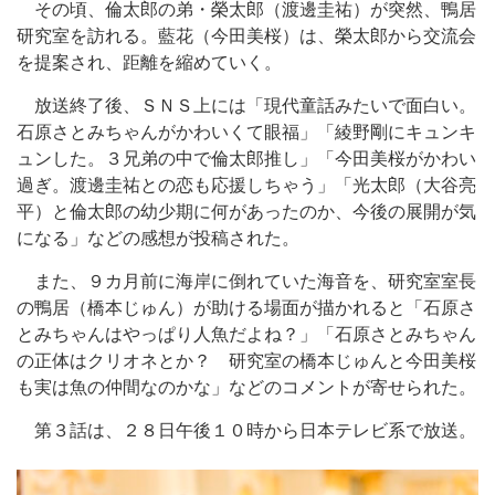
その頃、倫太郎の弟・榮太郎（渡邊圭祐）が突然、鴨居
研究室を訪れる。藍花（今田美桜）は、榮太郎から交流会
を提案され、距離を縮めていく。
放送終了後、ＳＮＳ上には「現代童話みたいで面白い。
石原さとみちゃんがかわいくて眼福」「綾野剛にキュンキ
ュンした。３兄弟の中で倫太郎推し」「今田美桜がかわい
過ぎ。渡邊圭祐との恋も応援しちゃう」「光太郎（大谷亮
平）と倫太郎の幼少期に何があったのか、今後の展開が気
になる」などの感想が投稿された。
また、９カ月前に海岸に倒れていた海音を、研究室室長
の鴨居（橋本じゅん）が助ける場面が描かれると「石原さ
とみちゃんはやっぱり人魚だよね？」「石原さとみちゃん
の正体はクリオネとか？ 研究室の橋本じゅんと今田美桜
も実は魚の仲間なのかな」などのコメントが寄せられた。
第３話は、２８日午後１０時から日本テレビ系で放送。