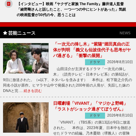
【インタビュー】映画『ヤクザと家族 The Family』藤井道人監督
「綾野剛さんと話したこと、一つ一つの中にヒントがあった」気鋭
の映画監督が30代の今、思うことは
芸能ニュース
NEWS
「一次元の挿し木」“紫陽”堀田真由の正
体が判明 「義父も仙波佳代子も思考がヤ
バ過ぎる」「衝撃の展開」
2026年8月10日
ドラマ
山田涼介が主演するドラマ「一次元の挿し
木」（読売テレビ・日本テレビ系）の第6話が、
9日に放送された。（※以下、ネタバレを含みます） 本作は、松下龍之介氏の
同名小説が原作。ヒマラヤ山中で発掘された200年前の人骨が、失踪した妹の
DNAと完 …
続きを読む
日曜劇場「VIVANT」「マジかよ野崎」
「ラストがショック過ぎてぼうぜん」
2026年8月10日
ドラマ
「VIVANT」（TBS系）の第13話が9日に放送
された。 本作は、2023年夏、日本中を熱狂さ
せたドラマの続編。乃木憂助（堺雅人）の冒険