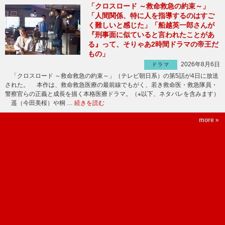
「クロスロード ～救命救急の約束～」
「人間関係、特に人を指導するのはすご
く難しいと感じた」「船越英一郎さんが
『刑事面に似ていると言われたことがあ
る』って、そりゃあ2時間ドラマの帝王だ
もの」
2026年8月6日
ドラマ
「クロスロード ～救命救急の約束～」（テレビ朝日系）の第5話が4日に放送
された。 本作は、救命救急医療の最前線でもがく、若き救命医・救急隊員・
警察官らの正義と成長を描く本格医療ドラマ。（※以下、ネタバレを含みます）
遥（今田美桜）や桐 …
続きを読む
more »