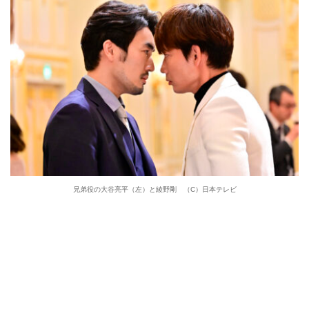
兄弟役の大谷亮平（左）と綾野剛 （C）日本テレビ