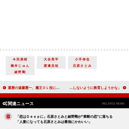
今田美桜
大谷亮平
小手伸也
橋本じゅん
渡邊圭祐
石原さとみ
綾野剛
還暦の遠藤憲一、魔王ＯＬ役に戸惑い 「とっぴな役を頂けることがうれしかった」
市川海老蔵、初めての京都での親子共演 息子・勸玄に「色事をしないように教育しようかな」
関連ニュース
RELATED NEWS
「恋はＤｅｅｐに」石原さとみと綾野剛が“禁断の恋”に落ちる
「人妻になっても石原さとみは最強にかわいい」