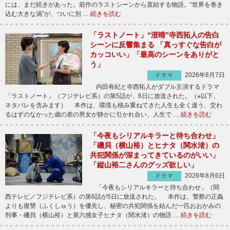
には、まだ続きがあった。前作のラストシーンから直結する物語。“世界を巻き
込む大きな渦”が、ついに別 …
続きを読む
「ラストノート」“澄晴”寺西拓人の告白
シーンに反響集まる 「真っすぐな告白が
カッコいい」「最高のシーンをありがと
う」
2026年8月7日
ドラマ
内田有紀と寺西拓人がダブル主演するドラマ
「ラストノート」（フジテレビ系）の第5話が、6日に放送された。（※以下、
ネタバレを含みます） 本作は、環境も積み重ねてきた人生も全く違う、交わ
るはずのなかった歳の差の男女が静かに引かれ合い、人生で …
続きを読む
「今夜もシリアルキラーと待ち合わせ」
「磯貝（横山裕）とヒナタ（関水渚）の
共犯関係が深まってきているのがいい」
「縦山裕二さんのグッズ欲しい」
2026年8月6日
ドラマ
「今夜もシリアルキラーと待ち合わせ」（関
西テレビ／フジテレビ系）の第6話が5日に放送された。 本作は、警察の正義
よりも復讐（ふくしゅう）を優先し、秘密の共犯関係を結んだ一匹おおかみの
刑事・磯貝（横山裕）と第六感女子ヒナタ（関水渚）の物語 …
続きを読む