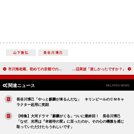
山下敦弘
長谷川博己
市川海老蔵、初めての京都での親子共演 息子・勸玄に「色事をしないように教育しようかな」
藤井流星、高杉真宙と食事に行って大騒ぎに 浜辺美波「楽しかったですか？」
関連ニュース
RELATED NEWS
長谷川博己「やっと麒麟が来るんだな」 キリンビールのＣＭキャ
ラクター起用に笑顔
【特集】大河ドラマ「麒麟がくる」ついに最終回！ 長谷川博己
「なぜ、光秀は『本能寺の変』に至ったのか。その心の機微を感じ
取っていただけたらうれしいです」