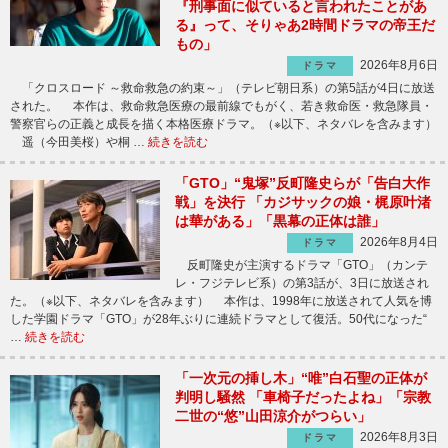
『刑事面に似ていると言われたことがあ
る』って、そりゃあ2時間ドラマの帝王だ
もの」
2026年8月6日
ドラマ
「クロスロード ～救命救急の約束～」（テレビ朝日系）の第5話が4日に放送
された。 本作は、救命救急医療の最前線でもがく、若き救命医・救急隊員・
警察官らの正義と成長を描く本格医療ドラマ。（※以下、ネタバレを含みます）
遥（今田美桜）や桐 …
続きを読む
「GTO」“鬼塚”反町隆史らが「告白大作
戦」を決行 「カジサックの娘・梶原叶渚
は華がある」「黒幕の正体は誰」
2026年8月4日
ドラマ
反町隆史が主演するドラマ「GTO」（カンテ
レ・フジテレビ系）の第3話が、3日に放送され
た。（※以下、ネタバレを含みます） 本作は、1998年に放送されて人気を博
した学園ドラマ「GTO」が28年ぶりに連続ドラマとして復活。50代になった“
…
続きを読む
「一次元の挿し木」“唯”白石聖の正体が
判明し騒然 「車椅子だったよね」「宗教
二世の“悠”山田涼介がつらい」
2026年8月3日
ドラマ