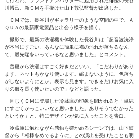
で行われ、ブランドアンバサダーに起用された俳優の長谷
川博己、新ＣＭを手掛けた山下敦弘監督が出席した。
ＣＭでは、長谷川がギャラリーのような空間の中で、Ａ
ＱＵＡの最新家電製品と出会う様子を描く。
撮影で、最新の洗濯機を体験した長谷川は「超音波洗浄
が本当にすごい。あんなに簡単に襟の汚れが落ちるなん
て、最先端をいっているなと思いました」とコメント。
普段から洗濯はすごく好きだといい、「こだわりがあり
ます。ネットもかなり使います。縮まないように、色落ち
がしないようにとか。表示も見ます。できるだけお気に入
りの服を長く使いたいので」などと語った。
同じくＣＭに登場した冷蔵庫の印象を聞かれると「単純
にすごくかっこいいなと思いました。ありそうでなかった
というか」と、特にデザインが気に入ったことを告白。
冷蔵庫に触れながら感触を確かめるシーンでは、山下監
督から「相棒をめでるように」との演出を受けたことも明