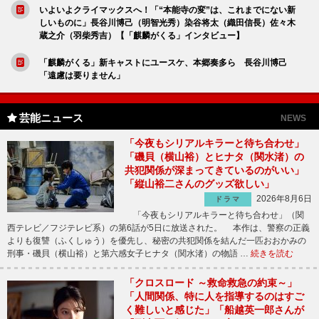
いよいよクライマックスへ！「“本能寺の変”は、これまでにない新
しいものに」長谷川博己（明智光秀）染谷将太（織田信長）佐々木
蔵之介（羽柴秀吉）【「麒麟がくる」インタビュー】
「麒麟がくる」新キャストにユースケ、本郷奏多ら 長谷川博己
「遠慮は要りません」
芸能ニュース
NEWS
「今夜もシリアルキラーと待ち合わせ」
「磯貝（横山裕）とヒナタ（関水渚）の
共犯関係が深まってきているのがいい」
「縦山裕二さんのグッズ欲しい」
2026年8月6日
ドラマ
「今夜もシリアルキラーと待ち合わせ」（関
西テレビ／フジテレビ系）の第6話が5日に放送された。 本作は、警察の正義
よりも復讐（ふくしゅう）を優先し、秘密の共犯関係を結んだ一匹おおかみの
刑事・磯貝（横山裕）と第六感女子ヒナタ（関水渚）の物語 …
続きを読む
「クロスロード ～救命救急の約束～」
「人間関係、特に人を指導するのはすご
く難しいと感じた」「船越英一郎さんが