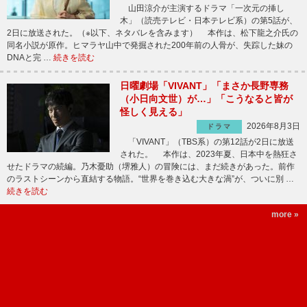
山田涼介が主演するドラマ「一次元の挿し
木」（読売テレビ・日本テレビ系）の第5話が、
2日に放送された。（※以下、ネタバレを含みます） 本作は、松下龍之介氏の
同名小説が原作。ヒマラヤ山中で発掘された200年前の人骨が、失踪した妹の
DNAと完 …
続きを読む
日曜劇場「VIVANT」「まさか長野専務
（小日向文世）が…」「こうなると皆が
怪しく見える」
2026年8月3日
ドラマ
「VIVANT」（TBS系）の第12話が2日に放送
された。 本作は、2023年夏、日本中を熱狂さ
せたドラマの続編。乃木憂助（堺雅人）の冒険には、まだ続きがあった。前作
のラストシーンから直結する物語。“世界を巻き込む大きな渦”が、ついに別 …
続きを読む
more »