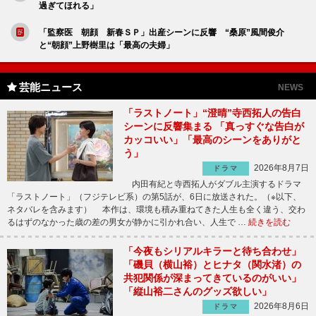
過ぎてほれる」
「監察医 朝顔 新春ＳＰ」出産シーンに反響 “桑原”風間俊介
と“朝顔”上野樹里は「最高の夫婦」
芸能ニュース
NEWS
「ラストノート」“澄晴”寺西拓人の告白
シーンに反響集まる 「真っすぐな告白が
カッコいい」「最高のシーンをありがと
う」
2026年8月7日
ドラマ
内田有紀と寺西拓人がダブル主演するドラマ
「ラストノート」（フジテレビ系）の第5話が、6日に放送された。（※以下、
ネタバレを含みます） 本作は、環境も積み重ねてきた人生も全く違う、交わ
るはずのなかった歳の差の男女が静かに引かれ合い、人生で …
続きを読む
「今夜もシリアルキラーと待ち合わせ」
「磯貝（横山裕）とヒナタ（関水渚）の
共犯関係が深まってきているのがいい」
「縦山裕二さんのグッズ欲しい」
2026年8月6日
ドラマ