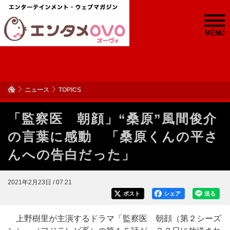
MENU
ニュース
TOPICS
「監察医 朝顔」“桑原”風間俊介
の言葉に感動 「桑原くんの平さ
んへの告白だった」
2021年2月23日 / 07:21
ポスト
シェア
送る
上野樹里が主演するドラマ「監察医 朝顔（第２シーズ