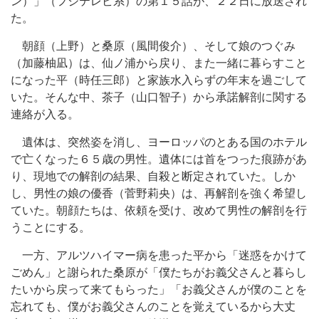
ン）」（フジテレビ系）の第１５話が、２２日に放送され
た。
朝顔（上野）と桑原（風間俊介）、そして娘のつぐみ
（加藤柚凪）は、仙ノ浦から戻り、また一緒に暮らすこと
になった平（時任三郎）と家族水入らずの年末を過ごして
いた。そんな中、茶子（山口智子）から承諾解剖に関する
連絡が入る。
遺体は、突然姿を消し、ヨーロッパのとある国のホテル
で亡くなった６５歳の男性。遺体には首をつった痕跡があ
り、現地での解剖の結果、自殺と断定されていた。しか
し、男性の娘の優香（菅野莉央）は、再解剖を強く希望し
ていた。朝顔たちは、依頼を受け、改めて男性の解剖を行
うことにする。
一方、アルツハイマー病を患った平から「迷惑をかけて
ごめん」と謝られた桑原が「僕たちがお義父さんと暮らし
たいから戻って来てもらった」「お義父さんが僕のことを
忘れても、僕がお義父さんのことを覚えているから大丈