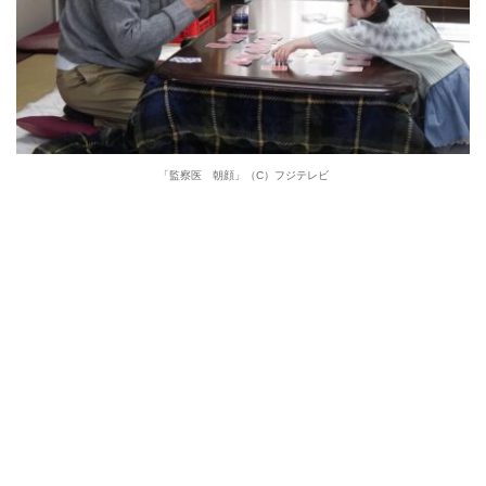
「監察医 朝顔」（C）フジテレビ