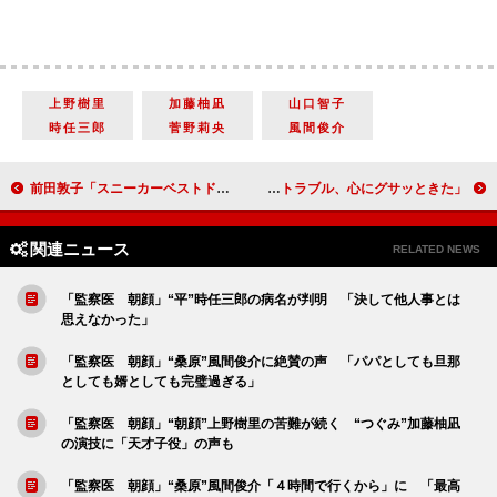
上野樹里
加藤柚凪
山口智子
時任三郎
菅野莉央
風間俊介
前田敦子「スニーカーベストドレッサー賞」を受賞 選ぶポイントは「履きやすさ」
香取慎吾が動画配信者への“脅迫事件”を追う 「身近にあり得るＳＮＳトラブル、心にグサッときた」
関連ニュース
RELATED NEWS
「監察医 朝顔」“平”時任三郎の病名が判明 「決して他人事とは
思えなかった」
「監察医 朝顔」“桑原”風間俊介に絶賛の声 「パパとしても旦那
としても婿としても完璧過ぎる」
「監察医 朝顔」“朝顔”上野樹里の苦難が続く “つぐみ”加藤柚凪
の演技に「天才子役」の声も
「監察医 朝顔」“桑原”風間俊介「４時間で行くから」に 「最高