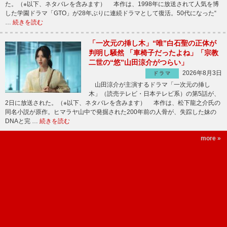
た。（※以下、ネタバレを含みます） 本作は、1998年に放送されて人気を博
した学園ドラマ「GTO」が28年ぶりに連続ドラマとして復活。50代になった“
…
続きを読む
「一次元の挿し木」“唯”白石聖の正体が
判明し騒然 「車椅子だったよね」「宗教
二世の“悠”山田涼介がつらい」
2026年8月3日
ドラマ
山田涼介が主演するドラマ「一次元の挿し
木」（読売テレビ・日本テレビ系）の第5話が、
2日に放送された。（※以下、ネタバレを含みます） 本作は、松下龍之介氏の
同名小説が原作。ヒマラヤ山中で発掘された200年前の人骨が、失踪した妹の
DNAと完 …
続きを読む
more »