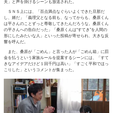
夫」と声を掛けるシーンも放送された。
ＳＮＳ上には、「百点満点なぐらいよくできた旦那だ
し、婿だ」「義理父となる前も、なってからも、桑原くん
は平さんのことずっと尊敬してきたんだろうな。桑原くん
の平さんへの告白だった」「桑原くんは“すてき”を人間の
形にしたみたいな人」といった投稿が寄せられ、大きな反
響を呼んだ。
また、桑原が「ごめん」と言った人が「ごめん箱」に罰
金を払うという家族ルールを提案するシーンには、「すて
きなアイデアだけど１回千円は高い」「すごく平和でほっ
こりした」というコメントが集まった。