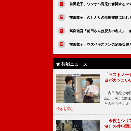
前田敦子、ワンオペ育児に奮闘するマ
前田敦子、久しぶりの生歌披露に照れ
高良健吾「前田さんは脱力の名人」 
前田敦子、ウズベキスタンの危険な遊
芸能ニュース
「ラストノー
白がカッコい
内田有紀と寺西
話が、6日に放
た人生も全く違
続きを読む
「今夜もシリ
渚）の共犯関