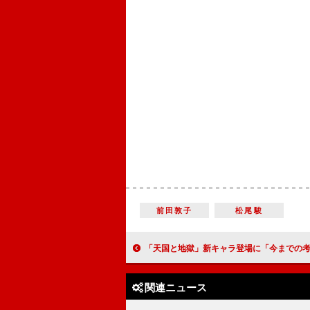
前田敦子
松尾駿
「天国と地獄」新キャラ登場に「今までの考察が覆された」 「東朔也（アズマサクヤ）はもともとが陸
関連ニュース