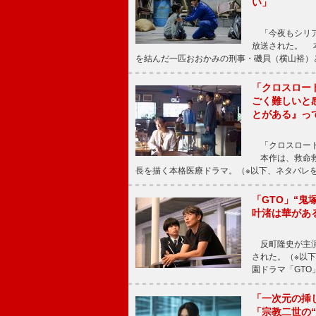
い」
「今夜もシリア
放送された。 
を結んだ一匹おおかみの刑事・磯貝（横山裕）
「クロスロー
ごく難しいと
とがある』っ
「クロスロード
本作は、救命救
長を描く本格医療ドラマ。（※以下、ネタバレ
「GTO」“
叶渚は華があ
反町隆史が主演
された。（※以
園ドラマ「GTO
「一次元の挿
「宗教二世の