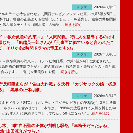
2026年8月6日
ドラマ
ルキラーと待ち合わせ」（関西テレビ／フジテレビ系）の第6話が5日に
本作は、警察の正義よりも復讐（ふくしゅう）を優先し、秘密の共犯関係
と第六感女子ヒナタ（関水渚）の物語 …
続きを読む
ド ～救命救急の約束～」「人間関係、特に人を指導するのはす
感じた」「船越英一郎さんが『刑事面に似ていると言われたこ
て、そりゃあ2時間ドラマの帝王だもの」
2026年8月6日
ドラマ
 ～救命救急の約束～」（テレビ朝日系）の第5話が4日に放送された。
急医療の最前線でもがく、若き救命医・救急隊員・警察官らの正義と成
を含みます） 遥（今田美桜）や桐 …
続きを読む
鬼塚”反町隆史らが「告白大作戦」を決行 「カジサックの娘・梶原
る」「黒幕の正体は誰」
2026年8月4日
ドラマ
するドラマ「GTO」（カンテレ・フジテレビ系）の第3話が、3日に放送
下、ネタバレを含みます） 本作は、1998年に放送されて人気を博した学
」が28年ぶりに連続ドラマとして復活。50代になった“ …
続きを読む
し木」“唯”白石聖の正体が判明し騒然 「車椅子だったよね」
“悠”山田涼介がつらい」