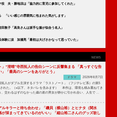
マ役 夫・勝地涼は「協力的に育児に参加してくれた」
る 「いい感じの雰囲気に包まれた気がします」
前田敦子「高良さんは派手な服が似合う名人」
具体験に涙 加瀬亮「最初は大げさかなって思っていた」
NEWS
ト」“澄晴”寺西拓人の告白シーンに反響集まる 「真っすぐな告
い」「最高のシーンをありがとう」
2026年8月7日
ドラマ
拓人がダブル主演するドラマ「ラストノート」（フジテレビ系）の第5
送された。（※以下、ネタバレを含みます） 本作は、環境も積み重ねてき
う、交わるはずのなかった歳の差の男女が静かに引かれ合い、人生で …
アルキラーと待ち合わせ」「磯貝（横山裕）とヒナタ（関水
係が深まってきているのがいい」「縦山裕二さんのグッズ欲し