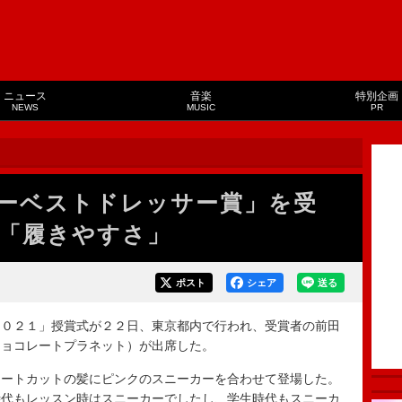
ニュース
音楽
特別企画
NEWS
MUSIC
PR
ーベストドレッサー賞」を受
「履きやすさ」
ポスト
シェア
送る
０２１」授賞式が２２日、東京都内で行われ、受賞者の前田
チョコレートプラネット）が出席した。
ートカットの髪にピンクのスニーカーを合わせて登場した。
時代もレッスン時はスニーカーでしたし、学生時代もスニーカ