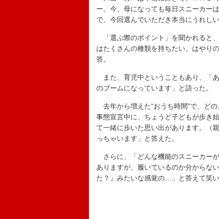
ー。今、母になっても毎日スニーカー
で、今回選んでいただき本当にうれし
「選ぶ際のポイント」を聞かれると、
はたくさんの種類を持ちたい。はやり
答。
また、育児中ということもあり、「あ
のブームになっています」と語った。
去年から増えた“おうち時間”で、どの
事態宣言中に、ちょうど子どもが歩き
て一緒に歩いた思い出があります。（
っちゃいます」と答えた。
さらに、「どんな機能のスニーカーが
ありますが、履いているのか分からな
た？』みたいな感覚の…」と答えて笑