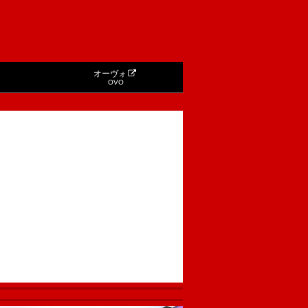
オーヴォ
OVO