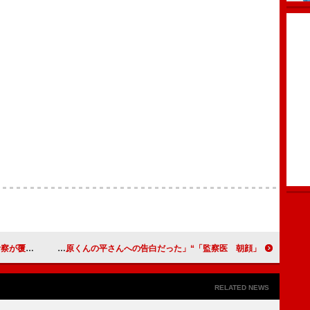
か彩子なのかな」
「監察医 朝顔」“桑原”風間俊介の言葉に感動 「桑原くんの平さんへの告白だった」
RELATED NEWS