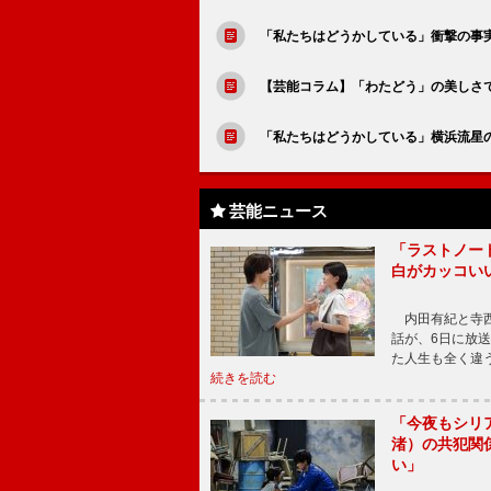
「私たちはどうかしている」衝撃の事
【芸能コラム】「わたどう」の美しさ
「私たちはどうかしている」横浜流星
芸能ニュース
「ラストノー
白がカッコい
内田有紀と寺西
話が、6日に放
た人生も全く違
続きを読む
「今夜もシリ
渚）の共犯関
い」