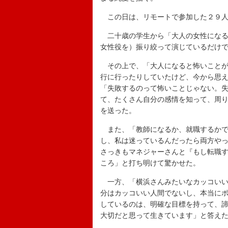
この日は、リモートで参加した２９人
二十歳の学生から「大人の女性になる
女性役を）振り絞って演じているだけ
その上で、「大人になると怖いことが
行に行ったりしていたけど、今から思
「失敗するのって怖いことじゃない。
て、たくさん自分の感情を知って、周
を送った。
また、「教師になるか、就職するかで
し、私は迷っているんだったら両方や
さっきもマネジャーさんと『もし転職
ころ」と打ち明けて驚かせた。
一方、「横浜さんみたいなカッコいい
分はカッコいい人間でないし、本当に
しているのは、明確な目標を持って、
大切だと思って生きています」と答え