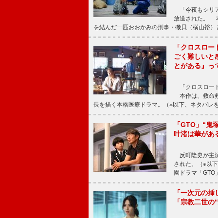
「今夜もシリア
放送された。 
を結んだ一匹おおかみの刑事・磯貝（横山裕）
「クロスロー
ごく難しいと
とがある』っ
「クロスロード
本作は、救命救
長を描く本格医療ドラマ。（※以下、ネタバレ
「GTO」“
叶渚は華があ
反町隆史が主演
された。（※以
園ドラマ「GTO
「一次元の挿
「宗教二世の