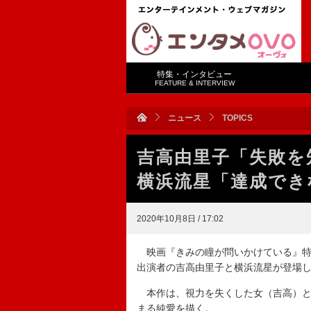
特集・インタビュー
FEATURE & INTERVIEW
ニュース
TOPICS
吉高由里子「失敗
横浜流星「達成でき
2020年10月8日 / 17:02
映画『きみの瞳が問いかけている』特
出演者の吉高由里子と横浜流星が登場
本作は、視力を失くした女（吉高）と
まる純愛を描く。