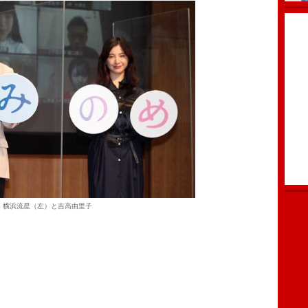
横浜流星（左）と吉高由里子