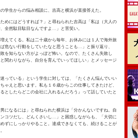
の学生からの悩み相談に、吉高と横浜が直接答えた。
ためにはどうすれば？」と尋ねられた吉高は「私は（大人の
で、全然駄目駄目なんですよ…」と苦笑い。
増えてくる。私は二十歳から毎年、お休みには１人で海外旅
えば危ない行動をしていたなと思うことも…」と振り返り、
失敗を知らない方がよっぽど怖い。なので、たくさん失敗し
りと関わりながら、自分を育んでいってほしい」とメッセージ
迷っている」という学生に対しては、「たくさん悩んでいい
っちゃえと思います。私も１６歳からこの仕事してきたけど、
するとしたらどこの会社に入れるんだろう』って話していたと
男になるには」と尋ねられた横浜は「分かんないですね。自
ポンコツだし、どんくさいし…」と困惑しながらも、「大切に
諦めずにしっかりやること。達成できなくても、続けることが
た。