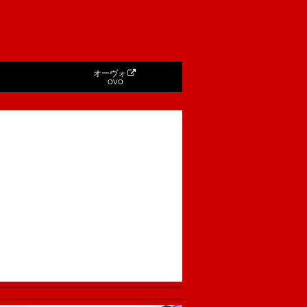
オーヴォ
OVO