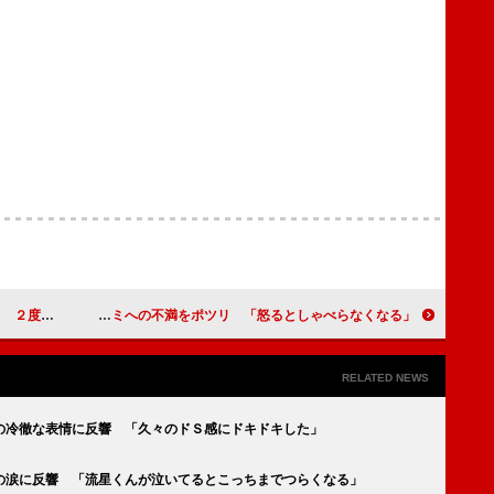
かなかった」
松本伊代、夫ヒロミへの不満をポツリ 「怒るとしゃべらなくなる」
RELATED NEWS
の冷徹な表情に反響 「久々のドＳ感にドキドキした」
の涙に反響 「流星くんが泣いてるとこっちまでつらくなる」