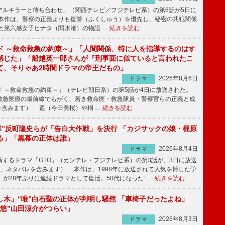
ルキラーと待ち合わせ」（関西テレビ／フジテレビ系）の第6話が5日に
本作は、警察の正義よりも復讐（ふくしゅう）を優先し、秘密の共犯関係
と第六感女子ヒナタ（関水渚）の物語 …
続きを読む
ド ～救命救急の約束～」「人間関係、特に人を指導するのはす
感じた」「船越英一郎さんが『刑事面に似ていると言われたこ
て、そりゃあ2時間ドラマの帝王だもの」
2026年8月6日
ドラマ
 ～救命救急の約束～」（テレビ朝日系）の第5話が4日に放送された。
急医療の最前線でもがく、若き救命医・救急隊員・警察官らの正義と成
を含みます） 遥（今田美桜）や桐 …
続きを読む
鬼塚”反町隆史らが「告白大作戦」を決行 「カジサックの娘・梶原
る」「黒幕の正体は誰」
2026年8月4日
ドラマ
するドラマ「GTO」（カンテレ・フジテレビ系）の第3話が、3日に放送
下、ネタバレを含みます） 本作は、1998年に放送されて人気を博した学
」が28年ぶりに連続ドラマとして復活。50代になった“ …
続きを読む
し木」“唯”白石聖の正体が判明し騒然 「車椅子だったよね」
“悠”山田涼介がつらい」
2026年8月3日
ドラマ