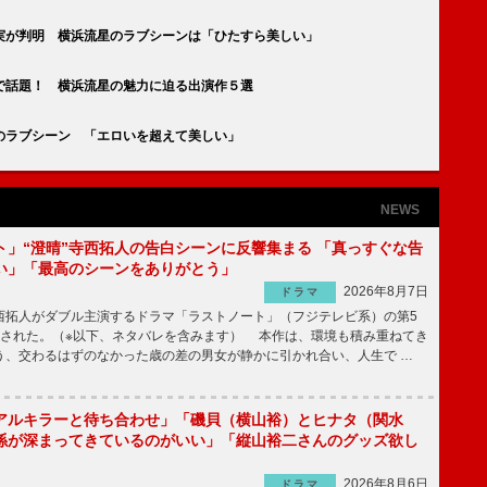
実が判明 横浜流星のラブシーンは「ひたすら美しい」
で話題！ 横浜流星の魅力に迫る出演作５選
のラブシーン 「エロいを超えて美しい」
NEWS
ト」“澄晴”寺西拓人の告白シーンに反響集まる 「真っすぐな告
い」「最高のシーンをありがとう」
2026年8月7日
ドラマ
拓人がダブル主演するドラマ「ラストノート」（フジテレビ系）の第5
送された。（※以下、ネタバレを含みます） 本作は、環境も積み重ねてき
う、交わるはずのなかった歳の差の男女が静かに引かれ合い、人生で …
アルキラーと待ち合わせ」「磯貝（横山裕）とヒナタ（関水
係が深まってきているのがいい」「縦山裕二さんのグッズ欲し
2026年8月6日
ドラマ