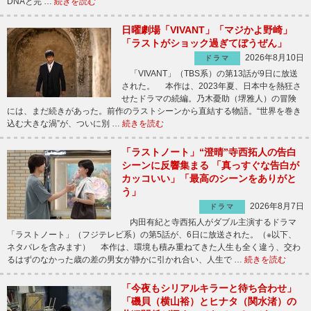
DNAと完 …
続きを読む
日曜劇場「VIVANT」「マジかよ野崎」
「ラストがショック過ぎてぼうぜん」
2026年8月10日
ドラマ
「VIVANT」（TBS系）の第13話が9日に放送
された。 本作は、2023年夏、日本中を熱狂さ
せたドラマの続編。乃木憂助（堺雅人）の冒険
には、まだ続きがあった。前作のラストシーンから直結する物語。“世界を巻き
込む大きな渦”が、ついに別 …
続きを読む
「ラストノート」“澄晴”寺西拓人の告白
シーンに反響集まる 「真っすぐな告白が
カッコいい」「最高のシーンをありがと
う」
2026年8月7日
ドラマ
内田有紀と寺西拓人がダブル主演するドラマ
「ラストノート」（フジテレビ系）の第5話が、6日に放送された。（※以下、
ネタバレを含みます） 本作は、環境も積み重ねてきた人生も全く違う、交わ
るはずのなかった歳の差の男女が静かに引かれ合い、人生で …
続きを読む
「今夜もシリアルキラーと待ち合わせ」
「磯貝（横山裕）とヒナタ（関水渚）の