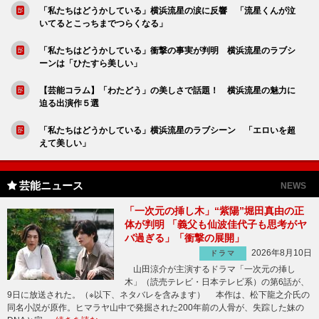
「私たちはどうかしている」横浜流星の涙に反響 「流星くんが泣
いてるとこっちまでつらくなる」
「私たちはどうかしている」衝撃の事実が判明 横浜流星のラブシ
ーンは「ひたすら美しい」
【芸能コラム】「わたどう」の美しさで話題！ 横浜流星の魅力に
迫る出演作５選
「私たちはどうかしている」横浜流星のラブシーン 「エロいを超
えて美しい」
芸能ニュース
NEWS
「一次元の挿し木」“紫陽”堀田真由の正
体が判明 「義父も仙波佳代子も思考がヤ
バ過ぎる」「衝撃の展開」
2026年8月10日
ドラマ
山田涼介が主演するドラマ「一次元の挿し
木」（読売テレビ・日本テレビ系）の第6話が、
9日に放送された。（※以下、ネタバレを含みます） 本作は、松下龍之介氏の
同名小説が原作。ヒマラヤ山中で発掘された200年前の人骨が、失踪した妹の