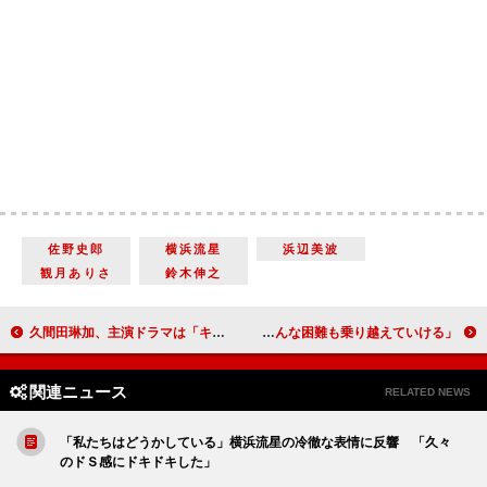
佐野史郎
横浜流星
浜辺美波
観月ありさ
鈴木伸之
久間田琳加、主演ドラマは「キュンキュンが加速します」 瀬戸利樹「結婚式のスケジュールは１日ほしい」
石原さとみ、会社員男性との結婚を発表 「彼となら、どんな困難も乗り越えていける」
関連ニュース
RELATED NEWS
「私たちはどうかしている」横浜流星の冷徹な表情に反響 「久々
のドＳ感にドキドキした」