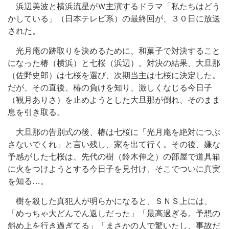
浜辺美波と横浜流星がＷ主演するドラマ「私たちはどう
かしている」（日本テレビ系）の最終回が、３０日に放送
された。
光月庵の跡取りを決めるために、和菓子で対決すること
になった椿（横浜）と七桜（浜辺）。対決の結果、大旦那
（佐野史郎）は七桜を選び、次期当主は七桜に決定した。
だが、その直後、椿の負けを知り、激しくなじる今日子
（観月ありさ）を止めようとした大旦那が倒れ、そのまま
息を引き取る。
大旦那の告別式の後、椿は七桜に「光月庵を絶対につぶ
さないでくれ」と言い残し、家を出て行く。その後、嫌な
予感がした七桜は、先代の樹（鈴木伸之）の部屋で道具箱
に火をつけようとする今日子を見付け、そこでついに真実
を知る…。
樹を殺した真犯人が明らかになると、ＳＮＳ上には、
「めっちゃ大どんでん返しだった」「最高過ぎる。予想の
斜め上を行き過ぎてる」「まさかの人で驚いたし、事故だ