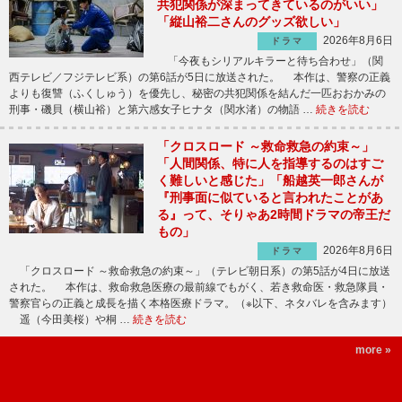
共犯関係が深まってきているのがいい」
「縦山裕二さんのグッズ欲しい」
2026年8月6日
ドラマ
「今夜もシリアルキラーと待ち合わせ」（関
西テレビ／フジテレビ系）の第6話が5日に放送された。 本作は、警察の正義
よりも復讐（ふくしゅう）を優先し、秘密の共犯関係を結んだ一匹おおかみの
刑事・磯貝（横山裕）と第六感女子ヒナタ（関水渚）の物語 …
続きを読む
「クロスロード ～救命救急の約束～」
「人間関係、特に人を指導するのはすご
く難しいと感じた」「船越英一郎さんが
『刑事面に似ていると言われたことがあ
る』って、そりゃあ2時間ドラマの帝王だ
もの」
2026年8月6日
ドラマ
「クロスロード ～救命救急の約束～」（テレビ朝日系）の第5話が4日に放送
された。 本作は、救命救急医療の最前線でもがく、若き救命医・救急隊員・
警察官らの正義と成長を描く本格医療ドラマ。（※以下、ネタバレを含みます）
遥（今田美桜）や桐 …
続きを読む
more »